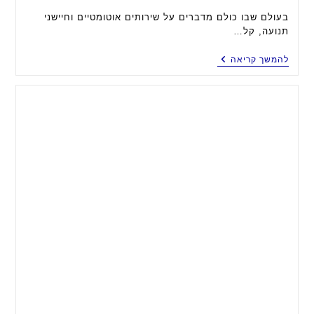
בעולם שבו כולם מדברים על שירותים אוטומטיים וחיישני
תנועה, קל…
ארגז
להמשך קריאה
חול
פתוח
לחתול:
למה
לפעמים
“פחות”
זה
הרבה
יותר?