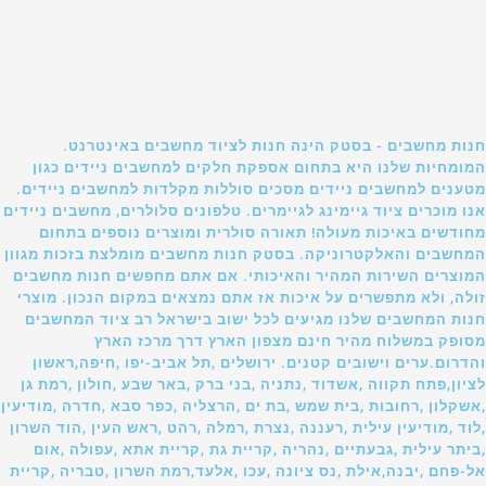
חנות מחשבים - בסטק הינה חנות לציוד מחשבים באינטרנט.
המומחיות שלנו היא בתחום אספקת חלקים למחשבים ניידים כגון
מטענים למחשבים ניידים מסכים סוללות מקלדות למחשבים ניידים.
אנו מוכרים ציוד גיימינג לגיימרים. טלפונים סלולרים, מחשבים ניידים
מחודשים באיכות מעולה! תאורה סולרית ומוצרים נוספים בתחום
המחשבים והאלקטרוניקה. בסטק חנות מחשבים מומלצת בזכות מגוון
המוצרים השירות המהיר והאיכותי. אם אתם מחפשים חנות מחשבים
זולה, ולא מתפשרים על איכות אז אתם נמצאים במקום הנכון. מוצרי
חנות המחשבים שלנו מגיעים לכל ישוב בישראל רב ציוד המחשבים
מסופק במשלוח מהיר חינם מצפון הארץ דרך מרכז הארץ
והדרום.ערים וישובים קטנים. ירושלים ,תל אביב-יפו ,חיפה,ראשון
לציון,פתח תקווה ,אשדוד ,נתניה ,בני ברק ,באר שבע ,חולון ,רמת גן
,אשקלון ,רחובות ,בית שמש ,בת ים ,הרצליה ,כפר סבא ,חדרה ,מודיעין
,לוד ,מודיעין עילית ,רעננה ,נצרת ,רמלה ,רהט ,ראש העין ,הוד השרון
,ביתר עילית ,גבעתיים ,נהריה ,קריית גת ,קריית אתא ,עפולה ,אום
אל-פחם ,יבנה,אילת ,נס ציונה ,עכו ,אלעד,רמת השרון ,טבריה ,קריית