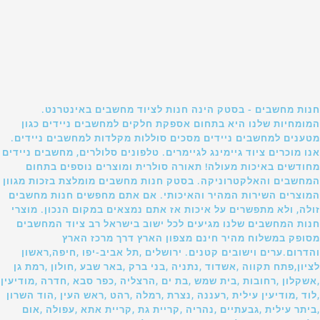
חנות מחשבים - בסטק הינה חנות לציוד מחשבים באינטרנט.
המומחיות שלנו היא בתחום אספקת חלקים למחשבים ניידים כגון
מטענים למחשבים ניידים מסכים סוללות מקלדות למחשבים ניידים.
אנו מוכרים ציוד גיימינג לגיימרים. טלפונים סלולרים, מחשבים ניידים
מחודשים באיכות מעולה! תאורה סולרית ומוצרים נוספים בתחום
המחשבים והאלקטרוניקה. בסטק חנות מחשבים מומלצת בזכות מגוון
המוצרים השירות המהיר והאיכותי. אם אתם מחפשים חנות מחשבים
זולה, ולא מתפשרים על איכות אז אתם נמצאים במקום הנכון. מוצרי
חנות המחשבים שלנו מגיעים לכל ישוב בישראל רב ציוד המחשבים
מסופק במשלוח מהיר חינם מצפון הארץ דרך מרכז הארץ
והדרום.ערים וישובים קטנים. ירושלים ,תל אביב-יפו ,חיפה,ראשון
לציון,פתח תקווה ,אשדוד ,נתניה ,בני ברק ,באר שבע ,חולון ,רמת גן
,אשקלון ,רחובות ,בית שמש ,בת ים ,הרצליה ,כפר סבא ,חדרה ,מודיעין
,לוד ,מודיעין עילית ,רעננה ,נצרת ,רמלה ,רהט ,ראש העין ,הוד השרון
,ביתר עילית ,גבעתיים ,נהריה ,קריית גת ,קריית אתא ,עפולה ,אום