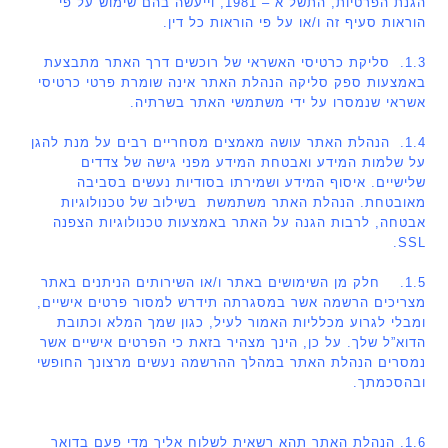
הגנת הפרטיות, התשל”א – 1981, וייעשה בהם שימוש על פי
הוראות סעיף זה ו/או על פי הוראות כל דין.
1.3. סליקת כרטיסי האשראי של רוכשים דרך האתר מתבצעת
באמצעות ספק סליקה הנהלת האתר אינה שומרת פרטי כרטיסי
אשראי שנמסרו על ידי משתמשי האתר בשרתיה.
1.4. הנהלת האתר עושה מאמצים מסחריים רבים על מנת להגן
על שלמות המידע ואבטחת המידע מפני גישה של צדדים
שלישיים. איסוף המידע ושמירתו בסודיות נעשים בסביבה
מאובטחת. הנהלת האתר משתמשת בשילוב של טכנולוגיות
אבטחה, לרבות הגנה על האתר באמצעות טכנולוגיות הצפנה
SSL.
1.5. חלק מן השימושים באתר ו/או השירותים הניתנים באתר
מצריכים הרשמה אשר במסגרתה תידרש למסור פרטים אישיים,
ומבלי לגרוע מכלליות האמור לעיל, כגון שמך המלא וכתובת
הדוא”ל שלך. על כן, הינך מצהיר בזאת כי הפרטים אישיים אשר
נמסרים הנהלת האתר במהלך ההרשמה נעשים מרצונך החופשי
ובהסכמתך.
1.6. הנהלת האתר תהא רשאית לשלוח אליך מדי פעם בדואר