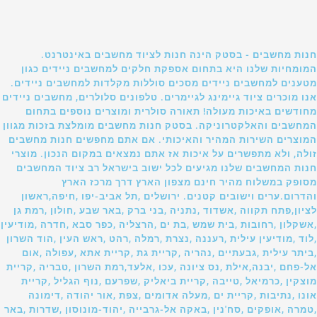
חנות מחשבים - בסטק הינה חנות לציוד מחשבים באינטרנט.
המומחיות שלנו היא בתחום אספקת חלקים למחשבים ניידים כגון
מטענים למחשבים ניידים מסכים סוללות מקלדות למחשבים ניידים.
אנו מוכרים ציוד גיימינג לגיימרים. טלפונים סלולרים, מחשבים ניידים
מחודשים באיכות מעולה! תאורה סולרית ומוצרים נוספים בתחום
המחשבים והאלקטרוניקה. בסטק חנות מחשבים מומלצת בזכות מגוון
המוצרים השירות המהיר והאיכותי. אם אתם מחפשים חנות מחשבים
זולה, ולא מתפשרים על איכות אז אתם נמצאים במקום הנכון. מוצרי
חנות המחשבים שלנו מגיעים לכל ישוב בישראל רב ציוד המחשבים
מסופק במשלוח מהיר חינם מצפון הארץ דרך מרכז הארץ
והדרום.ערים וישובים קטנים. ירושלים ,תל אביב-יפו ,חיפה,ראשון
לציון,פתח תקווה ,אשדוד ,נתניה ,בני ברק ,באר שבע ,חולון ,רמת גן
,אשקלון ,רחובות ,בית שמש ,בת ים ,הרצליה ,כפר סבא ,חדרה ,מודיעין
,לוד ,מודיעין עילית ,רעננה ,נצרת ,רמלה ,רהט ,ראש העין ,הוד השרון
,ביתר עילית ,גבעתיים ,נהריה ,קריית גת ,קריית אתא ,עפולה ,אום
אל-פחם ,יבנה,אילת ,נס ציונה ,עכו ,אלעד,רמת השרון ,טבריה ,קריית
מוצקין ,כרמיאל ,טייבה ,קריית ביאליק ,שפרעם ,נוף הגליל ,קריית
אונו ,נתיבות ,קריית ים ,מעלה אדומים ,צפת ,אור יהודה ,דימונה
,טמרה ,אופקים ,סח'נין ,באקה אל-גרבייה ,יהוד-מונוסון ,שדרות ,באר