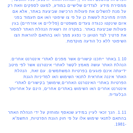
ממסירת מידע לצדדים שלישיים במודע, למעט לספקים וזאת רק
על מנת להשלים את פעולות הרכישה שביצעת באתר, אלא אם
תהיה מחויבת לעשות כן על פי צו שיפוטי ו/או אם תעמוד בפני
איום שינקטו כנגדה צעדים משפטיים (פליליים או אזרחיים) בגין
פעולות שביצעת באתר. במקרה זה רשאית הנהלת האתר למסור
את פרטיך לצד הטוען כי נפגע ממך ו/או בהתאם להוראות הצו
השיפוטי ללא כל הודעה מוקדמת.
1.10.באתר ייתכנו קישורים אשר מפנים לאתרי אינטרנט אחרים.
הנהלת האתר עושה מאמץ לקשר לאתרי אינטרנט אשר לפי מיטב
ידיעתה אינם פוגעים בפרטיות המשתמשים. עם זאת, הנהלת
האתר איננה אחראית לתנאי השימוש ו/או למדיניות הגנת
הפרטיות באתרי האינטרנט האחרים,שימושך בקישורים לאתרי
אינטרנט אחרים ו/או השימוש באתרים אחרים, הינם על אחריותך
הבלעדית.
1.11. הנך זכאי לעיין במידע שנאסף ומוחזק על ידי הנהלת האתר
בהתאם לתנאי שימוש אלו על פי חוק הגנת הפרטיות, התשמ”א
-1981.