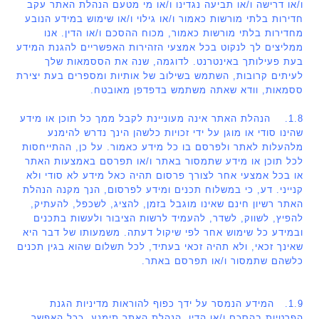
ו/או דרישה ו/או תביעה נגדינו ו/או מי מטעם הנהלת האתר עקב
חדירות בלתי מורשות כאמור ו/או גילוי ו/או שימוש במידע הנובע
מחדירות בלתי מורשות כאמור, מכוח ההסכם ו/או הדין. אנו
ממליצים לך לנקוט בכל אמצעי הזהירות האפשריים להגנת המידע
בעת פעילותך באינטרנט. לדוגמה, שנה את הססמאות שלך
לעיתים קרובות, השתמש בשילוב של אותיות ומספרים בעת יצירת
ססמאות, וודא שאתה משתמש בדפדפן מאובטח.
1.8. הנהלת האתר אינה מעוניינת לקבל ממך כל תוכן או מידע
שהינו סודי או מוגן על ידי זכויות כלשהן הינך נדרש להימנע
מלהעלות לאתר ולפרסם בו כל מידע כאמור. על כן, ההתייחסות
לכל תוכן או מידע שתמסור באתר ו/או תפרסם באמצעות האתר
או בכל אמצעי אחר לצורך פרסום תהיה כאל מידע לא סודי ולא
קנייני. דע, כי במשלוח תכנים ומידע לפרסום, הנך מקנה הנהלת
האתר רשיון חינם שאינו מוגבל בזמן, להציג, לשכפל, להעתיק,
להפיץ, לשווק, לשדר, להעמיד לרשות הציבור ולעשות בתכנים
ובמידע כל שימוש אחר לפי שיקול דעתה. משמעותו של דבר היא
שאינך זכאי, ולא תהיה זכאי בעתיד, לכל תשלום שהוא בגין תכנים
כלשהם שתמסור ו/או תפרסם באתר.
1.9. המידע הנמסר על ידך כפוף להוראות מדיניות הגנת
הפרטיות בהסכם ו/או הדין, הנהלת האתר תימנע, ככל האפשר,