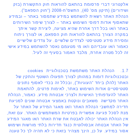
אלקטרוני דברי פרסומת בהתאם להוראות חוק התקשורת (בזק
ושידורים) (תיקון מס’ 40), התשס”ח-2008 (“חוק הספאם”).
הנהלת האתר רשאית להשתמש במידע שתמסור באתר – ובמידע
שתאסוף אודות דפוסי השימוש באתר – לצורך שיפור השירותים
באתר ו/או בכל דרך אחרת שהיא מציעה, ליצירת קשר איתך
במקרה הצורך בהתאם להוראות חוק הספאם, או לצורך ניתוח
ומסירת מידע סטטיסטי לצדדים שלשיים. על צדדים שלישיים
כאמור ו/או עובדיהם ו/או מי מטעמם נאסר להשתמש במידע אישי
זה לכל מטרה אחרת, מלבד האמור בסעיף זה לעיל.
1.7. הנהלת האתר משתמשת בטכנולוגיית cookies
ובטכנולוגיות דומות במהותן לצורך תפעולו השוטף והתקין של
האתר (להלן ביחד “העוגיות”), ובכלל זה בכדי לאסוף נתונים
סטטיסטיים אודות השימוש באתר, לאימות פרטים, להתאמת
האתר להעדפותיך האישיות ולצרכי אבטחת מידע. כאמור, הנהלת
האתר מקדישה משאבים ונוקטת באמצעי אבטחה שונים למניעת
חדירה למחשבי הנהלת האתר ו/או מאגר המידע של האתר על
מנת לסכל פגיעה אפשרית בפרטיות המשתמשים האתר. עם זאת,
אין הנהלת האתר יכולה לאבטח את שרת האתר ו/או מאגר המידע
של האתר אבטחה אבסולוטית כנגד חדירות בלתי מורשות ושימוש
אסור במידע. על כן, הינך מצהיר בזאת כי לא תהיה לך כל טענה