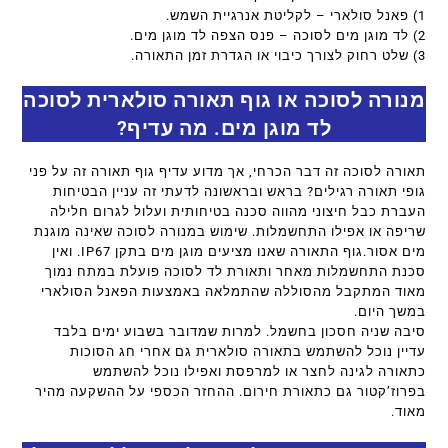
1) פאנל סולארי – לקליטת אנרגיית השמש.
2) לד מוגן מים לסוכה – פנס הצפה לד מוגן מים.
3) שלט רחוק לצורך כיבוי או הגדרת זמן התאורה.
מנורה לסוכה או גוף תאורה סולארית לסוכה
לד מוגן מים. מה עדיף?
תאורה לסוכה זה דבר הכרחי, אך מדוע עדיף גוף תאורה זה על פני
גופי תאורה רגילים? בראש ובראשונה לדעתי זה עניין הבטיחות
העברת כבל חיצוני מהווה סכנה בטיחותית ועלול לגרום חלילה
שריפה או אפילו התחשמלות. שימוש במנורה לסוכה שאינה מוגנת
מים אסור.גוף התאורה שאנו מציעים מוגן מים בתקן IP67. ואין
סכנת התחשמלות מאחר ותאורת לד לסוכה פועלת במתח נמוך
מאוד המתקבל מהסוללה שהתמלאה באמצעות הפאנל הסולארי
במשך היום.
סיבה שניה חסכון בחשמל. למרות שמדובר בשבוע ימים בלבד
עדיין נוכל להשתמש בתאורה סולארית גם אחרי חג הסוכות
כתאורה לגינה לחצר או למרפסת ואפילו נוכל להשתמש
בפרוז’קטור גם כתאורת חירום. ההחזר הכספי על ההשקעה מהיר
מאוד.