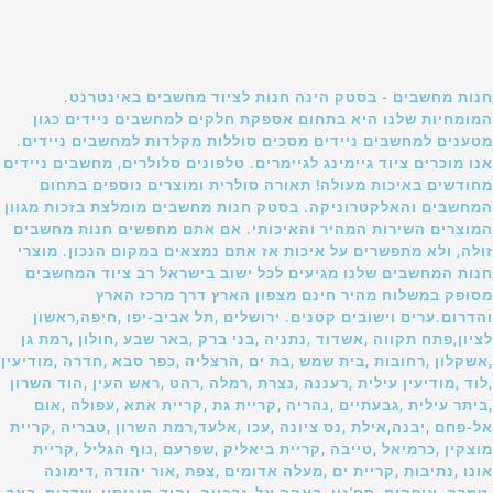
חנות מחשבים - בסטק הינה חנות לציוד מחשבים באינטרנט.
המומחיות שלנו היא בתחום אספקת חלקים למחשבים ניידים כגון
מטענים למחשבים ניידים מסכים סוללות מקלדות למחשבים ניידים.
אנו מוכרים ציוד גיימינג לגיימרים. טלפונים סלולרים, מחשבים ניידים
מחודשים באיכות מעולה! תאורה סולרית ומוצרים נוספים בתחום
המחשבים והאלקטרוניקה. בסטק חנות מחשבים מומלצת בזכות מגוון
המוצרים השירות המהיר והאיכותי. אם אתם מחפשים חנות מחשבים
זולה, ולא מתפשרים על איכות אז אתם נמצאים במקום הנכון. מוצרי
חנות המחשבים שלנו מגיעים לכל ישוב בישראל רב ציוד המחשבים
מסופק במשלוח מהיר חינם מצפון הארץ דרך מרכז הארץ
והדרום.ערים וישובים קטנים. ירושלים ,תל אביב-יפו ,חיפה,ראשון
לציון,פתח תקווה ,אשדוד ,נתניה ,בני ברק ,באר שבע ,חולון ,רמת גן
,אשקלון ,רחובות ,בית שמש ,בת ים ,הרצליה ,כפר סבא ,חדרה ,מודיעין
,לוד ,מודיעין עילית ,רעננה ,נצרת ,רמלה ,רהט ,ראש העין ,הוד השרון
,ביתר עילית ,גבעתיים ,נהריה ,קריית גת ,קריית אתא ,עפולה ,אום
אל-פחם ,יבנה,אילת ,נס ציונה ,עכו ,אלעד,רמת השרון ,טבריה ,קריית
מוצקין ,כרמיאל ,טייבה ,קריית ביאליק ,שפרעם ,נוף הגליל ,קריית
אונו ,נתיבות ,קריית ים ,מעלה אדומים ,צפת ,אור יהודה ,דימונה