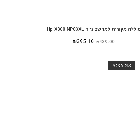
וללה מקורית למחשב נייד Hp X360 NP03XL
₪
395.10
₪
439.00
אזל המלאי