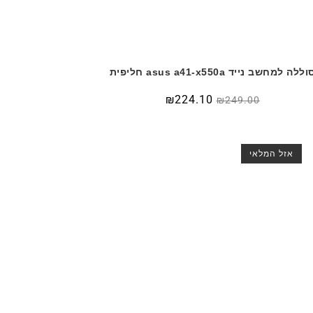
ללה למחשב נייד asus a41-x550a חליפית
₪
224.10
₪
249.00
אזל המלאי