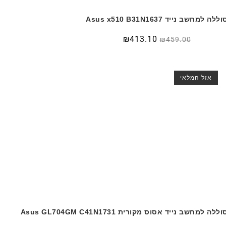
ללה למחשב נייד Asus x510 B31N1637
₪
413.10
₪
459.00
אזל המלאי
וללה למחשב נייד אסוס מקורית Asus GL704GM C41N1731