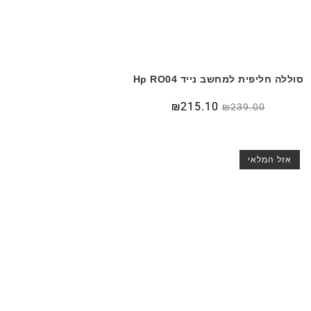
סוללה חליפית למחשב נייד Hp RO04
₪
215.10
₪
239.00
אזל המלאי