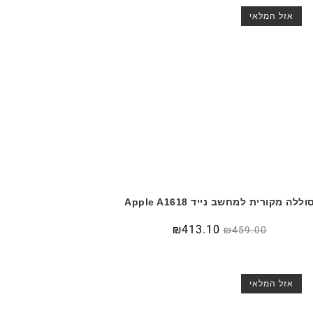
אזל המלאי
וללה מקורית למחשב נייד Apple A1618
₪
413.10
₪
459.00
אזל המלאי