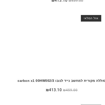
₪
413.10
₪
459.00
אזל המלאי
וללה מקורית למחשב נייד לנובו carbon x1 00HW002/3
₪
413.10
₪
459.00