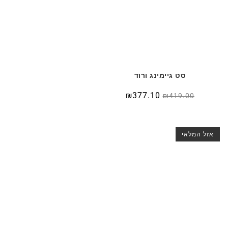
סט גיימינג ורוד
₪
377.10
₪
419.00
אזל המלאי