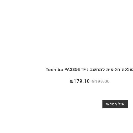
וללה חליפית למחשב נייד Toshiba PA3356
₪
179.10
₪
199.00
אזל המלאי