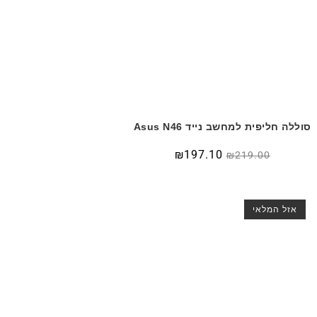
סוללה חליפית למחשב נייד Asus N46
₪
197.10
₪
219.00
אזל המלאי