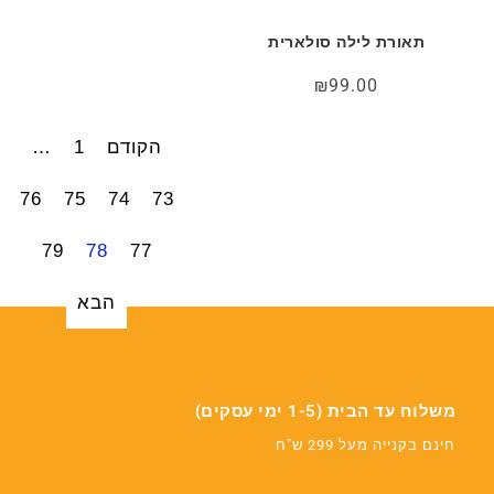
תאורת לילה סולארית
₪
99.00
הקודם
1
…
76
75
74
73
79
78
77
הבא
משלוח עד הבית (1-5 ימי עסקים)
חינם בקנייה מעל 299 ש"ח