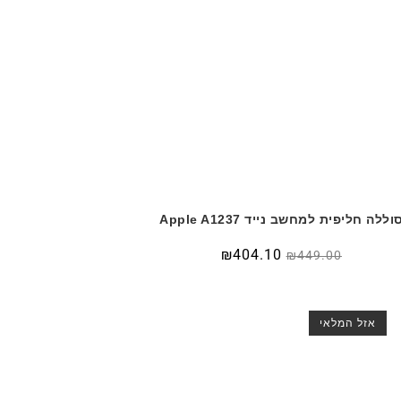
וללה חליפית למחשב נייד Apple A1237
₪
404.10
₪
449.00
אזל המלאי