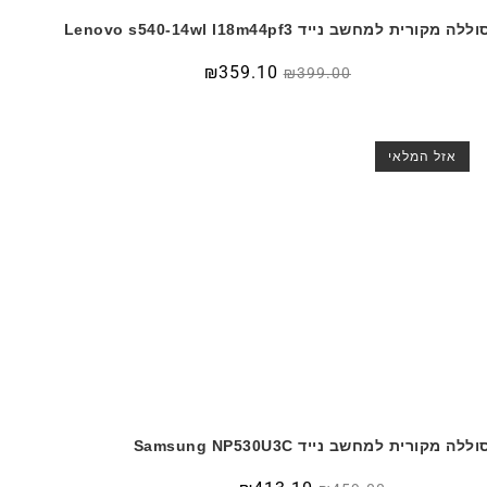
ללה מקורית למחשב נייד Lenovo s540-14wl l18m44pf3
₪
359.10
₪
399.00
אזל המלאי
וללה מקורית למחשב נייד Samsung NP530U3C