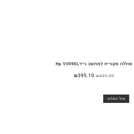
סוללה מקורית למחשב ניידHp VV09XL
₪
395.10
₪
439.00
אזל המלאי