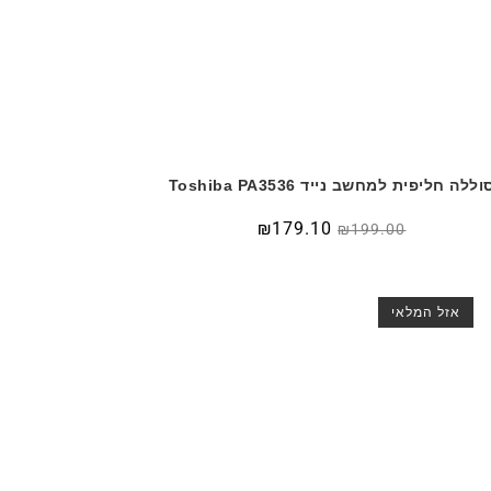
וללה חליפית למחשב נייד Toshiba PA3536
₪
179.10
₪
199.00
אזל המלאי