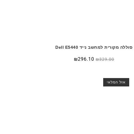
סוללה מקורית למחשב נייד Dell E5440
המחיר
המחיר
296.10
₪
₪
329.00
המקורי
הנוכחי
היה:
הוא:
₪329.00.
₪399.00.
אזל המלאי