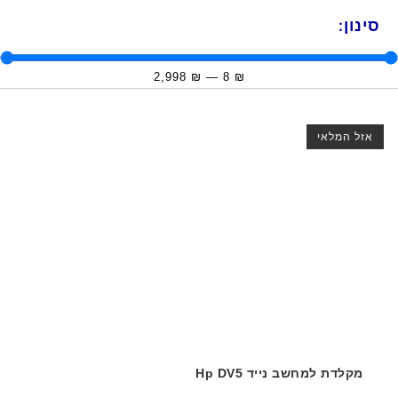
סינון:
2,998
₪
—
8
₪
אזל המלאי
מקלדת למחשב נייד Hp DV5