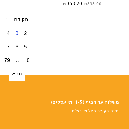
₪
358.20
₪
398.00
הקודם
1
4
3
2
7
6
5
79
…
8
הבא
משלוח עד הבית (1-5 ימי עסקים)
חינם בקנייה מעל 299 ש"ח