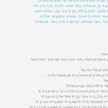
 מרכז הארץ והדרום.ערים וישובים קטנים.
בת ים ,הרצליה ,כפר סבא ,חדרה ,מודיעין ,לוד
ל-פחם ,יבנה,אילת ,נס ציונה ,עכו ,אלעד,רמת
ור יהודה ,דימונה ,טמרה ,אופקים ,סח'נין
אכי ,כפר קאסם ,יקנעם עילית ,נשר ,קלנסווה
ת רחל,שם הישוב,רעים,רעננה,רפידיה,רקפת,רשפון,רשפים,רתמים,שאר ישוב,שבי ציון,שבי שומרון,שבע בארות,שגב-שלום,שדה אילן,שדה אליהו,שדה אליעזר,שדה בוקר,שדה דוד,שדה ורבורג,שדה יואב,שדה יעקב,שדה יצחק,שדה משה,שדה נחום,שדה נחמיה,שדה ניצן,שדה עוזיהו,שדה צבי,שדות ים,שדות מיכה,שדי אברהם,שדי חמד,שדי תרומות,שדמה,שדמות דבורה,שדמות מחולה,שדרות,רשימת הי