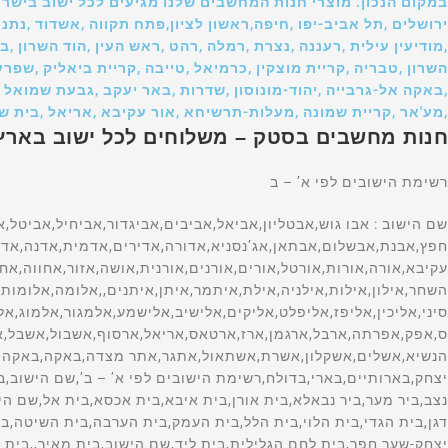
במקום הנכון. מוצרי חנות המחשבים שלנו מגיעים לכל ישוב בישר
ירושלים ,תל אביב-יפו ,חיפה,ראשון לציון,פתח תקווה ,אשדוד ,נתני
,מודיעין עילית ,רעננה ,נצרת ,רמלה ,רהט ,ראש העין ,הוד השרון ,
השרון ,טבריה ,קריית מוצקין ,כרמיאל ,טייבה ,קריית ביאליק ,שפרעם
,באקה אל-גרבייה ,יהוד-מונוסון ,שדרות ,באר יעקב ,גבעת שמואל 
,מע'אר ,קריית שמונה ,מעלות-תרשיחא ,אור עקיבא ,אריאל ,בית ש
חנות מחשבים בסטק – משלוחים לכל ישוב באר
רשימת הישובים לפי א’ – ב
שם הישוב : אבו גוש,אבטליון,אביאל,אביבים,אביגדור,אביחיל,אביטל,אביעזר,אבירים,אבן יהודה,אבן מנחם,אבן ספיר,אבן שמואל,אבני איתן,אבני חפץ,אבנת,אבשלום,אבתאן,אג’נסניא,אדורה,אדירים,אדמית,אדנה,אדרת,אהלו,אודים,אודלה,שם הישוב,אודם,אוהד,אום אל-פחם,אומן,אומץ,אופקים,אוצרין,אור הגנוז,אור הנר,אור יהודה,אור עקיבא,אורה,אורות,אורטל,אורים,אורנים,אורנית,אושה,אזור,אחווה,אחוזם,אחוזת ברק,אחיהוד,אחיטוב,אחיסמך,אחיעזר,איבים,אייל,איילת השחר,אילון,אילות,אילניה,אילת,איתמר,איתן,איתנים,,אלומה,אלומות,אלון הגליל,אלון מורה,אלון שבות,אלוני אבא,אלוני הבשן,אלוני יצחק,אלונים,אלי-עד,אלי סיני,אליכין,אליפז,אליפלט,אליקים,אלישיב,אלישמע,אלמגור,אלמוג,אלעד,אלעזר,אלפי מנשה,אלקוש,אלקנה,אמונים,אמירים,אמנון,אמציה,אפיק,אפיקים,אפעל בית אב,אפעל מרכז ס,אפק,אפרתה,ארבל,ארגמן,ארז,ארטאס,אריאל,ארסוף,אשבול,אשבל,אשדוד,אשדות יעקב )איחוד(,אשדות יעקב )מאוחד(,אשחר,אשכולות,אשל הנשיא,אשלים,אשקלון,אשרת,אשתאול,אתגר,אתר מצדה,באקה,באקה אל-גרביה,באקה אל שרק,באר אורה,באר גנים,באר טוביה,באר יעקב,באר מילכה,באר שבע,בארות יצחק,בארותיים,בארי,בדולח,רשימת הישובים לפי א’ – ב’,שם הישוב,בוסתן הגליל,בועיינה-נוגידאת,בוקעאתא,בורגתה,בורהאם,בורין,בורקה,בזאריה,בחן,בטחה,ביאדה,ביוכי,ביצרון,ביר א נצב,ביר מער,ביר נבאלא,בית אורן,בית איבא,בית אכסא,בית אל,שם הישוב,בית אל ב,בית אללו,בית אלעזרי,בית אלפא,בית אמין,בית אריה,בית ברל,,בית גוברין,בית גמליאל,בית גן,בית דגן,בית הגדי,בית הלוי,בית הלל,בית העמק,בית הערבה,בית השיטה,בית זית,בית זרע,בית חורון,בית חירות,בית חלקיה,בית חנן,בית חנניה,בית חשמונאי,בית יהושע,בית יוסף,בית ינאי,בית יצחק-שער חפר,בית לחם הגלילית,בית ליד,שם הישוב,בית מאיר,,בית נחמיה,בית ניר,בית נקופה,בית סירא,בית עובד,בית עוזיאל,בית עזרא,בית עריף,בית צבי,בית קמה,בית קשת,בית רבן,בית רימון,בית שאן,בית שמש,בית שערים,בית שקמה,ביתין,ביתן אהרן,ביתר עילית,בכורה,בלפוריה,בן זכאי,בן עמי,בן שמן )כפר נוער(,שם הישוב,בן שמן )מושב(,בני ברק,בני דקלים,בני דרום,בני דרור,בני יהודה,בני נעים,בני נצרים,בני עטרות,בני עי”ש,בני עצמון,בני ציון,בני ראם,בניה,בנימינה-גבעת עדה,בסמ”ה,בסמת טבעון,בענה,בצרה,בצת,בקוע,בקעות,בר גיורא,בר יוחאי,ברוקין,ברור חיל,ברוש,ברכה,ברכיה,ברעם,ברק,ברקא,ברקאי,ברקין,ברקן,ברקת,בת הדר,בת חן,בת חפר,בת חצור,בת ים,רשימת הישובים לפי א’ – ב’,שם הישוב,בת עין,בת שלמה, תימן,גאולים,גבולות,גבים,גבע,גבע בנימין,גבע כרמל,גבעולים,גבעון החדשה,גבעות בר,שם הישוב,גבעת אבני,גבעת אלה,גבעת ברנר,גבעת השלושה,גבעת זאב,גבעת ח”ן,גבעת חיים )איחוד(,גבעת חיים )מאוחד(,גבעת יואב,גבעת יערים,גבעת ישעיהו,גבעת כ”ח,גבעת ניל”י,גבעת עדה,גבעת עוז,גבעת שמואל,גבעת שמש,גבעת שפירא,גבעתי,גבעתיים,גברעם,גבת,גדות,גדיד,גדיש,גדעונה,גדרה,גולס,גונן,גורן,גורנות הגליל,גזית,גזר,גיאה,גיבתון,גיזו,גילון,גילת,גינוסר,גיניגר,גינתון,גיתה,גיתית,גלאון,שם הישוב,גלגוליה,גלגל,גליל ים,גלעד )אבן יצחק(,גמזו,גן אור,גן הדרום,גן השומרון,גן חיים,גן יאשיה,גן יבנה,גן נר,גן שורק,גן שלמה,גן שמואל,גנאביב )שבט(,גנות,גנות הדר,גני הדר,גני טל,גני טל *,גני יהודה,גני יוחנן,גני מודיעין,גני עם,גני תקווה,גנים,גסר א-זרקא,געש,געתון,גפן,גוש חלב(,גשור,גשר,גשר הזיו,גת,גת )קיבוץ(,גת בגליל,גת רימון,דאלית אל-כרמל,דבורה,שם הישוב,דבוריה,דבירה,דברת,דגניה א,דגניה ב,דוגית,דולב,דורות,דימונה,רשימת הישובים לפי א’ – ב’,שםהישוב,דישון,דליה,דלתון,דן,דנאבה,דפנה,דקל, האון,הבונים,הגושרים,הדר עם,הוד השרון,הודיה,הודיות,הושעיה,הזורע,הזורעים,החותרים,היוגב,הילה,המעפיל,הסוללים,העוגן,הר אדר,הר גילה,הר עמשא,הראל,הרדוף,הרצליה,הררית, ורד יריחו,,זיקים,זיתן,זכרון יעקב,זכריה,זלפה,זמר,זמרת,זנוח,זרועה,זרזיר,זרחיה,חבצלת השרון,חבר,חברון,חגה,חגור,חגי,חגילה,חגלה,חד-נס,,חדרה,חולדה,חולון,חולית,חולתה,חומש,חוסן,חופית,חוקוק,חורפיש,חורשים,חות שלם,חזון,חיבת ציון,חיננית,חיפה,חירות,חלוץ,חלחול,חלמיש,שם הישוב,חלף,חלץ,חלת אל פולה,חמד,חמדיה,חמדת,חמרה,חניאל,חניתה,חנתון,חסכה,חספין,חפץ חיים,חפצי-בה,חצב,חצבה,חצור-אשדוד,חצור הגלילית,חצר בארותיים,חצרות חולדה,חצרות חפר,חצרות יסף,חצרות כ”ח,חצרים,חרוצים,חריש -קציר,חרמש,חרסה,חרשים,חשמונאים,טבעון,טבריה,טובא-זנגריה,טייבה )בעמק(,טירה,טירת יהודה,טירת כרמל,טירת צבי,טל-אל,טל שחר,טלוזה,טללים,טלמון,טמון,טמרה,טמרה )יזרעאל(,טנא,טפחות,יאנוח,יאנוח-גת,יבול,יבנאל,יבנה,יברוד,יגור,יגל,יד בנימין,יד השמונה,יד חנה,יד מרדכי,יד נתן,יד רמב”ם,ידידה,יהוד-מונוסון,יהל,יובל,יובלים,יודפת,יונתן,יושיביה,יזרעאל,יזרעם,יחיעם,יטבתה,ייט”ב,יכיני,ינון,יסוד המעלה,יסודות,יסעור,יעד,יעל,יעף,יערה,יפית,יפעת,יפתח,יצהר,יציץ,יקום,יקיר,שם הישוב,יקנעם )מושבה(,יקנעם עילית,יראון,ירדנה,ירוחם,ירושלים,ירחיב,ירכא,ירקונה,ישע,ישעי,ישרש,יתד,יתיר,כברי,כדורי,כדים,כדיתה,כובר,כוכב השחר,כוכב יאיר,כוכב יעקב,כוכב מיכאל,כור,כורזים,כיסופים,כישור,כליל,כלנית,כמהין,כמון,כנות,כנף,כנרת )מושבה(,כנרת )קבוצה(,כסיפה,כסלון,רשימת הישובים לפי א’ – ב’,שם הישוב,,כפיר,כפר אביב,כפר אדומים,כפר אוריה,כפר אזר,כפר אחים,כפר ביאליק,כפר ביל”ו,כפר בלום,כפר בן נון,כפר ברוך,כפר גדעון,כפר גלים,כפר גליקסון,כפר גלעדי,כפר דניאל,כפר דרום,כפר האורנים,כפר החורש,כפר המכבי,כפר הנגיד,כפר הנוער הדתי,כפר הנשיא,כפר הס,כפר הרא”ה,כפר הרי”ף,כפר ויתקין,כפר ורבורג,כפר ורדים,כפר זוהרים,כפר זיתים,כפר חב”ד,כפר חושן,כפר חיטים,שם הישוב,כפר חיים,כפר חנניה,כפר חסידים א,כפר חסידים ב,כפר חרוב,כפר טרומן,כפר יאסיף,כפר ידידיה,כפר יהושע,כפר יונה,כפר יחזקאל,כ