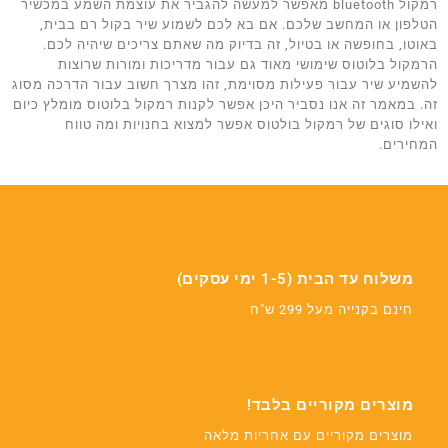
רמקול bluetooth מאפשר למעשה להגביר את עוצמת השמע במכשיר
הטלפון או המחשב שלכם. אם בא לכם לשמוע שיר בקול רם בבית,
באוטו, בחופשה או בטיול, זה בדיוק מה שאתם צריכים שיהיה לכם.
הרמקול בלוטוס שימושי מאוד גם עבור מדריכות ומורות שרוצות
להשמיע שיר עבור פעילות מסוימת, זהו מצרך חשוב עבור הדרכה מסוג
זה. במאמר זה אנו נסביר היכן אפשר לקנות רמקול בלוטוס מומלץ כיום
ואילו סוגים של רמקול בולטוס אפשר למצוא בחנויות ומה טווח
המחירים.
משלוח עד הבית (1-5 ימי עסקים)
חינם בקנייה מעל 299 ש"ח
מוצרים מקוריים בלבד!
מוצרים מקוריים עם אחריות מלאה