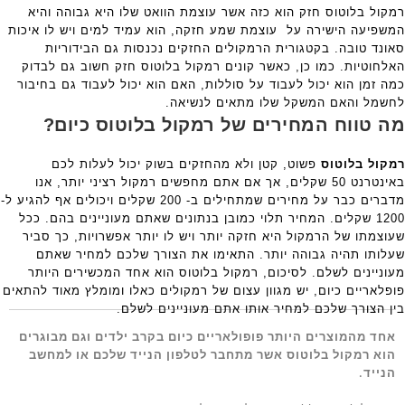
רמקול בלוטוס חזק הוא כזה אשר עוצמת הוואט שלו היא גבוהה והיא
המשפיעה הישירה על עוצמת שמע חזקה, הוא עמיד למים ויש לו איכות
סאונד טובה. בקטגורית הרמקולים החזקים נכנסות גם הבידוריות
האלחוטיות. כמו כן, כאשר קונים רמקול בלוטוס חזק חשוב גם לבדוק
כמה זמן הוא יכול לעבוד על סוללות, האם הוא יכול לעבוד גם בחיבור
לחשמל והאם המשקל שלו מתאים לנשיאה.
מה טווח המחירים של רמקול בלוטוס כיום?
רמקול בלוטוס
פשוט, קטן ולא מהחזקים בשוק יכול לעלות לכם
באינטרנט 50 שקלים, אך אם אתם מחפשים רמקול רציני יותר, אנו
מדברים כבר על מחירים שמתחילים ב- 200 שקלים ויכולים אף להגיע ל-
1200 שקלים. המחיר תלוי כמובן בנתונים שאתם מעוניינים בהם. ככל
שעוצמתו של הרמקול היא חזקה יותר ויש לו יותר אפשרויות, כך סביר
שעלותו תהיה גבוהה יותר. התאימו את הצורך שלכם למחיר שאתם
מעוניינים לשלם. לסיכום, רמקול בלוטוס הוא אחד המכשירים היותר
פופלאריים כיום, יש מגוון עצום של רמקולים כאלו ומומלץ מאוד להתאים
בין הצורך שלכם למחיר אותו אתם מעוניינים לשלם.
אחד מהמוצרים היותר פופולאריים כיום בקרב ילדים וגם מבוגרים
הוא רמקול בלוטוס אשר מתחבר לטלפון הנייד שלכם או למחשב
הנייד.