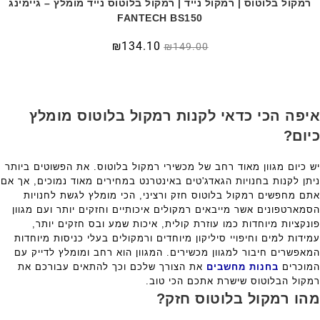
רמקול בלוטוס | רמקול נייד | רמקול בלוטוס נייד מומלץ – גיימינג
FANTECH BS150
₪
134.10
₪
149.00
איפה הכי כדאי לקנות רמקול בלוטוס מומלץ
כיום?
יש כיום מגוון מאוד רחב של מכשירי רמקול בלוטוס. את הפשוטים ביותר
ניתן לקנות בחנויות הגאדג'טים באינטרנט במחירים מאוד נמוכים, אך אם
אתם מחפשים רמקול בלוטוס חזק ורציני, הכי מומלץ לגשת לחנויות
הסמארטפונים אשר מייבאים רמקולים איכותיים וחזקים יותר ועם מגוון
פונקציות מיוחדות כמו עוזרת קולית, איכות שמע ובס חזקים יותר,
עמידות למים וחיפויי סיליקון מיוחדים ורמקולים בעלי כניסות מיוחדות
המאפשרים חיבור למגוון מכשירים. המגוון הוא רחב ומומלץ לדייק עם
המוכרים
בחנות מחשבים
את הצורך שלכם וכך להתאים עבורכם את
רמקול הבלוטוס שישרת אתכם הכי טוב.
מהו רמקול בלוטוס חזק?