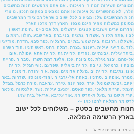
המוצרים השירות המהיר והאיכותי. אם אתם מחפשים חנות מחשבים
זולה, ולא מתפשרים על איכות אז אתם נמצאים במקום הנכון. מוצרי
חנות המחשבים שלנו מגיעים לכל ישוב בישראל רב ציוד המחשבים
מסופק במשלוח מהיר חינם מצפון הארץ דרך מרכז הארץ
והדרום.ערים וישובים קטנים. ירושלים ,תל אביב-יפו ,חיפה,ראשון
לציון,פתח תקווה ,אשדוד ,נתניה ,בני ברק ,באר שבע ,חולון ,רמת גן
,אשקלון ,רחובות ,בית שמש ,בת ים ,הרצליה ,כפר סבא ,חדרה ,מודיעין
,לוד ,מודיעין עילית ,רעננה ,נצרת ,רמלה ,רהט ,ראש העין ,הוד השרון
,ביתר עילית ,גבעתיים ,נהריה ,קריית גת ,קריית אתא ,עפולה ,אום
אל-פחם ,יבנה,אילת ,נס ציונה ,עכו ,אלעד,רמת השרון ,טבריה ,קריית
מוצקין ,כרמיאל ,טייבה ,קריית ביאליק ,שפרעם ,נוף הגליל ,קריית
אונו ,נתיבות ,קריית ים ,מעלה אדומים ,צפת ,אור יהודה ,דימונה
,טמרה ,אופקים ,סח'נין ,באקה אל-גרבייה ,יהוד-מונוסון ,שדרות ,באר
יעקב ,גבעת שמואל ,ערד ,כפר יונה ,טירה ,עראבה ,טירת כרמל ,מגדל
העמק ,קריית מלאכי ,כפר קאסם ,יקנעם עילית ,נשר ,קלנסווה ,מע'אר
,קריית שמונה ,מעלות-תרשיחא ,אור עקיבא ,אריאל ,בית שאן.
לרשימה המלאה לחצו כאן >>
חנות מחשבים בסטק – משלוחים לכל ישוב
בארץ הרשימה המלאה.
רשימת הישובים לפי א’ – ב