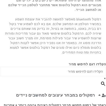
אחד מהמוצרים היותר פופולאריים כיום בקרב ילדים וגם
מבוגרים הוא רמקול בלוטוס אשר מתחבר לטלפון הנייד שלכם
או למחשב הנייד.
רמקול bluetooth מאפשר למעשה להגביר את עוצמת השמע
במכשיר הטלפון או המחשב שלכם. אם בא לכם לשמוע שיר בקול
רם בבית, באוטו, בחופשה או בטיול, זה בדיוק מה שאתם צריכים
שיהיה לכם. הרמקול בלוטוס שימושי מאוד גם עבור מדריכות ומורות
שרוצות להשמיע שיר עבור פעילות מסוימת, זהו מצרך חשוב עבור
הדרכה מסוג זה. במאמר זה אנו נסביר היכן אפשר לקנות רמקול
בלוטוס מומלץ כיום ואילו סוגים של רמקול בולטוס אפשר למצוא
בחנויות ומה טווח המחירים.
הקלידו דגם לחיפוש מהיר
×
רמקולים במבחר עיצובים למחשבים ניידים
באתר של בסטק תמצאו מבחר רמקולים באיכות גבוהה ביותר + אחריות