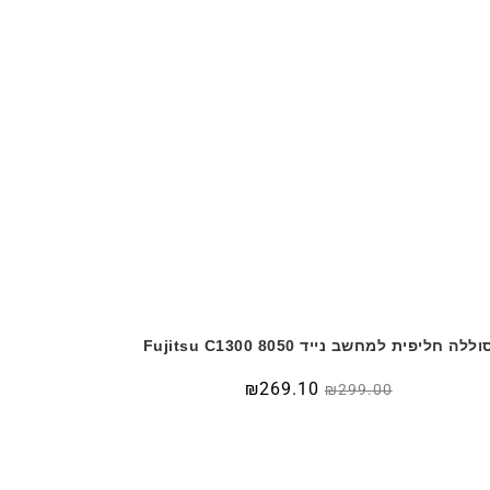
וללה חליפית למחשב נייד Fujitsu C1300 8050
המחיר
המחיר
269.10
₪
₪
299.00
המקורי
הנוכחי
היה:
הוא:
₪299.00.
₪350.00.