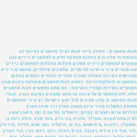
חנות מחשבים - בסטק הינה חנות לציוד מחשבים באינטרנט.
המומחיות שלנו היא בתחום אספקת חלקים למחשבים ניידים כגון
מטענים למחשבים ניידים מסכים סוללות מקלדות למחשבים ניידים.
אנו מוכרים ציוד גיימינג לגיימרים. טלפונים סלולרים, מחשבים ניידים
מחודשים באיכות מעולה! תאורה סולרית ומוצרים נוספים בתחום
המחשבים והאלקטרוניקה. בסטק חנות מחשבים מומלצת בזכות מגוון
המוצרים השירות המהיר והאיכותי. אם אתם מחפשים חנות מחשבים
זולה, ולא מתפשרים על איכות אז אתם נמצאים במקום הנכון. מוצרי
חנות המחשבים שלנו מגיעים לכל ישוב בישראל רב ציוד המחשבים
מסופק במשלוח מהיר חינם מצפון הארץ דרך מרכז הארץ
והדרום.ערים וישובים קטנים. ירושלים ,תל אביב-יפו ,חיפה,ראשון
לציון,פתח תקווה ,אשדוד ,נתניה ,בני ברק ,באר שבע ,חולון ,רמת גן
,אשקלון ,רחובות ,בית שמש ,בת ים ,הרצליה ,כפר סבא ,חדרה ,מודיעין
,לוד ,מודיעין עילית ,רעננה ,נצרת ,רמלה ,רהט ,ראש העין ,הוד השרון
,ביתר עילית ,גבעתיים ,נהריה ,קריית גת ,קריית אתא ,עפולה ,אום