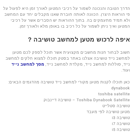
הדרך הטובה והנכונה לשמור על רכיבי המטען לאורך זמן היא לפעול על
פי הוראות היצרן. הכוונה לאותה חוברת שאנו מקבלים יחד עם המחשב
ולא תמיד מתעמקים בה. בתוך ההוראות יש הסברים אשר על רכיבי
המטען ואיך ניתן לשמור על כל רכיב בו באופן מלא ולאורך זמן.
איפה לרכוש מטען למחשב טושיבה ?
חשוב לבחור חנות מחשבים מקצועית אשר תוכל לספק לכם מטען
למחשב נייד טושיבה אצלנו באתר בסטק תוכלו למצוא חלקים למחשב
נייד, סוללות למחשב נייד, מקלדת למחשב נייד,
מסך למחשב נייד
ועוד.
כאן תוכלו לקנות מטען מקורי למחשב נייד טושיבה מהדגמים הבאים:
dynabook
toshiba satellite
Toshiba Dynabook Satellite – טושיבה דיינבוק
טושיבה סטלייט
מטען טושיבה לפי מעבד
טושיבה i3
טושיבה i7
טושיבה i5