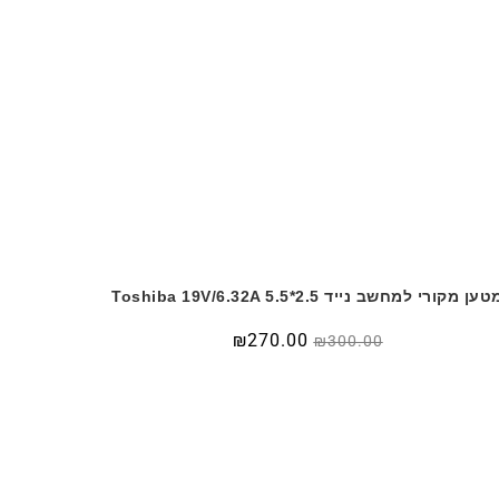
ען מקורי למחשב נייד Toshiba 19V/6.32A 5.5*2.5
המחיר
המחיר
₪
270.00
₪
300.00
המקורי
הנוכחי
היה:
הוא:
₪270.00.
₪300.00.