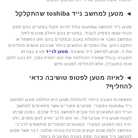
◄ מטען למחשב נייד toshiba שהתקלקל
מטען נייד למחשב toshiba עלול להיות תקול במקרים בהם ספק
הכוח עצמו הפסיק לעבוד, במקרים בהם החלק שנכנס לתוך
המחשב נשבר או התמלא באבק ובמקרים בהם חוט החשמל או
התקע ניזוקו. אלו המקרים הנפוצים ביותר שבגינם אנשים מחליפים
את ה- מטען למחשב נייד טושיבה.
מטען לנייד
מגיע בצורתו
הסגורה ובגלל שמחיר ההחלפה שלו הוא יחסית נמוך, לא נהוג לתקן
אותו במעבדה, אלא להחליפו למטען חדש.
◄ לאיזה מטען לפטופ טושיבה כדאי
להחליף?
האפשרות הטובה ביותר להחלפת מטען היא החלפה מטען למחשב
נייד toshiba המקורי. מטענים מקוריים אשר מתאימים למחשב
הנייד הם המטענים הכי טובים למחשב הנייד שלכם. כמובן שניתן
לקנות מטען נייד אוניברסלי, אך הוא לרוב יחזיק לזמן מסוים, ולא
יהיה כמו המטען המקורי. המטענים המקוריים מותאמים לרכיבי
המחשב ולמה שהם זקוקים מבחינת טעינה שלמה, דבר אשר מטען
למחשב נייד טושיבה יספק בצורה המיטבית ביותר.