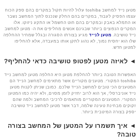
מטען נייד למחשב toshiba עלול להיות תקול במקרים בהם ספק הכוח
עצמו הפסיק לעבוד, במקרים בהם החלק שנכנס לתוך המחשב נשבר
או התמלא באבק ובמקרים בהם חוט החשמל או התקע ניזוקו. אלו
המקרים הנפוצים ביותר שבגינם אנשים מחליפים את ה- מטען למחשב
נייד טושיבה.
מטען לנייד
מגיע בצורתו הסגורה ובגלל שמחיר ההחלפה
שלו הוא יחסית נמוך, לא נהוג לתקן אותו במעבדה, אלא להחליפו
למטען חדש.
◄ לאיזה מטען לפטופ טושיבה כדאי להחליף?
האפשרות הטובה ביותר להחלפת מטען היא החלפה מטען למחשב נייד
toshiba המקורי. מטענים מקוריים אשר מתאימים למחשב הנייד הם
המטענים הכי טובים למחשב הנייד שלכם. כמובן שניתן לקנות מטען
נייד אוניברסלי, אך הוא לרוב יחזיק לזמן מסוים, ולא יהיה כמו המטען
המקורי. המטענים המקוריים מותאמים לרכיבי המחשב ולמה שהם
זקוקים מבחינת טעינה שלמה, דבר אשר מטען למחשב נייד טושיבה
יספק בצורה המיטבית ביותר.
◄ איך תשמרו על המטען של המחשב בצורה
טובה?