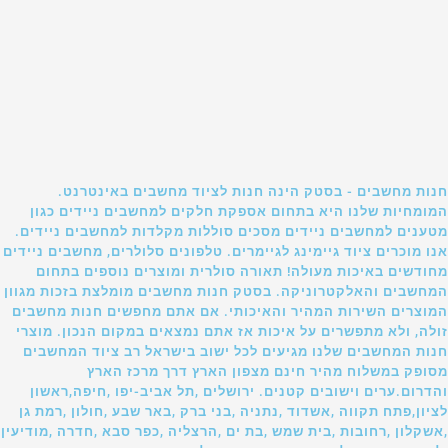
חנות מחשבים - בסטק הינה חנות לציוד מחשבים באינטרנט.
המומחיות שלנו היא בתחום אספקת חלקים למחשבים ניידים כגון
מטענים למחשבים ניידים מסכים סוללות מקלדות למחשבים ניידים.
אנו מוכרים ציוד גיימינג לגיימרים. טלפונים סלולרים, מחשבים ניידים
מחודשים באיכות מעולה! תאורה סולרית ומוצרים נוספים בתחום
המחשבים והאלקטרוניקה. בסטק חנות מחשבים מומלצת בזכות מגוון
המוצרים השירות המהיר והאיכותי. אם אתם מחפשים חנות מחשבים
זולה, ולא מתפשרים על איכות אז אתם נמצאים במקום הנכון. מוצרי
חנות המחשבים שלנו מגיעים לכל ישוב בישראל רב ציוד המחשבים
מסופק במשלוח מהיר חינם מצפון הארץ דרך מרכז הארץ
והדרום.ערים וישובים קטנים. ירושלים ,תל אביב-יפו ,חיפה,ראשון
לציון,פתח תקווה ,אשדוד ,נתניה ,בני ברק ,באר שבע ,חולון ,רמת גן
,אשקלון ,רחובות ,בית שמש ,בת ים ,הרצליה ,כפר סבא ,חדרה ,מודיעין