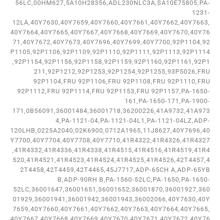
56LC,00HM627,5A10H28356,ADL230NLC3A,SA10E75805,PA-
1231-
12LA,40Y7630,40Y7659,40Y7660,40Y7661,40Y7662,40Y7663,
40Y7664,40Y7665,40Y7667,40Y7668,40Y7669,40Y7670,40Y76
71,40Y7672,40Y7673,40Y7696,40Y7699,40Y7700,92P1104,92
P1105,92P1106,92P1109,92P1110,92P1111,92P1113,92P1114
,92P1154,92P1156,92P1158,92P1159,92P1160,92P1161,92P1
211,92P1212,92P1253,92P1254,92P1255,93P5026,FRU
92P1104,FRU 92P1106,FRU 92P1108,FRU 92P1110,FRU
92P1112,FRU 92P1114,FRU 92P1153,FRU 92P1157,PA-1650-
161,PA-1650-171,PA-1900-
171,0B56091,36001484,36001718,36200226,41A9732,41A973
4,PA-1121-04,PA-1121-04L1,PA-1121-04LZ,ADP-
120LHB,0225A2040,02K6900,0712A1965,11J8627,40Y7696,40
Y7700,40Y7704,40Y7708,40Y7710,41R4322,41R4326,41R4327
,41R4332,41R4336,41R4338,41R4515,41R4516,41R4519,41R4
520,41R4521,41R4523,41R4524,41R4525,41R4526,42T4457,4
2T4458,42T4459,42T4465,45J7717,ADP-65CH A,ADP-65YB
B,ADP-90RH B,PA-1560-52LC,PA-1650,PA-1650-
52LC,36001647,36001651,36001652,36001870,36001927,360
01929,36001941,36001942,36001943,36002066,40Y7630,40Y
7659,40Y7660,40Y7661,40Y7662,40Y7663,40Y7664,40Y7665,
40Y7667,40Y7668,40Y7669,40Y7670,40Y7671,40Y7672,40Y76