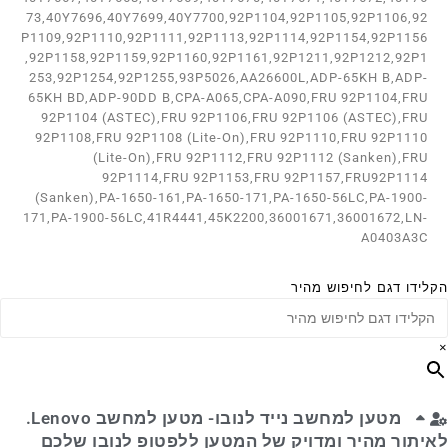
73,40Y7696,40Y7699,40Y7700,92P1104,92P1105,92P1106,92
P1109,92P1110,92P1111,92P1113,92P1114,92P1154,92P1156
,92P1158,92P1159,92P1160,92P1161,92P1211,92P1212,92P1
253,92P1254,92P1255,93P5026,AA26600L,ADP-65KH B,ADP-
65KH BD,ADP-90DD B,CPA-A065,CPA-A090,FRU 92P1104,FRU
92P1104 (ASTEC),FRU 92P1106,FRU 92P1106 (ASTEC),FRU
92P1108,FRU 92P1108 (Lite-On),FRU 92P1110,FRU 92P1110
(Lite-On),FRU 92P1112,FRU 92P1112 (Sanken),FRU
92P1114,FRU 92P1153,FRU 92P1157,FRU92P1114
(Sanken),PA-1650-161,PA-1650-171,PA-1650-56LC,PA-1900-
171,PA-1900-56LC,41R4441,45K2200,36001671,36001672,LN-
A0403A3C
הקלידו דגם לחיפוש מהיר
×
מטען למחשב נייד לנובו- מטען למחשב Lenovo.
לאיתור מהיר ומדויק של המטען ללפטופ לנובו שלכם