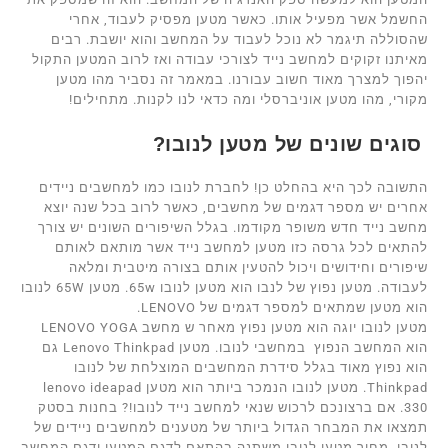
החשמל אשר מפעיל אותו. כאשר מטען מפסיק לעבוד, אחרי
שהסוללה תיגמר לא נוכל לעבוד על המחשב והוא יושבת. רבים
מאיתנו זקוקים למחשב נייד לצורכי עבודה ואז לרוב המטען התקול
יהפוך למצרך מאוד חשוב עבורנו. במאמר זה נסביר מהו מטען
מקורי, מהו מטען אוניברסלי ומה כדאי לנו לקנות. מתחילים!
סוגים שונים של מטען לנובו?
התשובה לכך היא בהחלט כן! לחברת לנובו כמו למחשבים ניידים
אחרים יש מספר דגמים של מחשבים, כאשר לרוב בכל שנה יוצא
מחשב נייד חדש משופר מקודמו. בגלל השיפורים השונים יש צורך
להתאים לכל גרסה כזו מטען למחשב נייד אשר מותאם לאותם
שיפורים וחידושים ויכול להטעין אותם בצורה מיטבית ומלאה
לעבודה. מטען נפוץ של לנבו הוא מטען לנובו 65w. מטען 65W לנובו
הוא מטען שמתאים למספר דגמים של LENOVO.
מטען לנובו יוגה הוא מטען נפוץ מאחר ש מחשב LENOVO YOGA
הוא המחשב הנפוץ במחשבי לנובו. מטען Lenovo Thinkpad גם
הוא נפוץ מאוד בגלל סידרת המחשבים המוצלחת של לנובו
Thinkpad. מטען לנובו הנמכר ביותר הוא מטען lenovo ideapad
330. אם ברצונכם לרכוש שנאי למחשב נייד לנובו!? בחנות בסטק
תמצאו את המבחר הגדול ביותר של מטענים למחשבים ניידים של
לנובו. מחיר מטען לנובו משתנה בהתאם לדגם המטען ודגם המחשב