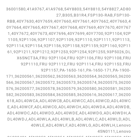
36001580,41A9767,41A9768,54Y8803,54Y8810,54Y8827,AD80
27,B305,B31R4,FSP130-RAB,FSP130-
RBB,40Y7630,40Y7659,40Y7660,40Y7661,40Y7662,40Y7663,4
0Y7664,40Y7665,40Y7667,40Y7668,40Y7669,40Y7670,40Y767
1,40Y7672,40Y7673,40Y7696,40Y7699,40Y7700,92P1104,92P
1105,92P1106,92P1107,92P1109,92P1110,92P1111,92P1113,
92P1114,92P1154,92P1156,92P1158,92P1159,92P1160,92P11
61,92P1211,92P1212,92P1253,92P1254,92P1255,93P5026,DL
X65NCT3A,FRU 92P1104,FRU 92P1106,FRU 92P1108,FRU
92P1110,FRU 92P1112,FRU 92P1114,FRU 92P1153,FRU
92P1157,PA-1650-161,PA-1650-171,PA-1900-
171,36200561,36200562,36200563,36200564,36200565,36200
566,36200567,36200572,36200573,36200574,36200575,36200
576,36200577,36200578,36200579,36200580,36200581,36200
582,36200583,36200584,36200585,36200616,36200617,36200
618,ADL40WCA,ADL40WCB,ADL40WCC,ADL40WCD,ADL40WC
E,ADL40WCF,ADL40WCG,ADL40WCH,ADL40WDA,ADL40WDB,
ADL40WDC,ADL40WDD,ADL40WDE,ADL40WDG,ADL40WDH,A
DL40WDJ,ADL40WLA,ADL40WLB,ADL40WLC,ADL40WLD,ADL
40WLE,ADL40WLF,ADL40WLG,ADL40WLH,Lenovo
45N0111,Lenovo