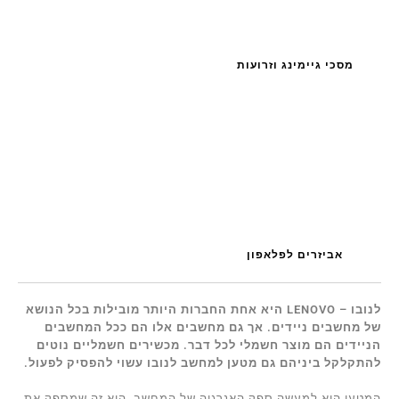
מסכי גיימינג וזרועות
אביזרים לפלאפון
לנובו – LENOVO היא אחת החברות היותר מובילות בכל הנושא
של מחשבים ניידים. אך גם מחשבים אלו הם ככל המחשבים
הניידים הם מוצר חשמלי לכל דבר. מכשירים חשמליים נוטים
להתקלקל ביניהם גם מטען למחשב לנובו עשוי להפסיק לפעול.
המטען הוא למעשה ספק האנרגיה של המחשב. הוא זה שמספק את