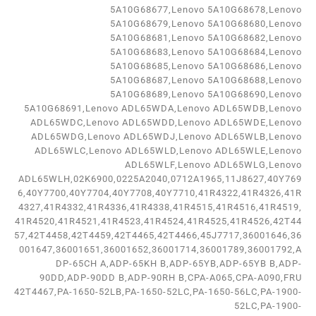
5A10G68677,Lenovo 5A10G68678,Lenovo
5A10G68679,Lenovo 5A10G68680,Lenovo
5A10G68681,Lenovo 5A10G68682,Lenovo
5A10G68683,Lenovo 5A10G68684,Lenovo
5A10G68685,Lenovo 5A10G68686,Lenovo
5A10G68687,Lenovo 5A10G68688,Lenovo
5A10G68689,Lenovo 5A10G68690,Lenovo
5A10G68691,Lenovo ADL65WDA,Lenovo ADL65WDB,Lenovo
ADL65WDC,Lenovo ADL65WDD,Lenovo ADL65WDE,Lenovo
ADL65WDG,Lenovo ADL65WDJ,Lenovo ADL65WLB,Lenovo
ADL65WLC,Lenovo ADL65WLD,Lenovo ADL65WLE,Lenovo
ADL65WLF,Lenovo ADL65WLG,Lenovo
ADL65WLH,02K6900,0225A2040,0712A1965,11J8627,40Y769
6,40Y7700,40Y7704,40Y7708,40Y7710,41R4322,41R4326,41R
4327,41R4332,41R4336,41R4338,41R4515,41R4516,41R4519,
41R4520,41R4521,41R4523,41R4524,41R4525,41R4526,42T44
57,42T4458,42T4459,42T4465,42T4466,45J7717,36001646,36
001647,36001651,36001652,36001714,36001789,36001792,A
DP-65CH A,ADP-65KH B,ADP-65YB,ADP-65YB B,ADP-
90DD,ADP-90DD B,ADP-90RH B,CPA-A065,CPA-A090,FRU
42T4467,PA-1650-52LB,PA-1650-52LC,PA-1650-56LC,PA-1900-
52LC,PA-1900-