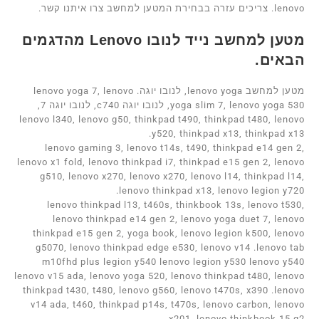
lenovo. צריכים עזרה בבחירת המטען למחשב צרו איתנו קשר.
מטען למחשב נייד לנובו Lenovo מהדגמים
הבאים.
מטען למחשב lenovo yoga, לנובו יוגה. lenovo yoga 7, lenovo
yoga slim 7, lenovo yoga 530, לנובו יוגה c740, לנובו יוגה 7,
lenovo l340, lenovo g50, thinkpad t490, thinkpad t480, lenovo
y520, thinkpad x13, thinkpad x13.
lenovo gaming 3, lenovo t14s, t490, thinkpad e14 gen 2,
lenovo x1 fold, lenovo thinkpad i7, thinkpad e15 gen 2, lenovo
g510, lenovo x270, lenovo x270, lenovo l14, thinkpad l14,
lenovo thinkpad x13, lenovo legion y720.
lenovo thinkpad l13, t460s, thinkbook 13s, lenovo t530,
lenovo thinkpad e14 gen 2, lenovo yoga duet 7, lenovo
thinkpad e15 gen 2, yoga book, lenovo legion k500, lenovo
g5070, lenovo thinkpad edge e530, lenovo v14 .lenovo tab
m10fhd plus legion y540 lenovo legion y530 lenovo y540
lenovo v15 ada, lenovo yoga 520, lenovo thinkpad t480, lenovo
thinkpad t430, t480, lenovo g560, lenovo t470s, x390 .lenovo
v14 ada, t460, thinkpad p14s, t470s, lenovo carbon, lenovo
x201, lenovo thinkbook 15 g2,