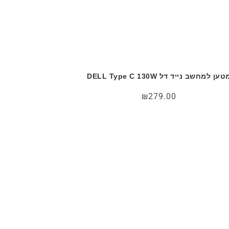
טען למחשב נייד דל DELL Type C 130W
₪
279.00