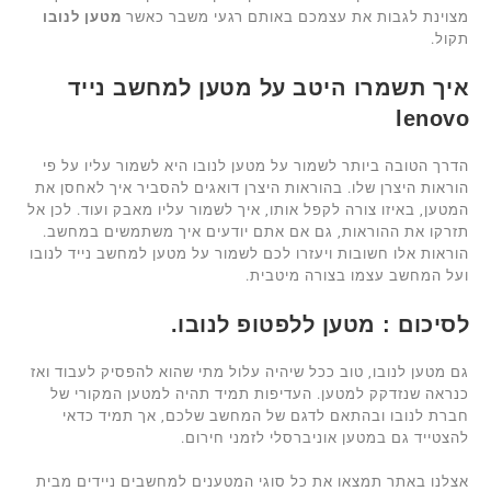
מצוינת לגבות את עצמכם באותם רגעי משבר כאשר
מטען לנובו
תקול.
איך תשמרו היטב על מטען למחשב נייד
lenovo
הדרך הטובה ביותר לשמור על מטען לנובו היא לשמור עליו על פי
הוראות היצרן שלו. בהוראות היצרן דואגים להסביר איך לאחסן את
המטען, באיזו צורה לקפל אותו, איך לשמור עליו מאבק ועוד. לכן אל
תזרקו את ההוראות, גם אם אתם יודעים איך משתמשים במחשב.
הוראות אלו חשובות ויעזרו לכם לשמור על מטען למחשב נייד לנובו
ועל המחשב עצמו בצורה מיטבית.
לסיכום : מטען ללפטופ לנובו.
גם מטען לנובו, טוב ככל שיהיה עלול מתי שהוא להפסיק לעבוד ואז
כנראה שנזדקק למטען. העדיפות תמיד תהיה למטען המקורי של
חברת לנובו ובהתאם לדגם של המחשב שלכם, אך תמיד כדאי
להצטייד גם במטען אוניברסלי לזמני חירום.
אצלנו באתר תמצאו את כל סוגי המטענים למחשבים ניידים מבית