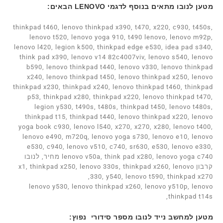
מטען לנובו מתאים בנוסף לדגמי LENOVO הבאים:
thinkpad t460, lenovo thinkpad x390, t470, x220, c930, t450s,
lenovo t520, lenovo yoga 910, t490 lenovo, lenovo m92p,
lenovo l420, legion k500, thinkpad edge e530, idea pad s340,
think pad x390, lenovo v14 82c4007viv, lenovo s540, lenovo
b590, lenovo thinkpad t440, lenovo v330, lenovo thinkpad
x240, lenovo thinkpad t450, lenovo thinkpad x250, lenovo
thinkpad x230, thinkpad x240, lenovo thinkpad t460, thinkpad
p53, thinkpad x280, thinkpad x220, lenovo thinkpad t470,
legion y530, t490s, t480s, thinkpad t450, lenovo t480s,
thinkpad t15, thinkpad t440, lenovo thinkpad x220, lenovo
yoga book c930, lenovo l540, x270, x270, x280, lenovo t400,
lenovo e490, m720q, lenovo yoga s730, lenovo e10, lenovo
e530, c940, lenovo v510, c740, sr630, e530, lenovo e330,
lenovo v50a, think pad x280, lenovo yoga c740 מחיר, לנובו
קרבון x1, thinkpad x250, lenovo 330s, thinkpad x260, lenovo
330, y540, lenovo t590, thinkpad x270,
lenovo y530, lenovo thinkpad x260, lenovo y510p, lenovo
thinkpad t14s,
מטען למחשב נייד לנובו מספר סידורי נפוץ: