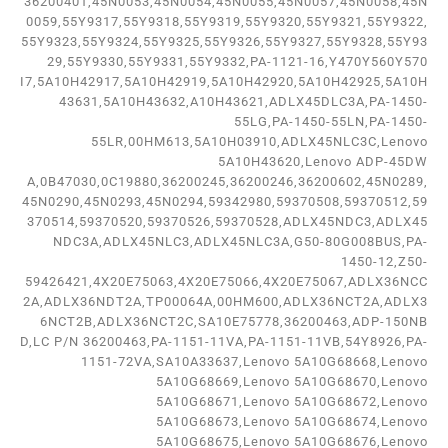
36200401,45N0053,45N0054,45N0055,45N0057,45N0058,45N
0059,55Y9317,55Y9318,55Y9319,55Y9320,55Y9321,55Y9322,
55Y9323,55Y9324,55Y9325,55Y9326,55Y9327,55Y9328,55Y93
29,55Y9330,55Y9331,55Y9332,PA-1121-16,Y470Y560Y570
I7,5A10H42917,5A10H42919,5A10H42920,5A10H42925,5A10H
43631,5A10H43632,A10H43621,ADLX45DLC3A,PA-1450-
55LG,PA-1450-55LN,PA-1450-
55LR,00HM613,5A10H03910,ADLX45NLC3C,Lenovo
5A10H43620,Lenovo ADP-45DW
A,0B47030,0C19880,36200245,36200246,36200602,45N0289,
45N0290,45N0293,45N0294,59342980,59370508,59370512,59
370514,59370520,59370526,59370528,ADLX45NDC3,ADLX45
NDC3A,ADLX45NLC3,ADLX45NLC3A,G50-80G008BUS,PA-
1450-12,Z50-
59426421,4X20E75063,4X20E75066,4X20E75067,ADLX36NCC
2A,ADLX36NDT2A,TP00064A,00HM600,ADLX36NCT2A,ADLX3
6NCT2B,ADLX36NCT2C,SA10E75778,36200463,ADP-150NB
D,LC P/N 36200463,PA-1151-11VA,PA-1151-11VB,54Y8926,PA-
1151-72VA,SA10A33637,Lenovo 5A10G68668,Lenovo
5A10G68669,Lenovo 5A10G68670,Lenovo
5A10G68671,Lenovo 5A10G68672,Lenovo
5A10G68673,Lenovo 5A10G68674,Lenovo
5A10G68675,Lenovo 5A10G68676,Lenovo