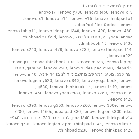
מטען למחשב נייד לנובו i5.
lenovo i7, lenovo y700, lenovo t450, lenovo x13
lenovo x1, lenovo e14, lenovo v15, lenovo thinkpad x1.
IdeaPad Flex Series Lenovo.
lenovo tab p11, lenovo ideapad l340, lenovo t490, lenovo t480,
x1 yoga lenovo, לנובו פלקס 5, thinkpad x1 fold, lenovo
thinkbook 15, lenovo t430,
lenovo x240, lenovo t470, lenovo x230, lenovo thinkpad t14,
lenovo x220,
lenovo p1, lenovo thinkbook 13s, lenovo m93p, lenovo laptop
gaming, lenovo v50t, lenovo idea pad c340, idepad 3, לנובו
יוגה 530, מטען למחשב מחשב נייד לנובו 14 אינץ. lenovo m10,
lenovo legion y520, lenovo c340, lenovo yoga book, lenovo
g580, lenovo thinkbook 14, lenovo t440, lenovo ,
lenovo t460, lenovo yoga c930, lenovo x250, lenovo e15,
lenovo t420,
lenovo x390, lenovo g550, lenovo x260, lenovo 300e, lenovo
x280, lenovo t460s, idea pad 330, lenovo legion k300, idea
pad l340, lenovo thinkpad v14, לנובו יוגה 730, לנובו יוגה c940,
lenovo g500, lenovo legion 2 pro, thinkpad t14s, lenovo slim 7,
thinkpad x230, lenovo thinkpad t420,