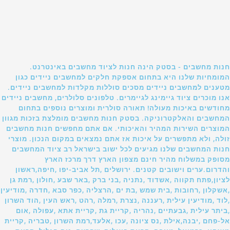
חנות מחשבים - בסטק הינה חנות לציוד מחשבים באינטרנט.
המומחיות שלנו היא בתחום אספקת חלקים למחשבים ניידים כגון
מטענים למחשבים ניידים מסכים סוללות מקלדות למחשבים ניידים.
אנו מוכרים ציוד גיימינג לגיימרים. טלפונים סלולרים, מחשבים ניידים
מחודשים באיכות מעולה! תאורה סולרית ומוצרים נוספים בתחום
המחשבים והאלקטרוניקה. בסטק חנות מחשבים מומלצת בזכות מגוון
המוצרים השירות המהיר והאיכותי. אם אתם מחפשים חנות מחשבים
זולה, ולא מתפשרים על איכות אז אתם נמצאים במקום הנכון. מוצרי
חנות המחשבים שלנו מגיעים לכל ישוב בישראל רב ציוד המחשבים
מסופק במשלוח מהיר חינם מצפון הארץ דרך מרכז הארץ
והדרום.ערים וישובים קטנים. ירושלים ,תל אביב-יפו ,חיפה,ראשון
לציון,פתח תקווה ,אשדוד ,נתניה ,בני ברק ,באר שבע ,חולון ,רמת גן
,אשקלון ,רחובות ,בית שמש ,בת ים ,הרצליה ,כפר סבא ,חדרה ,מודיעין
,לוד ,מודיעין עילית ,רעננה ,נצרת ,רמלה ,רהט ,ראש העין ,הוד השרון
,ביתר עילית ,גבעתיים ,נהריה ,קריית גת ,קריית אתא ,עפולה ,אום
אל-פחם ,יבנה,אילת ,נס ציונה ,עכו ,אלעד,רמת השרון ,טבריה ,קריית