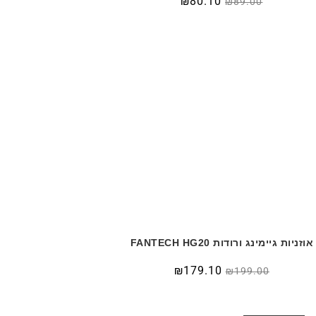
₪
80.10
₪
89.00
אוזניות גיימינג ורודות FANTECH HG20
₪
179.10
₪
199.00