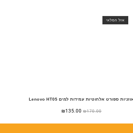
אזל המלאי
וזניות ספורט אלחוטיות עמידות למים Lenovo HT05
המחיר
המחיר
₪
135.00
₪
170.00
המקורי
הנוכחי
היה:
הוא:
₪135.00.
₪170.00.