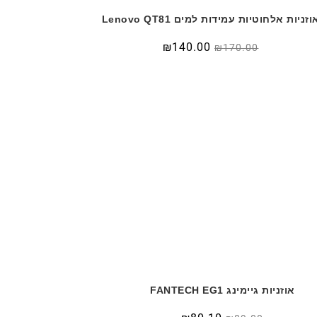
וזניות אלחוטיות עמידות למים Lenovo QT81
המחיר
המחיר
₪
140.00
₪
170.00
המקורי
הנוכחי
היה:
הוא:
₪140.00.
₪170.00.
אוזניות גיימינג FANTECH EG1