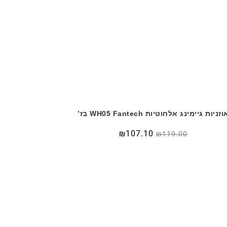
וזניות גיימינג אלחוטיות WH05 Fantech בז’
₪
107.10
₪
119.00