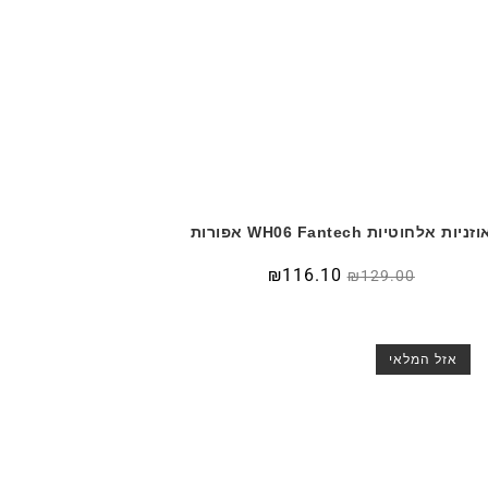
זניות אלחוטיות WH06 Fantech אפורות
₪
116.10
₪
129.00
אזל המלאי