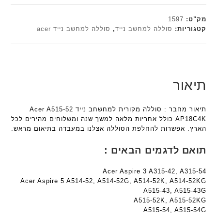
ט
e
e
י
c
c
מק"ט:
1597
ב
h
h
קטגוריות:
סוללה למחשב נייד
,
סוללה למחשב נייד acer
ז
ד
ד
'
ג
ג
מ
ם
ם
ב
W
W
י
K
K
תיאור
ת
8
8
F
9
9
תיאור מחבר : סוללה מקורית למחשחב נייד Acer A515-52
a
5
5
AP18C4K כולל אחריות מלאה למשך שנה ומשלוחים מהירים לכל
n
ע
ע
הארץ. אפשרות להחלפת הסוללה אצלנו במעבדה בתיאום מראש.
t
ם
ם
e
ח
ח
תואם לדגמים הבאים :
c
ר
ר
h
י
י
Acer Aspire 3 A315-42, A315-54
ד
ט
ט
Acer Aspire 5 A514-52, A514-52G, A514-52K, A514-52KG
ג
ה
ה
A515-43, A515-43G
ם
ב
ב
A515-52K, A515-52KG
W
ע
ע
A515-54, A515-54G