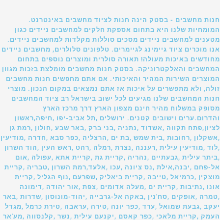
חנות מחשבים - בסטק הינה חנות לציוד מחשבים באינטרנט.
המומחיות שלנו היא בתחום אספקת חלקים למחשבים ניידים כגון
מטענים למחשבים ניידים מסכים סוללות מקלדות למחשבים ניידים.
אנו מוכרים ציוד גיימינג לגיימרים. טלפונים סלולרים, מחשבים ניידים
מחודשים באיכות מעולה! תאורה סולרית ומוצרים נוספים בתחום
המחשבים והאלקטרוניקה. בסטק חנות מחשבים מומלצת בזכות מגוון
המוצרים השירות המהיר והאיכותי. אם אתם מחפשים חנות מחשבים
זולה, ולא מתפשרים על איכות אז אתם נמצאים במקום הנכון. מוצרי
חנות המחשבים שלנו מגיעים לכל ישוב בישראל רב ציוד המחשבים
מסופק במשלוח מהיר חינם מצפון הארץ דרך מרכז הארץ
והדרום.ערים וישובים קטנים. ירושלים ,תל אביב-יפו ,חיפה,ראשון
לציון,פתח תקווה ,אשדוד ,נתניה ,בני ברק ,באר שבע ,חולון ,רמת גן
,אשקלון ,רחובות ,בית שמש ,בת ים ,הרצליה ,כפר סבא ,חדרה ,מודיעין
,לוד ,מודיעין עילית ,רעננה ,נצרת ,רמלה ,רהט ,ראש העין ,הוד השרון
,ביתר עילית ,גבעתיים ,נהריה ,קריית גת ,קריית אתא ,עפולה ,אום
אל-פחם ,יבנה,אילת ,נס ציונה ,עכו ,אלעד,רמת השרון ,טבריה ,קריית
מוצקין ,כרמיאל ,טייבה ,קריית ביאליק ,שפרעם ,נוף הגליל ,קריית
אונו ,נתיבות ,קריית ים ,מעלה אדומים ,צפת ,אור יהודה ,דימונה
,טמרה ,אופקים ,סח'נין ,באקה אל-גרבייה ,יהוד-מונוסון ,שדרות ,באר
יעקב ,גבעת שמואל ,ערד ,כפר יונה ,טירה ,עראבה ,טירת כרמל ,מגדל
העמק ,קריית מלאכי ,כפר קאסם ,יקנעם עילית ,נשר ,קלנסווה ,מע'אר