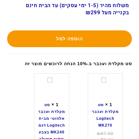
משלוח מהיר (1-5 ימי עסקים) עד הבית חינם
בקנייה מעל ₪299
הוספה לסל
סט מקלדת ועכבר ב-10% הנחה לרוכשים מוצר זה
ס
ס
ט
ט
מ
מ
ק
ק
×
1
×
1
סט
סט
ל
ל
מקלדת ועכבר
מקלדת ועכבר
ד
ד
Logitech
אלחוטי מבית
ת
ת
MK270
Logitech דגם
ו
ו
MK240 בצבע
המחיר
₪
87.00
ע
ע
שחור משולב