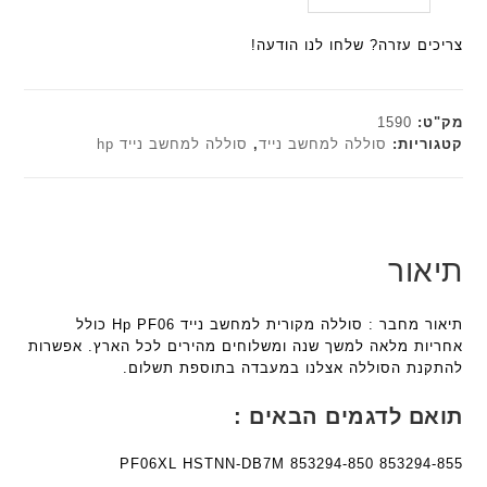
היה:
הנוכחי
ת
ל
a
a
הוא:
₪179.00.
ח
צריכים עזרה? שלחו לנו הודעה!
n
n
₪161.10.
ו
t
t
ט
e
e
י
c
c
מק"ט:
1590
ב
h
h
קטגוריות:
סוללה למחשב נייד
,
סוללה למחשב נייד hp
ז
ד
ד
'
ג
ג
מ
ם
ם
ב
W
W
י
K
K
תיאור
ת
8
8
F
9
9
תיאור מחבר : סוללה מקורית למחשב נייד Hp PF06 כולל
a
5
5
אחריות מלאה למשך שנה ומשלוחים מהירים לכל הארץ. אפשרות
n
ע
ע
להתקנת הסוללה אצלנו במעבדה בתוספת תשלום.
t
ם
ם
e
ח
ח
תואם לדגמים הבאים :
c
ר
ר
h
י
י
PF06XL HSTNN-DB7M 853294-850 853294-855
ד
ט
ט