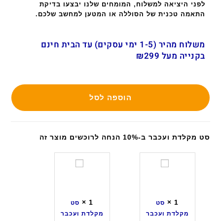
לפני היציאה למשלוח, המומחים שלנו יבצעו בדיקת
התאמה טכנית של הסוללה או המטען למחשב שלכם.
משלוח מהיר (1-5 ימי עסקים) עד הבית חינם
בקנייה מעל ₪299
הוספה לסל
סט מקלדת ועכבר ב-10% הנחה לרוכשים מוצר זה
ס
ס
ט
ט
מ
מ
ק
ק
×
1
×
1
סט
סט
ל
ל
מקלדת ועכבר
מקלדת ועכבר
ד
ד