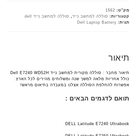
ט
e
e
ר
י
י
c
c
מק"ט:
1562
ט
ב
h
h
קטגוריות:
סוללה למחשב נייד
,
סוללה למחשב נייד dell
ה
ז
תגית:
Dell Laptop Battery
ד
ד
ב
'
ג
ג
ע
מ
ם
ם
ב
ב
W
W
ר
י
K
K
י
ת
תיאור
8
8
ת
F
9
9
a
5
5
תיאור מחבר : סוללה מקורית למחשב נייד Dell E7240 WD52H
n
ע
ע
כולל אחריות מלאה למשך שנה ומשלוחים מהירים לכל הארץ.
t
ם
ם
אפשרות להחלפת הסוללה אצלנו במעבדה בתיאום מראש!
e
ח
ח
c
ר
ר
תואם לדגמים הבאים :
h
י
י
ד
ט
ט
ג
ה
ה
ם
ב
ב
DELL Latitude E7240 Ultrabook
W
ע
ע
K
DELL Latitude E7250 Ultrabook
ב
ב