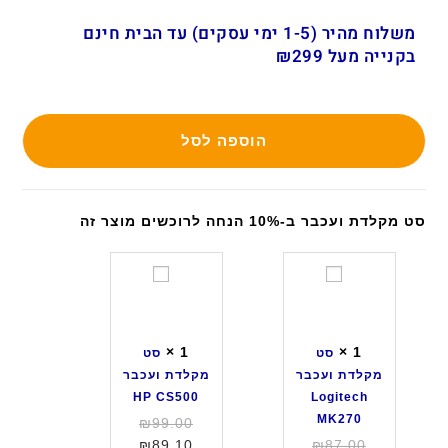
משלוח מהיר (1-5 ימי עסקים) עד הבית חינם
בקנייה מעל ₪299
הוספה לסל
סט מקלדת ועכבר ב-10% הנחה לרוכשים מוצר זה
ס
ס
ט
ט
מ
מ
ק
ק
×
1
×
1
סט
סט
ל
ל
מקלדת ועכבר
מקלדת ועכבר
ד
ד
HP CS500
Logitech
ת
ת
MK270
המחיר
₪
99.00
ו
ו
המחיר
המחיר
המקורי
₪
89.10
₪
87.00