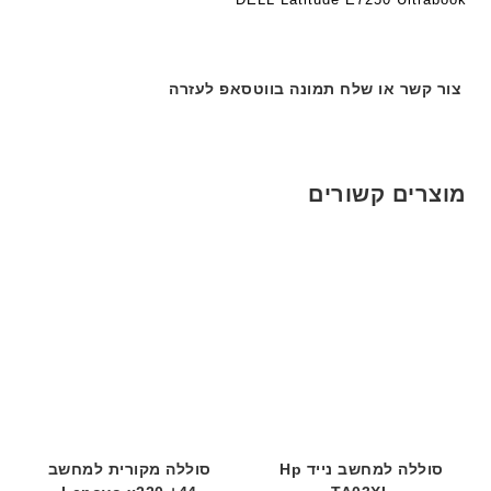
8
ר
ר
9
י
י
5
ת
ת
צור קשר או שלח תמונה בווטסאפ לעזרה
ע
ם
ח
ר
י
מוצרים קשורים
ט
ה
ב
ע
ב
ר
י
ת
סוללה למחשב נייד Hp
סוללה מקורית למחשב