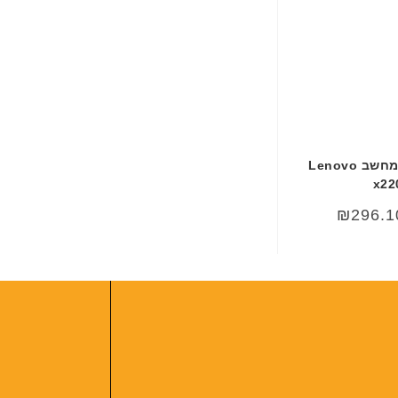
ר
י
ת
סוללה מקורית למחשב Lenovo
x22
₪
296.1