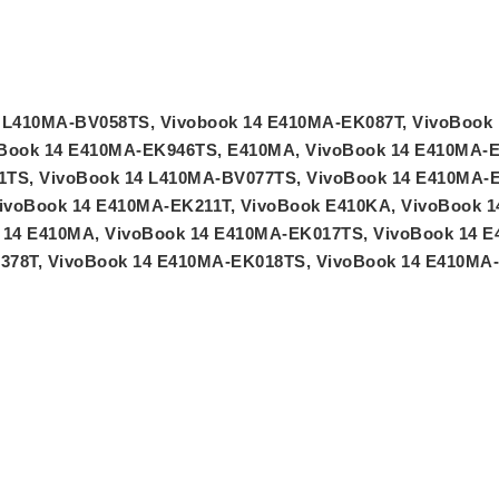
t
t
ע
e
e
ב
c
c
ר
h
h
י
ד
ד
ת
 L410MA-BV058TS, Vivobook 14 E410MA-EK087T, VivoBook
ג
ג
Book 14 E410MA-EK946TS, E410MA, VivoBook 14 E410MA-E
ם
ם
W
W
1TS, VivoBook 14 L410MA-BV077TS, VivoBook 14 E410MA-E
K
K
ivoBook 14 E410MA-EK211T, VivoBook E410KA, VivoBook 
8
8
 14 E410MA, VivoBook 14 E410MA-EK017TS, VivoBook 14 E
9
9
78T, VivoBook 14 E410MA-EK018TS, VivoBook 14 E410MA-
5
5
ע
ע
ם
ם
ח
ח
ר
ר
י
י
ט
ט
ה
ה
ב
ב
ע
ע