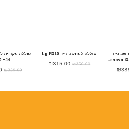
ב
ב
ר
ר
י
י
ת
ת
שב נייד
סוללה למחשב נייד Lg R310
0 +44
Lenovo i3
₪
315.00
₪
350.00
0
₪
38
₪
329.00