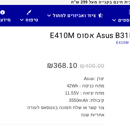
ינם בקנייה מעל 299 ש"ח
ציוד ואביזרים לחתול
טיפוח
מידע
וספים
המחיר
המחיר
368.10
₪
₪
409.00
המקורי
הנוכחי
היה:
הוא:
₪409.00.
₪450.00.
יצרן :Asus
מתח כניסה : 42Wh
מתח יציאה : 11.55V
קיבולת: 3550mAh
צור קשר או שלח תמונה בווטסאפ לעזרה
אחריות שנה