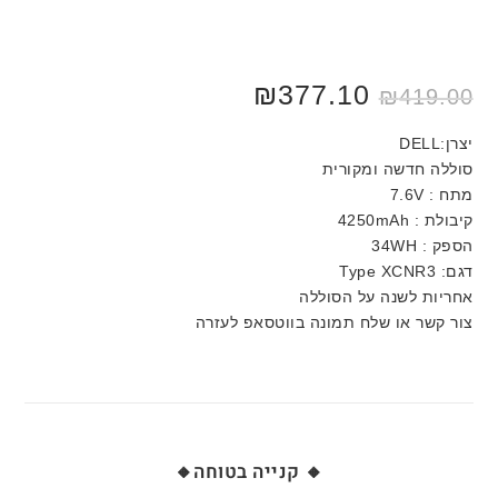
המחיר
המחיר
377.10
₪
₪
419.00
המקורי
הנוכחי
היה:
הוא:
₪419.00.
₪550.00.
יצרן:DELL
סוללה חדשה ומקורית
מתח : 7.6V
קיבולת : 4250mAh
הספק : 34WH
דגם: Type XCNR3
אחריות לשנה על הסוללה
צור קשר או שלח תמונה בווטסאפ לעזרה
🔸 קנייה בטוחה🔸