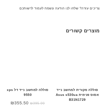
ב
ה
ג
ע
ב
צריכים עזרה? שלחו לנו הודעה ונשמח לעמוד לרשותכם
ם
ב
ע
W
ר
ב
K
י
ר
8
ת
י
9
מוצרים קשורים
ת
5
ע
ם
ח
ר
י
ט
ה
ב
ע
ב
סוללה מקורית למחשב נייד
סוללה למחשב נייד דל xps
ר
אסוס פנימית Asus s530ua
9550
י
B31N1729
ת
₪
355.50
₪
395.00