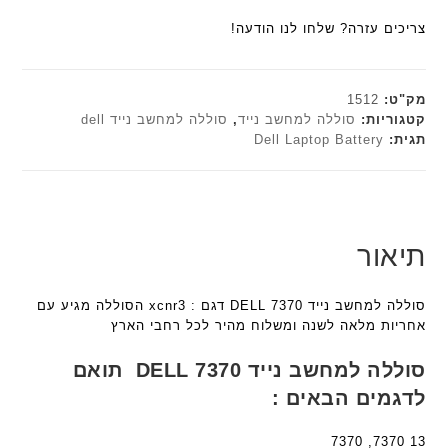
ל
a
n
ש
ם
הוא:
₪179.00.
ח
צריכים עזרה? שלחו לנו הודעה!
n
t
ח
ח
₪161.10.
ו
t
e
ו
ר
ט
e
c
ר
י
י
c
h
מק"ט:
1512
ט
ש
ד
h
קטגוריות:
סוללה למחשב נייד
,
סוללה למחשב נייד dell
ה
ח
תגית:
Dell Laptop Battery
ג
ד
ב
ו
ם
ג
ע
ר
W
ם
ב
מ
W
K
ר
ב
K
8
י
י
תיאור
8
9
ת
ת
9
5
F
ע
5
סוללה למחשב נייד DELL 7370 דגם : xcnr3 הסוללה מגיע עם
a
ם
ע
אחריות מלאה לשנה ומשלוח מהיר לכל רחבי הארץ
n
ח
ם
t
ר
ח
סוללה למחשב נייד DELL 7370 תואם
e
י
ר
לדגמים הבאים :
c
ט
י
h
ה
ט
13 7370, 7370
ד