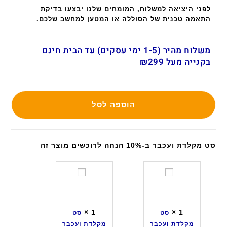
לפני היציאה למשלוח, המומחים שלנו יבצעו בדיקת
התאמה טכנית של הסוללה או המטען למחשב שלכם.
משלוח מהיר (1-5 ימי עסקים) עד הבית חינם
בקנייה מעל ₪299
הוספה לסל
סט מקלדת ועכבר ב-10% הנחה לרוכשים מוצר זה
ס
ס
ט
ט
מ
מ
ק
ק
×
1
×
1
סט
סט
ל
ל
מקלדת ועכבר
מקלדת ועכבר