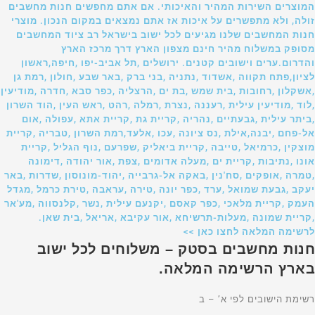
המוצרים השירות המהיר והאיכותי. אם אתם מחפשים חנות מחשבים
זולה, ולא מתפשרים על איכות אז אתם נמצאים במקום הנכון. מוצרי
חנות המחשבים שלנו מגיעים לכל ישוב בישראל רב ציוד המחשבים
מסופק במשלוח מהיר חינם מצפון הארץ דרך מרכז הארץ
והדרום.ערים וישובים קטנים. ירושלים ,תל אביב-יפו ,חיפה,ראשון
לציון,פתח תקווה ,אשדוד ,נתניה ,בני ברק ,באר שבע ,חולון ,רמת גן
,אשקלון ,רחובות ,בית שמש ,בת ים ,הרצליה ,כפר סבא ,חדרה ,מודיעין
,לוד ,מודיעין עילית ,רעננה ,נצרת ,רמלה ,רהט ,ראש העין ,הוד השרון
,ביתר עילית ,גבעתיים ,נהריה ,קריית גת ,קריית אתא ,עפולה ,אום
אל-פחם ,יבנה,אילת ,נס ציונה ,עכו ,אלעד,רמת השרון ,טבריה ,קריית
מוצקין ,כרמיאל ,טייבה ,קריית ביאליק ,שפרעם ,נוף הגליל ,קריית
אונו ,נתיבות ,קריית ים ,מעלה אדומים ,צפת ,אור יהודה ,דימונה
,טמרה ,אופקים ,סח'נין ,באקה אל-גרבייה ,יהוד-מונוסון ,שדרות ,באר
יעקב ,גבעת שמואל ,ערד ,כפר יונה ,טירה ,עראבה ,טירת כרמל ,מגדל
העמק ,קריית מלאכי ,כפר קאסם ,יקנעם עילית ,נשר ,קלנסווה ,מע'אר
,קריית שמונה ,מעלות-תרשיחא ,אור עקיבא ,אריאל ,בית שאן.
לרשימה המלאה לחצו כאן >>
חנות מחשבים בסטק – משלוחים לכל ישוב
בארץ הרשימה המלאה.
רשימת הישובים לפי א’ – ב