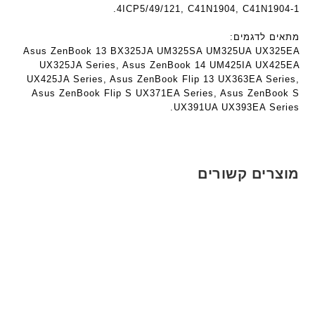
ע
ם
4ICP5/49/121, C41N1904, C41N1904-1.
n
ם
ח
t
ח
ר
מתאים לדגמים:
e
ר
י
Asus ZenBook 13 BX325JA UM325SA UM325UA UX325EA
c
י
ט
UX325JA Series, Asus ZenBook 14 UM425IA UX425EA
h
UX425JA Series, Asus ZenBook Flip 13 UX363EA Series,
ט
ה
ד
Asus ZenBook Flip S UX371EA Series, Asus ZenBook S
ה
ב
ג
UX391UA UX393EA Series.
ב
ע
ם
ע
ב
W
ב
ר
K
ר
י
8
מוצרים קשורים
י
ת
9
ת
5
ע
ם
ח
ר
י
ט
ה