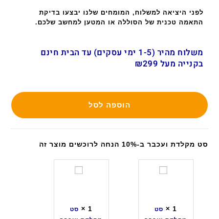
לפני היציאה למשלוח, המומחים שלנו יבצעו בדיקת
התאמה טכנית של הסוללה או המטען למחשב שלכם.
משלוח מהיר (1-5 ימי עסקים) עד הבית חינם
בקנייה מעל ₪299
הוספה לסל
סט מקלדת ועכבר ב-10% הנחה לרוכשים מוצר זה
ס
ס
ט
ט
מ
מ
ק
ק
×
1
×
1
סט
סט
ל
ל