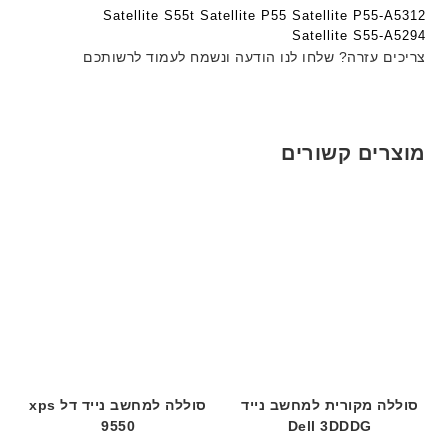
ד
ט
ט
Satellite S55t Satellite P55 Satellite P55-A5312
ג
ה
ה
Satellite S55-A5294
ם
ב
ב
צריכים עזרה? שלחו לנו הודעה ונשמח לעמוד לרשותכם
W
ע
ע
K
ב
ב
8
ר
ר
9
י
י
מוצרים קשורים
5
ת
ת
ע
ם
ח
ר
י
ט
ה
ב
ע
ב
ר
סוללה מקורית למחשב נייד
סוללה למחשב נייד דל xps
י
9550
Dell 3DDDG
ת