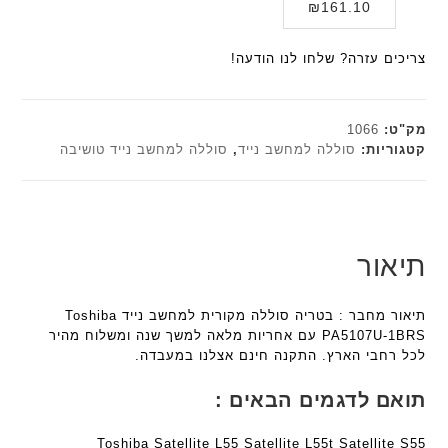
המחיר
המקורי
₪
161.10
י
א
F
F
היה:
הנוכחי
ת
ל
a
a
הוא:
₪179.00.
ח
צריכים עזרה? שלחו לנו הודעה!
n
n
₪161.10.
ו
t
t
ט
e
e
י
c
c
מק"ט:
1066
ב
h
h
קטגוריות:
סוללה למחשב נייד
,
סוללה למחשב נייד טושיבה
ז
ד
ד
'
ג
ג
מ
ם
ם
ב
W
W
י
K
K
תיאור
ת
8
8
F
9
9
תיאור מחבר : בטריה סוללה מקורית למחשב נייד Toshiba
a
5
5
PA5107U-1BRS עם אחריות מלאה למשך שנה ומשלוח מהיר
n
ע
ע
לכל רחבי הארץ. התקנה חינם אצלנו במעבדה.
t
ם
ם
e
ח
ח
תואם לדגמים הבאים :
c
ר
ר
h
י
י
Toshiba Satellite L55 Satellite L55t Satellite S55