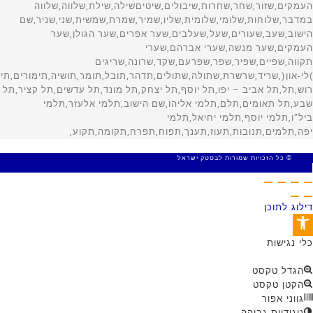
© כל הזכויות שמורות לבסטק ישראל
MADE WITH 🤍 BY SITE WEB
דילוג לתוכן
פתח סרגל נגישות
כלי נגישות
הגדל טקסט
הקטן טקסט
גווני אפור
ניגודיות גבוהה