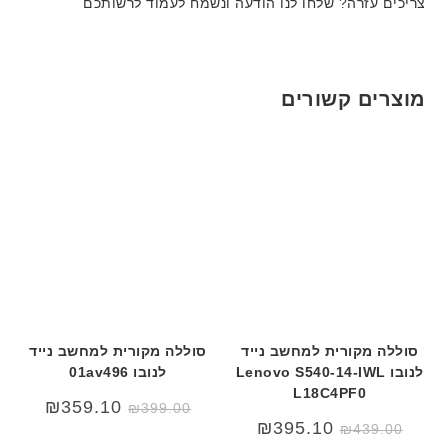
צריכים עזרה? שלחו לנו הודעה ונשמח לעמוד לרשותכם
מוצרים קשורים
סוללה מקורית למחשב נייד
סוללה מקורית למחשב נייד
לנובו Lenovo S540-14-IWL
לנובו 01av496
L18C4PF0
₪
359.10
₪
399.00
₪
395.10
₪
439.00