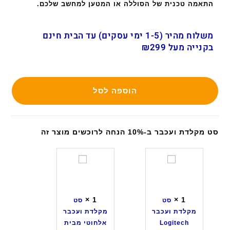
התאמה טכנית של הסוללה או המטען למחשב שלכם.
משלוח מהיר (1-5 ימי עסקים) עד הבית חינם
בקנייה מעל ₪299
הוספה לסל
סט מקלדת ועכבר ב-10% הנחה לרוכשים מוצר זה
ס
ס
ט
ט
מ
מ
ק
ק
×
1
×
1
סט
סט
ל
ל
מקלדת ועכבר
מקלדת ועכבר
ד
ד
Logitech
אלחוטי מבית
ת
ת