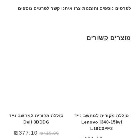
ם
ב
ב
לפרטים נוספים והזמנות צרו איתנו קשר לפרטים נוספים
W
ע
ע
K
ב
ב
8
ר
ר
9
י
י
5
מוצרים קשורים
ת
ת
ע
ם
ח
ר
י
ט
ה
ב
ע
ב
ר
סוללה מקורית למחשב נייד
סוללה מקורית למחשב נייד
י
Dell 3DDDG
Lenovo i340-15iwl
ת
L18C3PF2
המחיר
המחיר
₪
377.10
₪
419.00
המקורי
הנוכחי