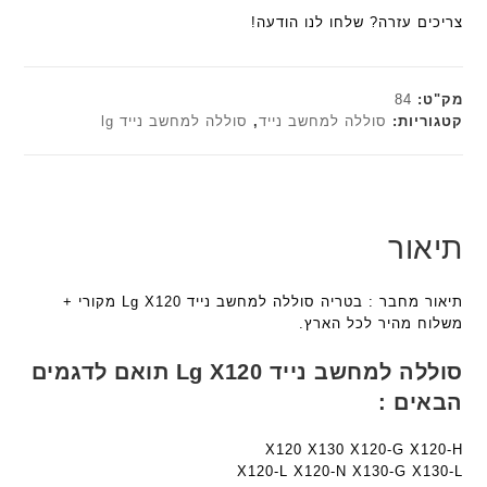
a
a
הוא:
₪179.00.
ח
צריכים עזרה? שלחו לנו הודעה!
n
n
₪161.10.
ו
t
t
ט
e
e
י
c
c
מק"ט:
84
ב
h
h
קטגוריות:
סוללה למחשב נייד
,
סוללה למחשב נייד lg
ז
ד
ד
'
ג
ג
מ
ם
ם
ב
W
W
י
K
K
תיאור
ת
8
8
F
9
9
תיאור מחבר : בטריה סוללה למחשב נייד Lg X120 מקורי +
a
5
5
משלוח מהיר לכל הארץ.
n
ע
ע
t
ם
ם
סוללה למחשב נייד Lg X120 תואם לדגמים
e
ח
ח
הבאים :
c
ר
ר
h
י
י
ד
X120 X130 X120-G X120-H
ט
ט
X120-L X120-N X130-G X130-L
ג
ה
ה