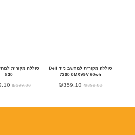
סוללה מקורית למחשב נייד Dell
830
7300 0MXV9V 60wh
המחיר
המחיר
9.10
₪
359.10
₪
399.00
₪
399.00
המקורי
הנוכחי
היה:
הוא:
99.00.
₪499.00.