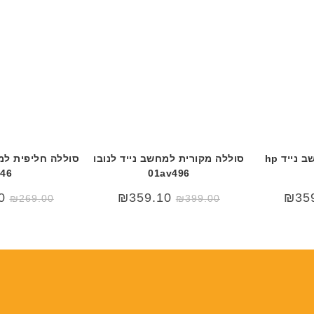
ה
ה
ב
ב
ע
ע
ב
ב
ר
ר
י
י
ת
ת
סוללה מקורית למחשב נייד hp
סוללה מקורית למחשב נייד לנובו
46
01av496
0
₪
359.10
₪
35
₪
269.00
₪
399.00
₪3