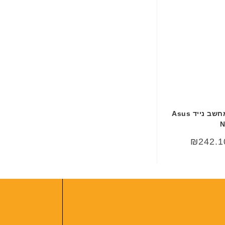
ב
ע
ב
ר
י
ת
סוללה חליפית למחשב נייד Asus
N
₪
242.1