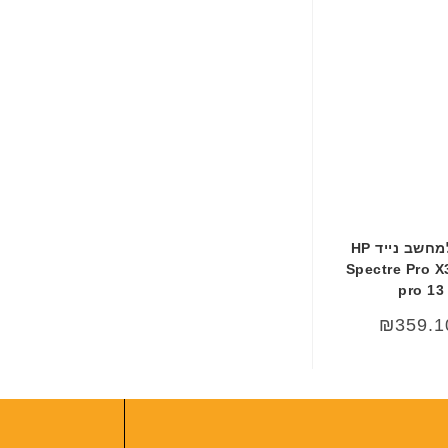
ב
ע
ב
ר
י
ת
סוללה מקורית למחשב נייד HP
Spectre Pro X
pro 13
₪
359.1