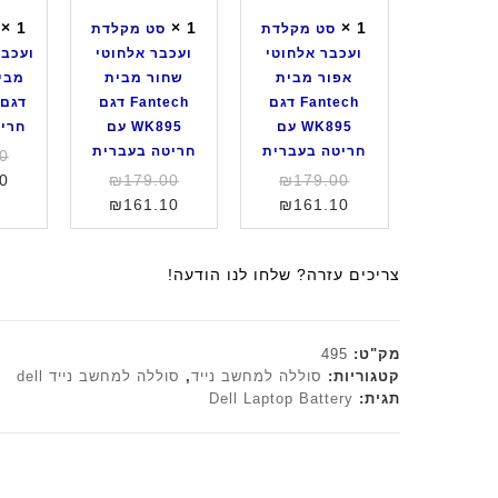
ת
ת
L
×
1
×
1
×
1
סט מקלדת
סט מקלדת
ו
ו
e
ועכבר אלחוטי
ועכבר אלחוטי
ועכבר
ע
ע
n
אפור מבית
שחור מבית
כ
כ
o
Fantech דגם
Fantech דגם
ב
ב
v
WK895 עם
WK895 עם
חרי
ר
ר
o
חריטה בעברית
חריטה בעברית
0
א
א
ד
המחיר
המחיר
0
₪
179.00
₪
179.00
ל
ל
ג
המחיר
המקורי
המחיר
המקורי
₪
161.10
₪
161.10
ח
ח
ם
היה:
הנוכחי
היה:
הנוכחי
ו
ו
K
הוא:
₪179.00.
הוא:
₪179.00.
ט
ט
N
צריכים עזרה? שלחו לנו הודעה!
₪161.10.
₪161.10.
י
י
1
א
ש
0
פ
ח
2
מק"ט:
495
ו
ו
ב
קטגוריות:
סוללה למחשב נייד
,
סוללה למחשב נייד dell
ר
ר
צ
תגית:
Dell Laptop Battery
מ
מ
ב
ב
ב
ע
י
י
ש
ת
ת
ח