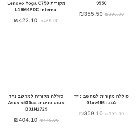
9550
מקורית Lenovo Yoga C750
L19M4PDC Internal
₪
355.50
₪
395.00
₪
422.10
₪
469.00
סוללה מקורית למחשב נייד
סוללה מקורית למחשב נייד
לנובו 01av496
אסוס פנימית Asus s530ua
B31N1729
₪
359.10
₪
399.00
המחיר
המחיר
₪
404.10
₪
449.00
המקורי
הנוכחי
היה:
הוא:
₪449.00.
₪489.00.