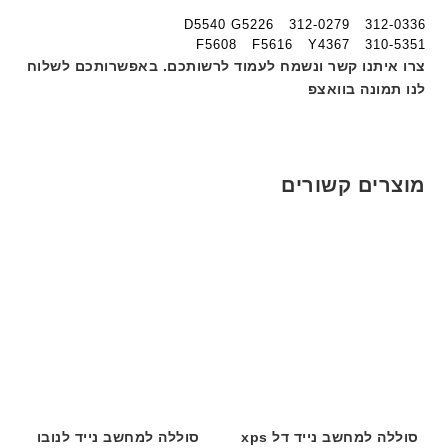
ג
ה
ה
D5540 G5226 312-0279 312-0336
ם
ב
ב
310-5351 F5608 F5616 Y4367
W
ע
ע
צרו איתנו קשר ונשמח לעמוד לרשותכם. באפשרותכם לשלוח
K
ב
ב
לנו תמונה בוואצפ
8
ר
ר
9
י
י
5
ת
ת
ע
מוצרים קשורים
ם
ח
ר
י
ט
ה
ב
ע
ב
ר
י
ת
סוללה למחשב נייד דל xps
סוללה למחשב נייד לנובו