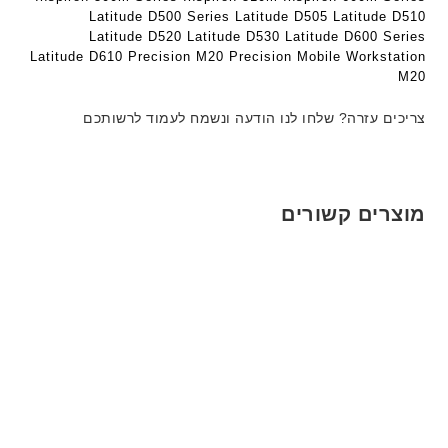
ד
ט
ט
Latitude D500 Series Latitude D505 Latitude D510
ג
ה
ה
Latitude D520 Latitude D530 Latitude D600 Series
ם
ב
ב
Latitude D610 Precision M20 Precision Mobile Workstation
W
ע
ע
M20
K
ב
ב
8
צריכים עזרה? שלחו לנו הודעה ונשמח לעמוד לרשותכם
ר
ר
9
י
י
5
ת
ת
ע
ם
מוצרים קשורים
ח
ר
י
ט
ה
ב
ע
ב
ר
י
ת