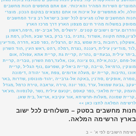
המוצרים השירות המהיר והאיכותי. אם אתם מחפשים חנות מחשבים
זולה, ולא מתפשרים על איכות אז אתם נמצאים במקום הנכון. מוצרי
חנות המחשבים שלנו מגיעים לכל ישוב בישראל רב ציוד המחשבים
מסופק במשלוח מהיר חינם מצפון הארץ דרך מרכז הארץ
והדרום.ערים וישובים קטנים. ירושלים ,תל אביב-יפו ,חיפה,ראשון
לציון,פתח תקווה ,אשדוד ,נתניה ,בני ברק ,באר שבע ,חולון ,רמת גן
,אשקלון ,רחובות ,בית שמש ,בת ים ,הרצליה ,כפר סבא ,חדרה ,מודיעין
,לוד ,מודיעין עילית ,רעננה ,נצרת ,רמלה ,רהט ,ראש העין ,הוד השרון
,ביתר עילית ,גבעתיים ,נהריה ,קריית גת ,קריית אתא ,עפולה ,אום
אל-פחם ,יבנה,אילת ,נס ציונה ,עכו ,אלעד,רמת השרון ,טבריה ,קריית
מוצקין ,כרמיאל ,טייבה ,קריית ביאליק ,שפרעם ,נוף הגליל ,קריית
אונו ,נתיבות ,קריית ים ,מעלה אדומים ,צפת ,אור יהודה ,דימונה
,טמרה ,אופקים ,סח'נין ,באקה אל-גרבייה ,יהוד-מונוסון ,שדרות ,באר
יעקב ,גבעת שמואל ,ערד ,כפר יונה ,טירה ,עראבה ,טירת כרמל ,מגדל
העמק ,קריית מלאכי ,כפר קאסם ,יקנעם עילית ,נשר ,קלנסווה ,מע'אר
,קריית שמונה ,מעלות-תרשיחא ,אור עקיבא ,אריאל ,בית שאן.
לרשימה המלאה לחצו כאן >>
חנות מחשבים בסטק – משלוחים לכל ישוב
בארץ הרשימה המלאה.
רשימת הישובים לפי א’ – ב