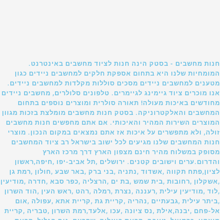
חנות מחשבים - בסטק הינה חנות לציוד מחשבים באינטרנט.
המומחיות שלנו היא בתחום אספקת חלקים למחשבים ניידים כגון
מטענים למחשבים ניידים מסכים סוללות מקלדות למחשבים ניידים.
אנו מוכרים ציוד גיימינג לגיימרים. טלפונים סלולרים, מחשבים ניידים
מחודשים באיכות מעולה! תאורה סולרית ומוצרים נוספים בתחום
המחשבים והאלקטרוניקה. בסטק חנות מחשבים מומלצת בזכות מגוון
המוצרים השירות המהיר והאיכותי. אם אתם מחפשים חנות מחשבים
זולה, ולא מתפשרים על איכות אז אתם נמצאים במקום הנכון. מוצרי
חנות המחשבים שלנו מגיעים לכל ישוב בישראל רב ציוד המחשבים
מסופק במשלוח מהיר חינם מצפון הארץ דרך מרכז הארץ
והדרום.ערים וישובים קטנים. ירושלים ,תל אביב-יפו ,חיפה,ראשון
לציון,פתח תקווה ,אשדוד ,נתניה ,בני ברק ,באר שבע ,חולון ,רמת גן
,אשקלון ,רחובות ,בית שמש ,בת ים ,הרצליה ,כפר סבא ,חדרה ,מודיעין
,לוד ,מודיעין עילית ,רעננה ,נצרת ,רמלה ,רהט ,ראש העין ,הוד השרון
,ביתר עילית ,גבעתיים ,נהריה ,קריית גת ,קריית אתא ,עפולה ,אום
אל-פחם ,יבנה,אילת ,נס ציונה ,עכו ,אלעד,רמת השרון ,טבריה ,קריית