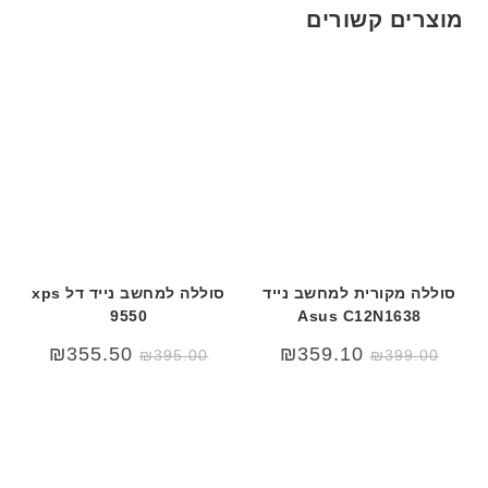
ט
מוצרים קשורים
ה
ב
ע
ב
ר
י
ת
סוללה מקורית למחשב נייד
סוללה למחשב נייד דל xps
9550
Asus C12N1638
₪
355.50
₪
359.10
₪
395.00
₪
399.00