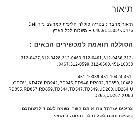
8
8
ת
F
תיאור
9
9
a
5
5
n
ע
ע
תיאור מחבר : בטריה סוללה חליפית למחשב נייד Dell
t
ם
ם
6400/E1505/KD476 + משלוח לכל הארץ
e
ח
ח
c
ר
ר
הסוללה תואמת למכשירים הבאים :
h
י
י
ד
ט
ט
312-0427,312-0428,312-0460,312-0461,312-0466,312-
ג
ה
ה
0467,312-0599,312-0600,451-10338,
ם
ב
ב
W
ע
ע
451-10339,451-10424,451-
K
10482,GD761,KD476,PD942,PD945,PD946,PR002,RD850,
ב
ב
8
RD855,RD857,RD859,TD344,TD347,TD349,UD260,UD264,U
ר
ר
9
D265,UD267,XU93
י
י
5
ת
ת
צריכים עזרה? צרו איתנו קשר ונשמח לעמוד לרשותכם.
ע
באפשרותכם לשלוח לנו תמונה בוואצפ
ם
ח
ר
י