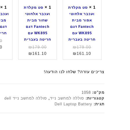
ע
ת
ת
g
ש
×
1
×
1
×
1
סט מקלדת
סט מקלדת
ו
ו
i
ח
ועכבר אלחוטי
ועכבר אלחוטי
ועכבר
ע
ע
t
ו
אפור מבית
שחור מבית
כ
כ
e
ר
Fantech דגם
Fantech דגם
ב
ב
c
WK895 עם
WK895 עם
חרי
ר
ר
h
חריטה בעברית
חריטה בעברית
0
א
א
ד
המחיר
המחיר
0
₪
179.00
₪
179.00
ל
ל
ג
המחיר
המקורי
המחיר
המקורי
₪
161.10
₪
161.10
ח
ח
ם
היה:
הנוכחי
היה:
הנוכחי
ו
ו
M
הוא:
₪179.00.
הוא:
₪179.00.
ט
ט
K
צריכים עזרה? שלחו לנו הודעה!
₪161.10.
₪161.10.
י
י
2
א
ש
4
פ
ח
0
מק"ט:
1058
ו
ו
ב
קטגוריות:
סוללה למחשב נייד
,
סוללה למחשב נייד dell
ר
ר
צ
תגית:
Dell Laptop Battery
מ
מ
ב
ב
ב
ע
י
י
ש
ת
ת
ח