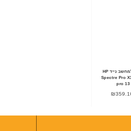
ב
ע
ב
ר
י
ת
סוללה מקורית למחשב נייד HP
Spectre Pro X
pro 13
₪
359.1