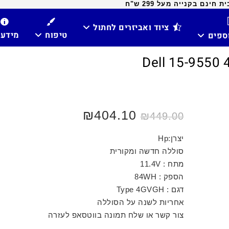
ינם בקנייה מעל 299 ש"ח
ציוד ואביזרים לחתול
טיפוח
מידע
וספים
המחיר
המחיר
404.10
₪
₪
449.00
המקורי
הנוכחי
היה:
הוא:
₪449.00.
₪599.00.
יצרן:Hp
סוללה חדשה ומקורית
מתח : 11.4V
הספק : 84WH
דגם : Type 4GVGH
אחריות לשנה על הסוללה
צור קשר או שלח תמונה בווטסאפ לעזרה