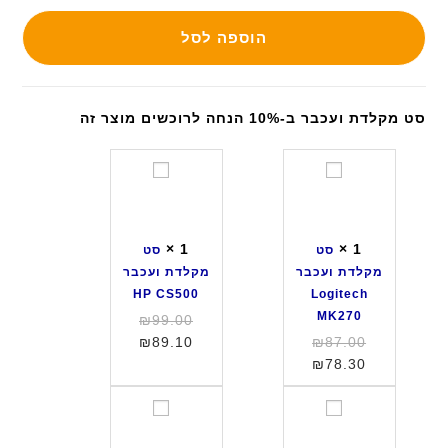
הוספה לסל
סט מקלדת ועכבר ב-10% הנחה לרוכשים מוצר זה
ס
ס
ט
ט
מ
מ
ק
ק
×
1
×
1
סט
סט
ל
ל
מקלדת ועכבר
מקלדת ועכבר
ד
ד
HP CS500
Logitech
ת
ת
MK270
המחיר
₪
99.00
ו
ו
המחיר
המחיר
המקורי
₪
89.10
₪
87.00
ע
ע
המחיר
המקורי
היה:
הנוכחי
₪
78.30
כ
כ
היה:
הנוכחי
הוא:
₪99.00.
ב
ב
הוא:
₪87.00.
₪89.10.
ס
ס
ר
ר
₪78.30.
ט
ט
H
L