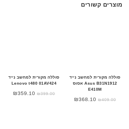
ם
מוצרים קשורים
ח
ר
י
ט
ה
ב
ע
ב
ר
י
ת
סוללה מקורית למחשב נייד
סוללה מקורית למחשב נייד
Asus B31N1912 אסוס
Lenovo t480 01AV424
E410M
₪
359.10
₪
399.00
המחיר
המחיר
₪
368.10
₪
409.00
המקורי
הנוכחי
היה:
הוא:
₪409.00.
₪450.00.