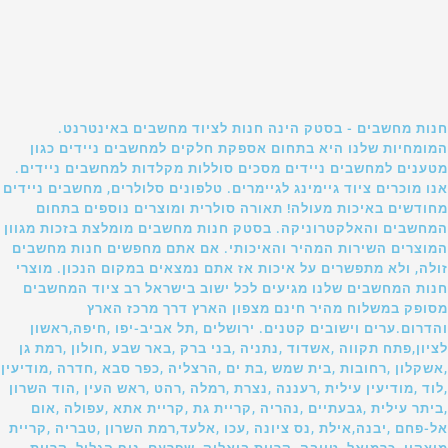
חנות מחשבים - בסטק הינה חנות לציוד מחשבים באינטרנט.
המומחיות שלנו היא בתחום אספקת חלקים למחשבים ניידים כגון
מטענים למחשבים ניידים מסכים סוללות מקלדות למחשבים ניידים.
אנו מוכרים ציוד גיימינג לגיימרים. טלפונים סלולרים, מחשבים ניידים
מחודשים באיכות מעולה! תאורה סולרית ומוצרים נוספים בתחום
המחשבים והאלקטרוניקה. בסטק חנות מחשבים מומלצת בזכות מגוון
המוצרים השירות המהיר והאיכותי. אם אתם מחפשים חנות מחשבים
זולה, ולא מתפשרים על איכות אז אתם נמצאים במקום הנכון. מוצרי
חנות המחשבים שלנו מגיעים לכל ישוב בישראל רב ציוד המחשבים
מסופק במשלוח מהיר חינם מצפון הארץ דרך מרכז הארץ
והדרום.ערים וישובים קטנים. ירושלים ,תל אביב-יפו ,חיפה,ראשון
לציון,פתח תקווה ,אשדוד ,נתניה ,בני ברק ,באר שבע ,חולון ,רמת גן
,אשקלון ,רחובות ,בית שמש ,בת ים ,הרצליה ,כפר סבא ,חדרה ,מודיעין
,לוד ,מודיעין עילית ,רעננה ,נצרת ,רמלה ,רהט ,ראש העין ,הוד השרון
,ביתר עילית ,גבעתיים ,נהריה ,קריית גת ,קריית אתא ,עפולה ,אום
אל-פחם ,יבנה,אילת ,נס ציונה ,עכו ,אלעד,רמת השרון ,טבריה ,קריית