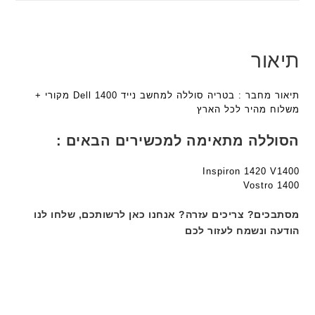
ע
מ
ם
ם
ב
ב
W
W
ר
י
K
K
י
ת
תיאור
8
8
ת
F
9
9
a
5
5
תיאור מחבר : בטריה סוללה למחשב נייד Dell 1400 מקורי +
n
ע
ע
משלוח מהיר לכל הארץ
t
ם
ם
e
ח
ח
הסוללה מתאימה למכשירים הבאים :
c
ר
ר
h
י
י
Inspiron 1420 V1400
ד
ט
ט
Vostro 1400
ג
ה
ה
ם
ב
ב
מסתבכים? צריכים עזרה? אנחנו כאן לרשותכם, שלחו לנו
W
ע
ע
הודעה ונשמח לעזור לכם
K
ב
ב
8
ר
ר
9
י
י
5
ת
ת
ע