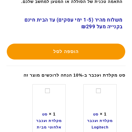
התאמה טכנית של הסוללה או המטען למחשב שלכם.
משלוח מהיר (1-5 ימי עסקים) עד הבית חינם
בקנייה מעל ₪299
הוספה לסל
סט מקלדת ועכבר ב-10% הנחה לרוכשים מוצר זה
ס
ס
ט
ט
מ
מ
ק
ק
×
1
×
1
סט
סט
ל
ל
מקלדת ועכבר
מקלדת ועכבר
ד
ד
Logitech
אלחוטי מבית
ת
ת