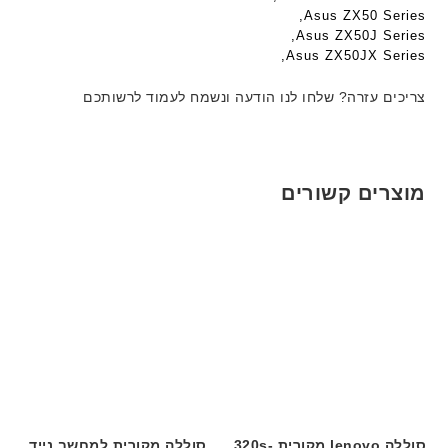
ם
ב
ב
Asus ZX50 Series,
W
ע
ע
Asus ZX50J Series,
K
Asus ZX50JX Series,
ב
ב
8
ר
ר
9
צריכים עזרה? שלחו לנו הודעה ונשמח לעמוד לרשותכם
י
י
5
ת
ת
ע
ם
ח
מוצרים קשורים
ר
י
ט
ה
ב
ע
ב
ר
י
ת
סוללה lenovo מקורית 320s-
סוללה מקורית למחשב נייד