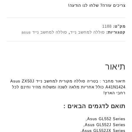
הוא:
₪179.00.
ח
צריכים עזרה? שלחו לנו הודעה!
n
n
₪161.10.
ו
t
t
ט
e
e
י
c
c
מק"ט:
1188
ב
h
h
קטגוריות:
סוללה למחשב נייד
,
סוללה למחשב נייד asus
ז
ד
ד
'
ג
ג
מ
ם
ם
ב
W
W
י
K
K
תיאור
ת
8
8
F
9
9
תיאור מחבר : בטריה סוללה מקורית למחשב נייד Asus ZX50J
a
5
5
A41N1424 כולל אחריות מלאה לשנה ומשלוח מהיר וחינם לכל
n
ע
ע
רחבי הארץ!
t
ם
ם
e
ח
ח
תואם לדגמים הבאים :
c
ר
ר
h
י
י
Asus GL552 Series,
ד
ט
ט
Asus GL552J Series,
ג
ה
ה
Asus GL552JX Series,