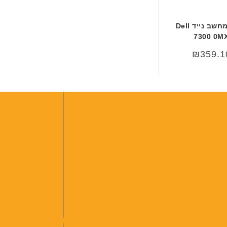
ר
י
סוללה מקורית למחשב נייד Dell
ת
7300 0M
₪
359.1