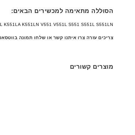
הסוללה מתאימה למכשירים הבאים:
L K551LA K551LN V551 V551L S551 S551L S551LN
צריכים עזרה צרו איתנו קשר או שלחו תמונה בווטסאפ
מוצרים קשורים