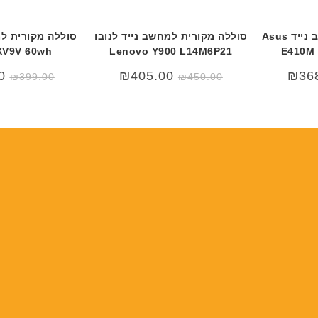
ב
ב
ר
ר
סוללה מקורית למחשב נייד Asus
סוללה מקורית למחשב נייד לנובו
י
י
XV9V 60wh
Lenovo Y900 L14M6P21
ת
ת
המחיר
המחיר
0
₪
405.00
₪
36
₪
399.00
₪
450.00
המקורי
הנוכחי
היה:
הוא:
₪450.00.
₪499.00.
₪4