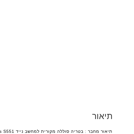
תיאור
תיאור מחבר : בטריה סוללה מקורית למחשב נייד Asus S551 + משלוח לכל הארץ