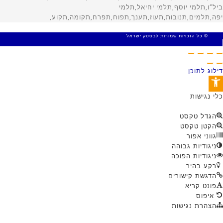
© כל הזכויות שמורות לבסטק ישראל
MADE WITH 🤍 BY SITE WEB
דילוג לתוכן
פתח סרגל נגישות
כלי נגישות
הגדל טקסט
הקטן טקסט
גווני אפור
ניגודיות גבוהה
ניגודיות הפוכה
רקע בהיר
הדגשת קישורים
פונט קריא
איפוס
הצהרת נגישות