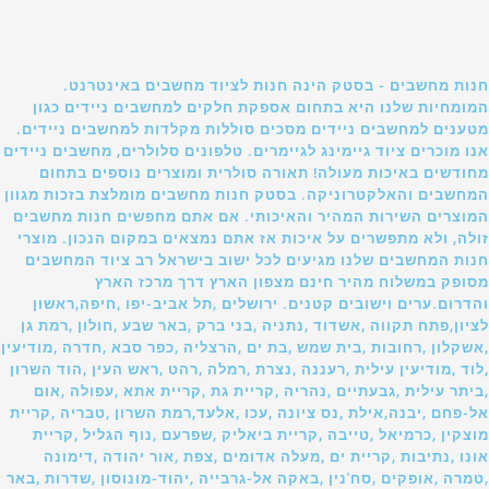
חנות מחשבים - בסטק הינה חנות לציוד מחשבים באינטרנט.
המומחיות שלנו היא בתחום אספקת חלקים למחשבים ניידים כגון
מטענים למחשבים ניידים מסכים סוללות מקלדות למחשבים ניידים.
אנו מוכרים ציוד גיימינג לגיימרים. טלפונים סלולרים, מחשבים ניידים
מחודשים באיכות מעולה! תאורה סולרית ומוצרים נוספים בתחום
המחשבים והאלקטרוניקה. בסטק חנות מחשבים מומלצת בזכות מגוון
המוצרים השירות המהיר והאיכותי. אם אתם מחפשים חנות מחשבים
זולה, ולא מתפשרים על איכות אז אתם נמצאים במקום הנכון. מוצרי
חנות המחשבים שלנו מגיעים לכל ישוב בישראל רב ציוד המחשבים
מסופק במשלוח מהיר חינם מצפון הארץ דרך מרכז הארץ
והדרום.ערים וישובים קטנים. ירושלים ,תל אביב-יפו ,חיפה,ראשון
לציון,פתח תקווה ,אשדוד ,נתניה ,בני ברק ,באר שבע ,חולון ,רמת גן
,אשקלון ,רחובות ,בית שמש ,בת ים ,הרצליה ,כפר סבא ,חדרה ,מודיעין
,לוד ,מודיעין עילית ,רעננה ,נצרת ,רמלה ,רהט ,ראש העין ,הוד השרון
,ביתר עילית ,גבעתיים ,נהריה ,קריית גת ,קריית אתא ,עפולה ,אום
אל-פחם ,יבנה,אילת ,נס ציונה ,עכו ,אלעד,רמת השרון ,טבריה ,קריית
מוצקין ,כרמיאל ,טייבה ,קריית ביאליק ,שפרעם ,נוף הגליל ,קריית
אונו ,נתיבות ,קריית ים ,מעלה אדומים ,צפת ,אור יהודה ,דימונה
,טמרה ,אופקים ,סח'נין ,באקה אל-גרבייה ,יהוד-מונוסון ,שדרות ,באר