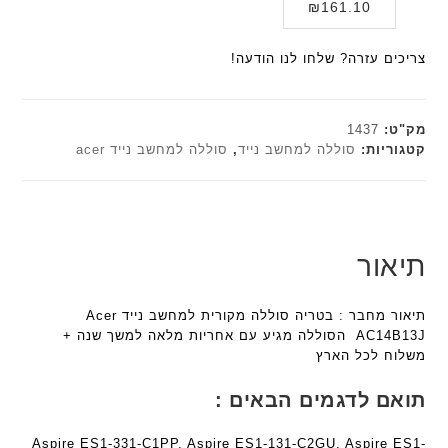
המחיר
המקורי
₪
161.10
י
א
F
F
היה:
הנוכחי
ת
ל
a
a
הוא:
₪179.00.
ח
צריכים עזרה? שלחו לנו הודעה!
n
n
₪161.10.
ו
t
t
ט
e
e
י
c
c
מק"ט:
1437
ב
h
h
קטגוריות:
סוללה למחשב נייד
,
סוללה למחשב נייד acer
ז
ד
ד
'
ג
ג
מ
ם
ם
ב
W
W
י
K
K
תיאור
ת
8
8
F
9
9
תיאור מחבר : בטריה סוללה מקורית למחשב נייד Acer
a
5
5
AC14B13J הסוללה מגיע עם אחריות מלאה למשך שנה +
n
ע
ע
משלוח לכל הארץ
t
ם
ם
e
ח
ח
תואם לדגמים הבאים :
c
ר
ר
h
י
י
Aspire ES1-331-C1PP, Aspire ES1-131-C2GU, Aspire ES1-