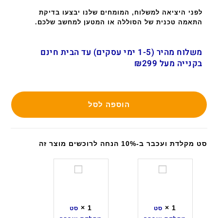
לפני היציאה למשלוח, המומחים שלנו יבצעו בדיקת
התאמה טכנית של הסוללה או המטען למחשב שלכם.
משלוח מהיר (1-5 ימי עסקים) עד הבית חינם
בקנייה מעל ₪299
הוספה לסל
סט מקלדת ועכבר ב-10% הנחה לרוכשים מוצר זה
ס
ס
ט
ט
מ
מ
ק
ק
×
1
×
1
סט
סט
ל
ל