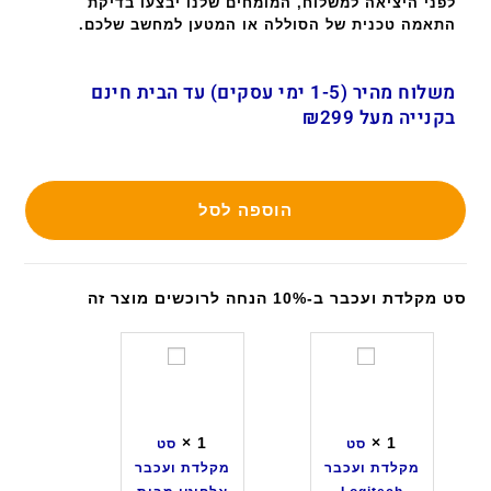
לפני היציאה למשלוח, המומחים שלנו יבצעו בדיקת
התאמה טכנית של הסוללה או המטען למחשב שלכם.
משלוח מהיר (1-5 ימי עסקים) עד הבית חינם
בקנייה מעל ₪299
הוספה לסל
סט מקלדת ועכבר ב-10% הנחה לרוכשים מוצר זה
ס
ס
ט
ט
מ
מ
ק
ק
×
1
×
1
סט
סט
ל
ל
מקלדת ועכבר
מקלדת ועכבר
ד
ד