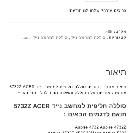
היה:
הנוכחי
ת
ל
a
a
הוא:
₪179.00.
ח
צריכים עזרה? שלחו לנו הודעה!
n
n
₪161.10.
ו
t
t
ט
e
e
י
c
c
מק"ט:
565
ב
h
h
קטגוריות:
סוללה למחשב נייד
,
סוללה למחשב נייד acer
ז
ד
ד
'
ג
ג
מ
ם
ם
ב
W
W
י
K
K
תיאור
ת
8
8
F
9
9
תיאור מחבר : בטריה סוללה חליפית למחשב נייד 5732Z ACER
a
5
5
עם שנה אחריות על הסוללה ומשלוח מהיר לכל רחבי הארץ.
n
ע
ע
t
ם
ם
סוללה חליפית למחשב נייד 5732Z ACER
e
ח
ח
תואם לדגמים הבאים :
c
ר
ר
h
י
י
ד
Aspire 4732 Aspire 4732Z
ט
ט