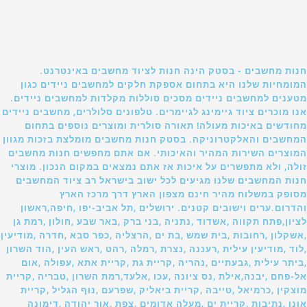
חנות מחשבים - בסטק הינה חנות לציוד מחשבים באינטרנט.
המומחיות שלנו היא בתחום אספקת חלקים למחשבים ניידים כגון
מטענים למחשבים ניידים מסכים סוללות מקלדות למחשבים ניידים.
אנו מוכרים ציוד גיימינג לגיימרים. טלפונים סלולרים, מחשבים ניידים
מחודשים באיכות מעולה! תאורה סולרית ומוצרים נוספים בתחום
המחשבים והאלקטרוניקה. בסטק חנות מחשבים מומלצת בזכות מגוון
המוצרים השירות המהיר והאיכותי. אם אתם מחפשים חנות מחשבים
זולה, ולא מתפשרים על איכות אז אתם נמצאים במקום הנכון. מוצרי
חנות המחשבים שלנו מגיעים לכל ישוב בישראל רב ציוד המחשבים
מסופק במשלוח מהיר חינם מצפון הארץ דרך מרכז הארץ
והדרום.ערים וישובים קטנים. ירושלים ,תל אביב-יפו ,חיפה,ראשון
לציון,פתח תקווה ,אשדוד ,נתניה ,בני ברק ,באר שבע ,חולון ,רמת גן
,אשקלון ,רחובות ,בית שמש ,בת ים ,הרצליה ,כפר סבא ,חדרה ,מודיעין
,לוד ,מודיעין עילית ,רעננה ,נצרת ,רמלה ,רהט ,ראש העין ,הוד השרון
,ביתר עילית ,גבעתיים ,נהריה ,קריית גת ,קריית אתא ,עפולה ,אום
אל-פחם ,יבנה,אילת ,נס ציונה ,עכו ,אלעד,רמת השרון ,טבריה ,קריית
מוצקין ,כרמיאל ,טייבה ,קריית ביאליק ,שפרעם ,נוף הגליל ,קריית
אונו ,נתיבות ,קריית ים ,מעלה אדומים ,צפת ,אור יהודה ,דימונה