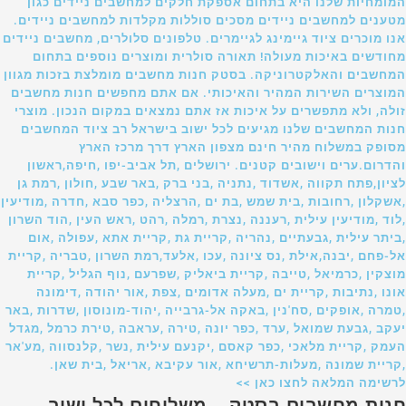
המומחיות שלנו היא בתחום אספקת חלקים למחשבים ניידים כגון
מטענים למחשבים ניידים מסכים סוללות מקלדות למחשבים ניידים.
אנו מוכרים ציוד גיימינג לגיימרים. טלפונים סלולרים, מחשבים ניידים
מחודשים באיכות מעולה! תאורה סולרית ומוצרים נוספים בתחום
המחשבים והאלקטרוניקה. בסטק חנות מחשבים מומלצת בזכות מגוון
המוצרים השירות המהיר והאיכותי. אם אתם מחפשים חנות מחשבים
זולה, ולא מתפשרים על איכות אז אתם נמצאים במקום הנכון. מוצרי
חנות המחשבים שלנו מגיעים לכל ישוב בישראל רב ציוד המחשבים
מסופק במשלוח מהיר חינם מצפון הארץ דרך מרכז הארץ
והדרום.ערים וישובים קטנים. ירושלים ,תל אביב-יפו ,חיפה,ראשון
לציון,פתח תקווה ,אשדוד ,נתניה ,בני ברק ,באר שבע ,חולון ,רמת גן
,אשקלון ,רחובות ,בית שמש ,בת ים ,הרצליה ,כפר סבא ,חדרה ,מודיעין
,לוד ,מודיעין עילית ,רעננה ,נצרת ,רמלה ,רהט ,ראש העין ,הוד השרון
,ביתר עילית ,גבעתיים ,נהריה ,קריית גת ,קריית אתא ,עפולה ,אום
אל-פחם ,יבנה,אילת ,נס ציונה ,עכו ,אלעד,רמת השרון ,טבריה ,קריית
מוצקין ,כרמיאל ,טייבה ,קריית ביאליק ,שפרעם ,נוף הגליל ,קריית
אונו ,נתיבות ,קריית ים ,מעלה אדומים ,צפת ,אור יהודה ,דימונה
,טמרה ,אופקים ,סח'נין ,באקה אל-גרבייה ,יהוד-מונוסון ,שדרות ,באר
יעקב ,גבעת שמואל ,ערד ,כפר יונה ,טירה ,עראבה ,טירת כרמל ,מגדל
העמק ,קריית מלאכי ,כפר קאסם ,יקנעם עילית ,נשר ,קלנסווה ,מע'אר
,קריית שמונה ,מעלות-תרשיחא ,אור עקיבא ,אריאל ,בית שאן.
לרשימה המלאה לחצו כאן >>
חנות מחשבים בסטק – משלוחים לכל ישוב