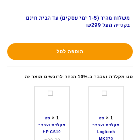
משלוח מהיר (1-5 ימי עסקים) עד הבית חינם
בקנייה מעל ₪299
הוספה לסל
סט מקלדת ועכבר ב-10% הנחה לרוכשים מוצר זה
ס
ס
ט
ט
מ
מ
ק
ק
×
1
×
1
סט
סט
ל
ל
מקלדת ועכבר
מקלדת ועכבר
ד
ד
HP CS10
Logitech
ת
ת
MK270
המחיר
₪
99.00