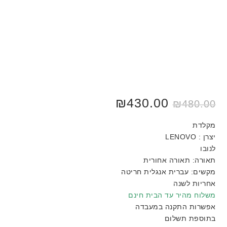
המחיר
430.00
₪
המחיר
₪
480.00
המקורי
הנוכחי
היה:
הוא:
₪430.00.
₪480.00.
מקלדת
יצרן : LENOVO
לנובו
תאורה: תאורה אחורית
מקשים: עברית אנגלית חריטה
אחריות לשנה
משלוח מהיר עד הבית חינם
אפשרות התקנה במעבדה
בתוספת תשלום