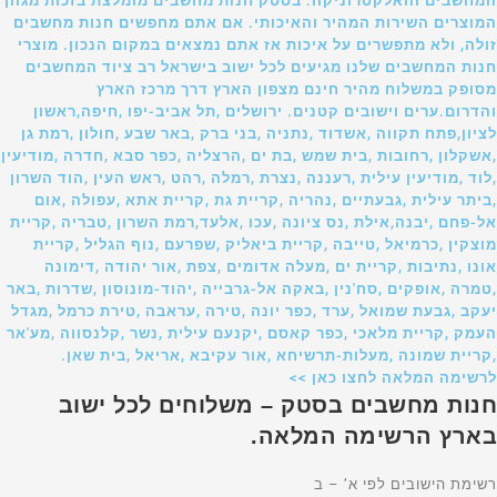
המחשבים והאלקטרוניקה. בסטק חנות מחשבים מומלצת בזכות מגוון
המוצרים השירות המהיר והאיכותי. אם אתם מחפשים חנות מחשבים
זולה, ולא מתפשרים על איכות אז אתם נמצאים במקום הנכון. מוצרי
חנות המחשבים שלנו מגיעים לכל ישוב בישראל רב ציוד המחשבים
מסופק במשלוח מהיר חינם מצפון הארץ דרך מרכז הארץ
והדרום.ערים וישובים קטנים. ירושלים ,תל אביב-יפו ,חיפה,ראשון
לציון,פתח תקווה ,אשדוד ,נתניה ,בני ברק ,באר שבע ,חולון ,רמת גן
,אשקלון ,רחובות ,בית שמש ,בת ים ,הרצליה ,כפר סבא ,חדרה ,מודיעין
,לוד ,מודיעין עילית ,רעננה ,נצרת ,רמלה ,רהט ,ראש העין ,הוד השרון
,ביתר עילית ,גבעתיים ,נהריה ,קריית גת ,קריית אתא ,עפולה ,אום
אל-פחם ,יבנה,אילת ,נס ציונה ,עכו ,אלעד,רמת השרון ,טבריה ,קריית
מוצקין ,כרמיאל ,טייבה ,קריית ביאליק ,שפרעם ,נוף הגליל ,קריית
אונו ,נתיבות ,קריית ים ,מעלה אדומים ,צפת ,אור יהודה ,דימונה
,טמרה ,אופקים ,סח'נין ,באקה אל-גרבייה ,יהוד-מונוסון ,שדרות ,באר
יעקב ,גבעת שמואל ,ערד ,כפר יונה ,טירה ,עראבה ,טירת כרמל ,מגדל
העמק ,קריית מלאכי ,כפר קאסם ,יקנעם עילית ,נשר ,קלנסווה ,מע'אר
,קריית שמונה ,מעלות-תרשיחא ,אור עקיבא ,אריאל ,בית שאן.
לרשימה המלאה לחצו כאן >>
חנות מחשבים בסטק – משלוחים לכל ישוב
בארץ הרשימה המלאה.
רשימת הישובים לפי א’ – ב