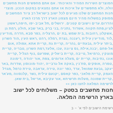
המוצרים השירות המהיר והאיכותי. אם אתם מחפשים חנות מחשבים
זולה, ולא מתפשרים על איכות אז אתם נמצאים במקום הנכון. מוצרי
חנות המחשבים שלנו מגיעים לכל ישוב בישראל רב ציוד המחשבים
מסופק במשלוח מהיר חינם מצפון הארץ דרך מרכז הארץ
והדרום.ערים וישובים קטנים. ירושלים ,תל אביב-יפו ,חיפה,ראשון
לציון,פתח תקווה ,אשדוד ,נתניה ,בני ברק ,באר שבע ,חולון ,רמת גן
,אשקלון ,רחובות ,בית שמש ,בת ים ,הרצליה ,כפר סבא ,חדרה ,מודיעין
,לוד ,מודיעין עילית ,רעננה ,נצרת ,רמלה ,רהט ,ראש העין ,הוד השרון
,ביתר עילית ,גבעתיים ,נהריה ,קריית גת ,קריית אתא ,עפולה ,אום
אל-פחם ,יבנה,אילת ,נס ציונה ,עכו ,אלעד,רמת השרון ,טבריה ,קריית
מוצקין ,כרמיאל ,טייבה ,קריית ביאליק ,שפרעם ,נוף הגליל ,קריית
אונו ,נתיבות ,קריית ים ,מעלה אדומים ,צפת ,אור יהודה ,דימונה
,טמרה ,אופקים ,סח'נין ,באקה אל-גרבייה ,יהוד-מונוסון ,שדרות ,באר
יעקב ,גבעת שמואל ,ערד ,כפר יונה ,טירה ,עראבה ,טירת כרמל ,מגדל
העמק ,קריית מלאכי ,כפר קאסם ,יקנעם עילית ,נשר ,קלנסווה ,מע'אר
,קריית שמונה ,מעלות-תרשיחא ,אור עקיבא ,אריאל ,בית שאן.
לרשימה המלאה לחצו כאן >>
חנות מחשבים בסטק – משלוחים לכל ישוב
בארץ הרשימה המלאה.
רשימת הישובים לפי א’ – ב