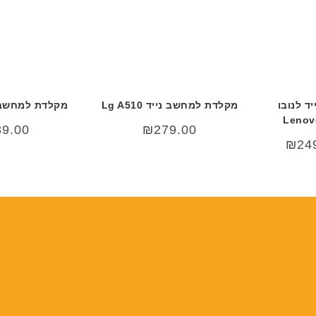
ד לנובו
מקלדת למחשב נייד Lg A510
מקלדת למחשב נייד 
Lenov
39.00
₪
279.00
ר
המחיר
₪
24
י
הנוכחי
הוא:
₪249.00.
₪29