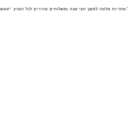
חבר : מקלדת למחשב נייד Samsung 530U כולל אחריות מלאה למשך חצי שנה ומשלוחים מהירים לכל הארץ