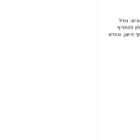
ים: גודל
 מומלץ להחליף
הישן, ונוודא