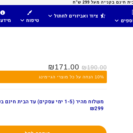
ינם בקנייה מעל 299 ש"ח
ציוד ואביזרים לחתול
טיפוח
מידע
וספים
המחיר
המחיר
171.00
₪
₪
190.00
המקורי
הנוכחי
היה:
הוא:
10% הנחה על כל מוצרי הגיימינג
₪190.00.
₪250.00.
משלוח מהיר (1-5 ימי עסקים) עד הבית חינ
₪299