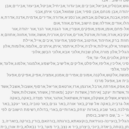
שם הישוב : אבו גוש,אבטליון,אביאל,אביבים,אביגדור,אביחיל,אביטל,אביעזר,אבירים,אבן יהודה,אבן מנחם,אבן ספיר,אבן שמואל,אבני איתן,אבני חפץ,אבנת,אבשלום,אבתאן,אג’נסניא,אדורה,אדירים,אדמית,אדנה,אדרת,אהלו,אודים,אודלה,שם הישוב,אודם,אוהד,אום אל-פחם,אומן,אומץ,אופקים,אוצרין,אור הגנוז,אור הנר,אור יהודה,אור עקיבא,אורה,אורות,אורטל,אורים,אורנים,אורנית,אושה,אזור,אחווה,אחוזם,אחוזת ברק,אחיהוד,אחיטוב,אחיסמך,אחיעזר,איבים,אייל,איילת השחר,אילון,אילות,אילניה,אילת,איתמר,איתן,איתנים,,אלומה,אלומות,אלון הגליל,אלון מורה,אלון שבות,אלוני אבא,אלוני הבשן,אלוני יצחק,אלונים,אלי-עד,אלי סיני,אליכין,אליפז,אליפלט,אליקים,אלישיב,אלישמע,אלמגור,אלמוג,אלעד,אלעזר,אלפי מנשה,אלקוש,אלקנה,אמונים,אמירים,אמנון,אמציה,אפיק,אפיקים,אפעל בית אב,אפעל מרכז ס,אפק,אפרתה,ארבל,ארגמן,ארז,ארטאס,אריאל,ארסוף,אשבול,אשבל,אשדוד,אשדות יעקב )איחוד(,אשדות יעקב )מאוחד(,אשחר,אשכולות,אשל הנשיא,אשלים,אשקלון,אשרת,אשתאול,אתגר,אתר מצדה,באקה,באקה אל-גרביה,באקה אל שרק,באר אורה,באר גנים,באר טוביה,באר יעקב,באר מילכה,באר שבע,בארות יצחק,בארותיים,בארי,בדולח,רשימת הישובים לפי א’ – ב’,שם הישוב,בוסתן הגליל,בועיינה-נוגידאת,בוקעאתא,בורגתה,בורהאם,בורין,בורקה,בזאריה,בחן,בטחה,ביאדה,ביוכי,ביצרון,ביר א נצב,ביר מער,ביר נבאלא,בית אורן,בית איבא,בית אכסא,בית אל,שם הישוב,בית אל ב,בית אללו,בית אלעזרי,בית אלפא,בית אמין,בית אריה,בית ברל,,בית גוברין,בית גמליאל,בית גן,בית דגן,בית הגדי,בית הלוי,בית הלל,בית העמק,בית הערבה,בית השיטה,בית זית,בית זרע,בית חורון,בית חירות,בית חלקיה,בית חנן,בית חנניה,בית חשמונאי,בית יהושע,בית יוסף,בית ינאי,בית יצחק-שער חפר,בית לחם הגלילית,בית ליד,שם הישוב,בית מאיר,,בית נחמיה,בית ניר,בית נקופה,בית סירא,בית עובד,בית עוזיאל,בית עזרא,בית עריף,בית צבי,בית קמה,בית קשת,בית רבן,בית רימון,בית שאן,בית שמש,בית שערים,בית שקמה,ביתין,ביתן אהרן,ביתר עילית,בכורה,בלפוריה,בן זכאי,בן עמי,בן שמן )כפר נוער(,שם הישוב,בן שמן )מושב(,בני ברק,בני דקלים,בני דרום,בני דרור,בני יהודה,בני נעים,בני נצרים,בני עטרות,בני עי”ש,בני עצמון,בני ציון,בני ראם,בניה,בנימינה-גבעת עדה,בסמ”ה,בסמת טבעון,בענה,בצרה,בצת,בקוע,בקעות,בר גיורא,בר יוחאי,ברוקין,ברור חיל,ברוש,ברכה,ברכיה,ברעם,ברק,ברקא,ברקאי,ברקין,ברקן,ברקת,בת הדר,בת חן,בת חפר,בת חצור,בת ים,רשימת הישובים לפי א’ – ב’,שם הישוב,בת עין,בת שלמה, תימן,גאולים,גבולות,גבים,גבע,גבע בנימין,גבע כרמל,גבעולים,גבעון החדשה,גבעות בר,שם הישוב,גבעת אבני,גבעת אלה,גבעת ברנר,גבעת השלושה,גבעת זאב,גבעת ח”ן,גבעת חיים )איחוד(,גבעת חיים )מאוחד(,גבעת יואב,גבעת יערים,גבעת ישעיהו,גבעת כ”ח,גבעת ניל”י,גבעת עדה,גבעת עוז,גבעת שמואל,גבעת שמש,גבעת שפירא,גבעתי,גבעתיים,גברעם,גבת,גדות,גדיד,גדיש,גדעונה,גדרה,גולס,גונן,גורן,גורנות הגליל,גזית,גזר,גיאה,גיבתון,גיזו,גילון,גילת,גינוסר,גיניגר,גינתון,גיתה,גיתית,גלאון,שם הישוב,גלגוליה,גלגל,גליל ים,גלעד )אבן יצחק(,גמזו,גן אור,גן הדרום,גן השומרון,גן חיים,גן יאשיה,גן יבנה,גן נר,גן שורק,גן שלמה,גן שמואל,גנאביב )שבט(,גנות,גנות הדר,גני הדר,גני טל,גני טל *,גני יהודה,גני יוחנן,גני מודיעין,גני עם,גני תקווה,גנים,גסר א-זרקא,געש,געתון,גפן,גוש חלב(,גשור,גשר,גשר הזיו,גת,גת )קיבוץ(,גת בגליל,גת רימון,דאלית אל-כרמל,דבורה,שם הישוב,דבוריה,דבירה,דברת,דגניה א,דגניה ב,דוגית,דולב,דורות,דימונה,רשימת הישובים לפי א’ – ב’,שםהישוב,דישון,דליה,דלתון,דן,דנאבה,דפנה,דקל, האון,הבונים,הגושרים,הדר עם,הוד השרון,הודיה,הודיות,הושעיה,הזורע,הזורעים,החותרים,היוגב,הילה,המעפיל,הסוללים,העוגן,הר אדר,הר גילה,הר עמשא,הראל,הרדוף,הרצליה,הררית, ורד יריחו,,זיקים,זיתן,זכרון יעקב,זכריה,זלפה,זמר,זמרת,זנוח,זרועה,זרזיר,זרחיה,חבצלת השרון,חבר,חברון,חגה,חגור,חגי,חגילה,חגלה,חד-נס,,חדרה,חולדה,חולון,חולית,חולתה,חומש,חוסן,חופית,חוקוק,חורפיש,חורשים,חות שלם,חזון,חיבת ציון,חיננית,חיפה,חירות,חלוץ,חלחול,חלמיש,שם הישוב,חלף,חלץ,חלת אל פולה,חמד,חמדיה,חמדת,חמרה,חניאל,חניתה,חנתון,חסכה,חספין,חפץ חיים,חפצי-בה,חצב,חצבה,חצור-אשדוד,חצור הגלילית,חצר בארותיים,חצרות חולדה,חצרות חפר,חצרות יסף,חצרות כ”ח,חצרים,חרוצים,חריש -קציר,חרמש,חרסה,חרשים,חשמונאים,טבעון,טבריה,טובא-זנגריה,טייבה )בעמק(,טירה,טירת יהודה,טירת כרמל,טירת צבי,טל-אל,טל שחר,טלוזה,טללים,טלמון,טמון,טמרה,טמרה )יזרעאל(,טנא,טפחות,יאנוח,יאנוח-גת,יבול,יבנאל,יבנה,יברוד,יגור,יגל,יד בנימין,יד השמונה,יד חנה,יד מרדכי,יד נתן,יד רמב”ם,ידידה,יהוד-מונוסון,יהל,יובל,יובלים,יודפת,יונתן,יושיביה,יזרעאל,יזרעם,יחיעם,יטבתה,ייט”ב,יכיני,ינון,יסוד המעלה,יסודות,יסעור,יעד,יעל,יעף,יערה,יפית,יפעת,יפתח,יצהר,יציץ,יקום,יקיר,שם הישוב,יקנעם )מושבה(,יקנעם עילית,יראון,ירדנה,ירוחם,ירושלים,ירחיב,ירכא,ירקונה,ישע,ישעי,ישרש,יתד,יתיר,כברי,כדורי,כדים,כדיתה,כובר,כוכב השחר,כוכב יאיר,כוכב יעקב,כוכב מיכאל,כור,כורזים,כיסופים,כישור,כליל,כלנית,כמהין,כמון,כנות,כנף,כנרת )מושבה(,כנרת )קבוצה(,כסיפה,כסלון,רשימת הישובים לפי א’ – ב’,שם הישוב,,כפיר,כפר אביב,כפר אדומים,כפר אוריה,כפר אזר,כפר אחים,כפר ביאליק,כפר ביל”ו,כפר בלום,כפר בן נון,כפר ברוך,כפר גדעון,כפר גלים,כפר גליקסון,כפר גלעדי,כפר דניאל,כפר דרום,כפר האורנים,כפר החורש,כפר המכבי,כפר הנגיד,כפר הנוער הדתי,כפר הנשיא,כפר הס,כפר הרא”ה,כפר הרי”ף,כפר ויתקין,כפר ורבורג,כפר ורדים,כפר זוהרים,כפר זיתים,כפר חב”ד,כפר חושן,כפר חיטים,שם הישוב,כפר חיים,כפר חנניה,כפר חסידים א,כפר חסידים ב,כפר חרוב,כפר טרומן,כפר יאסיף,כפר ידידיה,כפר יהושע,כפר יונה,כפר יחזקאל,כפר יעבץ,כפר כנא,כפר מונש,כפר מימון,כפר מל”ל,כפר מנדא,כפר מנחם,כפר מסריק,כפר מצר,כפר מרדכי,כפר נטר,כפר נעמה,כפר סאלד,כפר סבא,כפר סילבר,כפר סירקין,כפר עזה,כפר עין,כפר עציון,כפר פינס,כפר צור,כפר קאסם,כפר קדום,כפר קוד,כפר קיש,כפר קליל,כפר קרע,שם הישוב,כפר ראש הנקרה,כפר רוזנואלד )זרעית(,כפר רופין,כפר רות,כפר שמאי,כפר שמואל,כפר שמריהו,כפר תבור,כפר תפוח,כרזה,כרי דשא,כרכום,כרם בן זמרה,כרם בן שמן,כרם יבנה )ישיבה(,כרם מהר”ל,כרם שלום,כרמי יוסף,כרמי צור,כרמיאל,כרמיה,כרמים,כרמל,לבון,לביא,לבן,לבנים,להב,להבות הבשן,להבות חביבה,להבים,לוד,לוזית,לוחמי הגיטאות,לוטם,לוטן,לימן,לכיש,לפיד,לפידות,שם הישוב,לקיה,מאור,מאיר שפיה,מבוא ביתר,מבוא דותן,מבוא חורון,מבוא חמה,מבוא מודיעים,מבואות ים,מבועים,מבטחים,מבקיעים,מבשרת ציון,,מגדים,מגדל,מגדל העמק,מגדל עוז,מגדל שמס,מגדלים,מגידו,מגל,מגן,מגן שאול,מגשימים,מדרך עוז,מדרשת בן גוריון,מדרשת רופין,מודיעין-מכבים-רעות,מודיעין עילית,מולדה,מולדת,מוצא עילית,מוצא תחתית,מוצמוץ,רשימת הישובים לפי א’ – ב’,שם הישוב,מורג,מורן,מורשת,מושב אליאב,מזור,מזכרת בתיה,מזרע,מזרעה,מחולה,מחנה גבעת ח,מחנה הילה,מחנה טלי,מחנה יבור,מחנה יהודית,מחנה יוכבד,מחנה יפה,מחנה יתיר,מחנה מרים,מחנה עדי,מחנה תל נוף,מחניים,מחסיה,מחשיב,מטולה,מטע,מי עמי,מיטב,מייסר,מיצר,מירב,מירון,מישר,מיתלה,מיתלון,מיתר,מכבים,מכורה,שם הישוב,מכחול,מכמורת,מכמנים,מלכיה,מלכישוע,מנוחה,מנוף,מנות,מנחמיה,מנרה,מנשית זבדה,מסד,מסדה,מסחה,מסילות,מסילת ציון,מסלול,מסליה,מסעדה, מעברות,מעגלים,מעגן,מעגן מיכאל,מעוז חיים,מעון,מעונה,מעוף,מעין ברוך,מעין צבי,מעלה אדומים,מעלה אפרים,מעלה גלבוע,מעלה גמלא,מעלה החמישה,מעלה לבונה,מעלה מכמש,מעלה עירון,מעלה עמוס,שם הישוב,מעלה שומרון,מעלות-תרשיחא,מענית,מעש,מפלסים,מצדות יהודה,מצובה,מצליח,מצפה,מצפה אבי”ב,מצפה אילן,מצפה יריחו,מצפה נטופה,מצפה רמון,מצפה שלם,מצפק,מצר,מקווה ישראל,מרגליות,מרדה,מרום גולן,מרחב עם,מרחביה )מושב(,מרחביה )קיבוץ(,מרכה,מרכז שפירא,משאבי שדה,משגב דב,משגב עם,משהד,משואה,משואות יצחק,משכיות,משמר איילון,משמר דוד,משמר הירדן,שם הישוב,משמר הנגב,משמר העמק,משמר השבעה,משמר השרון,משמרות,משמרת,משען,מתן,מתת,מתתיהו,נאות גולן,נאות הכיכר,נאות מרדכי,נאות סמדרנבטים,נביעות,נגבה,נגוהות,נגילה,נהורה,נהלל,נהריה,נוב,נוגה,נוה,נוה אפרים,נוה דקלים,נווה אבות,נווה אור,נווה אטי”ב,נווה אילן,נווה איתן,נווה דניאל,נווה זוהר,נווה זיו,נווה חריף,נווה ים,רשימת הישובים לפי א’ – ב’,שם הישוב,נווה ימין,נווה ירק,נווה מבטח,נווה מיכאל,נווה שלום,נועם,נוף איילון,נופים,נופית,נופך,נוקדים,נורדיה,נורית,נחושה,נחל אדורה,נחל אלישע,נחל אמתי,נחל בתרונות,נחל גבעות,נחל גנת,נחל יעלון,נחל מול נבו,נחל מרוה,נחל נחושתן,נחל נמרוד,נחל נצרים,נחל עוז,נחל עירית,נחל צורף,נחל צרי,נחל שיאון,נחל,נחלה,נחליאל,נחלים,נחלת יהודה,שם הישוב,נחם,נחף,נחשולים,נחשון,נחשונים,נטועה,נטור,נטעים,נטף,ניין,ניל”י,ניסנית,ניצן,ניצן ב,ניצנה )קהילת חינוך(,ניצני סיני,ניצני עוז,ניצנים,ניר אליהו,ניר בנים,ניר גלים,ניר דוד )תל עמל(,ניר ח”ן,ניר יפה,ניר יצחק,ניר ישראל,ניר משה,ניר עוז,ניר עם,ניר עציון,ניר עקיבא,ניר צבי,נירים,נירית,נירן,נמל תעופה בן גוריון,נס הרים,נס עמים,נס ציונה,נעורים,נעלה,נעמ”ה,נען,,שם הישוב,נצר חזני,נצר חזני *,נצר סרני,נצרת,נצרת עילית,נשר,נתיב הגדוד,נתיב הל”ה,נתיב העשרה,נתיב השיירה,נתיבות,נתניה,סבסטיה,סגולה,סדום,סולם,סוסיה,סחנין,סלעית,סלפית,סמר,שם הישוב,סעד,סער,ספיר,סתריה,עדי,עדנים,עולש,עומר,עופר,עופרה,עופרים,עוצם,עזריאל,עזריה,עזריקם,רשימת הישובים לפי א’ – ב’,שם הישוב,עטרת,עידן,עיזריה,עיילבון,עיינות,עילוט,עין גב,עין גדי,עין דור,עין הבשור,עין הוד,עין החורש,עין המפרץ,עין הנצי”ב,עין העמק,עין השופט,עין השלושה,עין ורד,עין זיוון,עין חוד,עין חצבה,עין חרוד )איחוד(,עין חרוד )מאוחד(,עין יהב,עין יעקב,עין כרם-בי”ס חקלאי,עין כרמל,עין מאהל,עין נקובא,עין עירון,שם הישוב,עין צורים,עין שמר,עין שריד,עין תמר,עינת,עיר אובות,עכו,עלומים,עלי,עלי זהב,עלמה,עלמון,עמוקה,עמור,עמוריה,עמינדב,עמיעד,עמיעוז,עמיקם,עמיר,עמנואל,עמק חפר,עספיא,עפולה,עץ אפרים,עצמון שגב,עקבת גבר,שם הישוב,עראבה, נעים,ערד,ערוגות,ערערה,ערערה-בנגב,עשרת,עתלית,עתניאל,פארן,פאת שדה,פדואל,פדויים,פדיה,פוריה – כפר עבודה,פוריה – נווה עובד,פוריה עילית,פוריידיס,פורת,פטיש,פלך,פלמחים,פני חבר,פסגות,פסוטה,פעמי תש”ז,פצאל,פקועה,פקיעין )(,שם הישוב,פקיעין חדשה,פרדס חנה-כרכור,פרדסיה,פרוד,פרוש בית דג,פרזון,פרחה,פרי גן,פתח תקווה,פתחיה,צאלים,צביה,צובה,צוחר,צופיה,צופים,צופית,צופר,צוקי ים,צוקים,צור הדסה,צור יגאל,צור יצחק,צור משה,צור נתן,צוריאל,צוריף,צורית,צורן,צידא,ציפורי,ציר,צלפון,צפריה,צפרירים,צפת,צרה,צרופה,רשימת הישובים לפי א’ – ב’,שם הישוב,צרעה, עמיר,קדומים,קדימה-צורן,קדמה,קדמת צבי,קדר,קדרון,קדרים,קוממיות,קוצין,קורנית,קטורה,קטיף,קיסריה,קלחים,קליה,קלע,קפין,קציר,קצרין,קריות,קרית אונו,שם הישוב,קרית ארבע,קרית אתא,קרית ביאליק,קרית גת,קרית חיים,קרית טבעון,קרית ים,קרית יערים,קרית יערים)מוסד(,קרית מוצקין,קרית מלאכי,קרית נטפים,קרית ענבים,קרית עקרון,קרית שלמה,קרית שמונה,קרני שומרון,קשת,ראש העין,ראש פינה,ראש צורים,ראשון לציון,רבבה,רבדים,רביבים,רביד,רבעה כולל ב,רגבה,רגבים,רהט,שם הישוב,רווחה,רוויה,רוח מדבר,רוחמה,רועי,רותם,רחוב,רחובות,ריחן,רימונים,רכסים,רם-און,רמון,רמות,רמות השבים,רמות מאיר,רמות מנשה,רמות נפתלי,רמלה,רמת אפעל,רמת גן,רמת דוד,רמת הכובש,רמת השופט,רמת השרון,רמת חובב,רמת יוחנן,רמת ישי,רמת מגשימים,רמת פנקס,רמת צבי,רמת רזיאל,רמת רחל,שם הישוב,רעים,רעננה,רפידיה,רקפת,רשפון,רשפים,רתמים,שאר ישוב,שבי ציון,שבי שומרון,שבע בארות,שגב-שלום,שדה אילן,שדה אליהו,שדה אליעזר,שדה בוקר,שדה דוד,שדה ורבורג,שדה יואב,שדה יעקב,שדה יצחק,שדה משה,שדה נחום,שדה נחמיה,שדה ניצן,שדה עוזיהו,שדה צבי,שדות ים,שדות מיכה,שדי אברהם,שדי חמד,שדי תרומות,שדמה,שדמות דבורה,שדמות מחולה,שדרות,רשימת הי