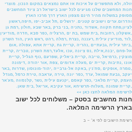
זולה, ולא מתפשרים על איכות אז אתם נמצאים במקום הנכון. מוצרי
חנות המחשבים שלנו מגיעים לכל ישוב בישראל רב ציוד המחשבים
מסופק במשלוח מהיר חינם מצפון הארץ דרך מרכז הארץ
והדרום.ערים וישובים קטנים. ירושלים ,תל אביב-יפו ,חיפה,ראשון
לציון,פתח תקווה ,אשדוד ,נתניה ,בני ברק ,באר שבע ,חולון ,רמת גן
,אשקלון ,רחובות ,בית שמש ,בת ים ,הרצליה ,כפר סבא ,חדרה ,מודיעין
,לוד ,מודיעין עילית ,רעננה ,נצרת ,רמלה ,רהט ,ראש העין ,הוד השרון
,ביתר עילית ,גבעתיים ,נהריה ,קריית גת ,קריית אתא ,עפולה ,אום
אל-פחם ,יבנה,אילת ,נס ציונה ,עכו ,אלעד,רמת השרון ,טבריה ,קריית
מוצקין ,כרמיאל ,טייבה ,קריית ביאליק ,שפרעם ,נוף הגליל ,קריית
אונו ,נתיבות ,קריית ים ,מעלה אדומים ,צפת ,אור יהודה ,דימונה
,טמרה ,אופקים ,סח'נין ,באקה אל-גרבייה ,יהוד-מונוסון ,שדרות ,באר
יעקב ,גבעת שמואל ,ערד ,כפר יונה ,טירה ,עראבה ,טירת כרמל ,מגדל
העמק ,קריית מלאכי ,כפר קאסם ,יקנעם עילית ,נשר ,קלנסווה ,מע'אר
,קריית שמונה ,מעלות-תרשיחא ,אור עקיבא ,אריאל ,בית שאן.
לרשימה המלאה לחצו כאן >>
חנות מחשבים בסטק – משלוחים לכל ישוב
בארץ הרשימה המלאה.
רשימת הישובים לפי א’ – ב