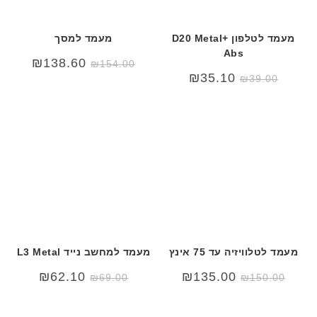
מעמד לטלפון D20 Metal+
מעמד למסך
Abs
המחיר
המחיר
₪
138.60
₪
154.00
המקורי
הנוכחי
₪
35.10
₪
39.00
היה:
הוא:
₪154.00.
₪210.00.
מעמד לטלוויזיה עד 75 אינץ
מעמד למחשב נייד L3 Metal
המחיר
המחיר
₪
62.10
₪
135.00
₪
69.00
₪
150.00
המקורי
הנוכחי
היה:
הוא:
₪69.00.
₪79.00.