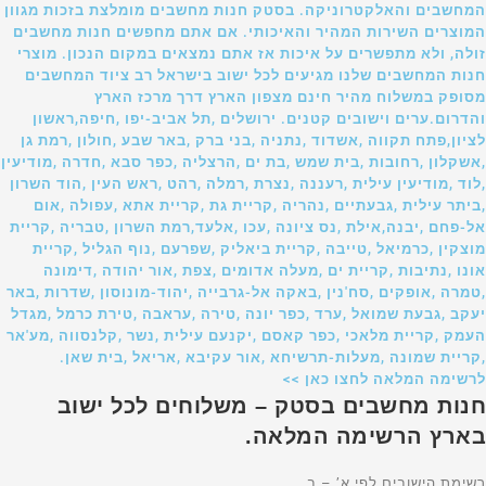
המחשבים והאלקטרוניקה. בסטק חנות מחשבים מומלצת בזכות מגוון
המוצרים השירות המהיר והאיכותי. אם אתם מחפשים חנות מחשבים
זולה, ולא מתפשרים על איכות אז אתם נמצאים במקום הנכון. מוצרי
חנות המחשבים שלנו מגיעים לכל ישוב בישראל רב ציוד המחשבים
מסופק במשלוח מהיר חינם מצפון הארץ דרך מרכז הארץ
והדרום.ערים וישובים קטנים. ירושלים ,תל אביב-יפו ,חיפה,ראשון
לציון,פתח תקווה ,אשדוד ,נתניה ,בני ברק ,באר שבע ,חולון ,רמת גן
,אשקלון ,רחובות ,בית שמש ,בת ים ,הרצליה ,כפר סבא ,חדרה ,מודיעין
,לוד ,מודיעין עילית ,רעננה ,נצרת ,רמלה ,רהט ,ראש העין ,הוד השרון
,ביתר עילית ,גבעתיים ,נהריה ,קריית גת ,קריית אתא ,עפולה ,אום
אל-פחם ,יבנה,אילת ,נס ציונה ,עכו ,אלעד,רמת השרון ,טבריה ,קריית
מוצקין ,כרמיאל ,טייבה ,קריית ביאליק ,שפרעם ,נוף הגליל ,קריית
אונו ,נתיבות ,קריית ים ,מעלה אדומים ,צפת ,אור יהודה ,דימונה
,טמרה ,אופקים ,סח'נין ,באקה אל-גרבייה ,יהוד-מונוסון ,שדרות ,באר
יעקב ,גבעת שמואל ,ערד ,כפר יונה ,טירה ,עראבה ,טירת כרמל ,מגדל
העמק ,קריית מלאכי ,כפר קאסם ,יקנעם עילית ,נשר ,קלנסווה ,מע'אר
,קריית שמונה ,מעלות-תרשיחא ,אור עקיבא ,אריאל ,בית שאן.
לרשימה המלאה לחצו כאן >>
חנות מחשבים בסטק – משלוחים לכל ישוב
בארץ הרשימה המלאה.
רשימת הישובים לפי א’ – ב