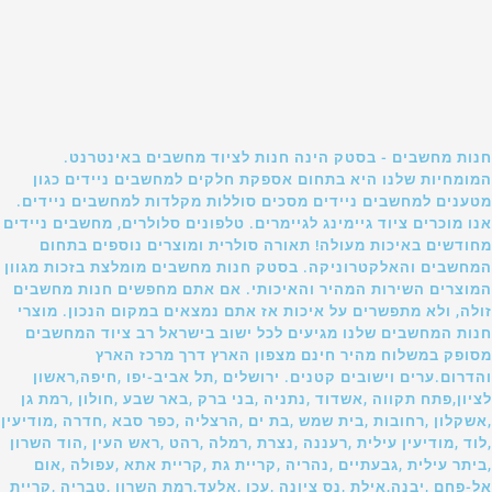
חנות מחשבים - בסטק הינה חנות לציוד מחשבים באינטרנט.
המומחיות שלנו היא בתחום אספקת חלקים למחשבים ניידים כגון
מטענים למחשבים ניידים מסכים סוללות מקלדות למחשבים ניידים.
אנו מוכרים ציוד גיימינג לגיימרים. טלפונים סלולרים, מחשבים ניידים
מחודשים באיכות מעולה! תאורה סולרית ומוצרים נוספים בתחום
המחשבים והאלקטרוניקה. בסטק חנות מחשבים מומלצת בזכות מגוון
המוצרים השירות המהיר והאיכותי. אם אתם מחפשים חנות מחשבים
זולה, ולא מתפשרים על איכות אז אתם נמצאים במקום הנכון. מוצרי
חנות המחשבים שלנו מגיעים לכל ישוב בישראל רב ציוד המחשבים
מסופק במשלוח מהיר חינם מצפון הארץ דרך מרכז הארץ
והדרום.ערים וישובים קטנים. ירושלים ,תל אביב-יפו ,חיפה,ראשון
לציון,פתח תקווה ,אשדוד ,נתניה ,בני ברק ,באר שבע ,חולון ,רמת גן
,אשקלון ,רחובות ,בית שמש ,בת ים ,הרצליה ,כפר סבא ,חדרה ,מודיעין
,לוד ,מודיעין עילית ,רעננה ,נצרת ,רמלה ,רהט ,ראש העין ,הוד השרון
,ביתר עילית ,גבעתיים ,נהריה ,קריית גת ,קריית אתא ,עפולה ,אום
אל-פחם ,יבנה,אילת ,נס ציונה ,עכו ,אלעד,רמת השרון ,טבריה ,קריית