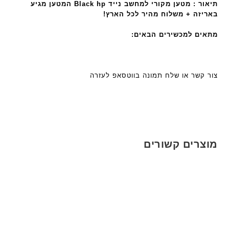
תיאור : מטען מקורי למחשב נייד Black hp המטען מגיע
a
5
5
באריזה + משלוח מהיר לכל הארץ!
n
ע
ע
t
ם
ם
מתאים למכשירים הבאים:
e
ח
ח
c
ר
ר
h
י
י
ד
צור קשר או שלח תמונה בווטסאפ לעזרה
ט
ט
ג
ה
ה
ם
ב
ב
W
ע
ע
K
ב
ב
8
ר
ר
9
מוצרים קשורים
י
י
5
ת
ת
ע
ם
ח
ר
י
ט