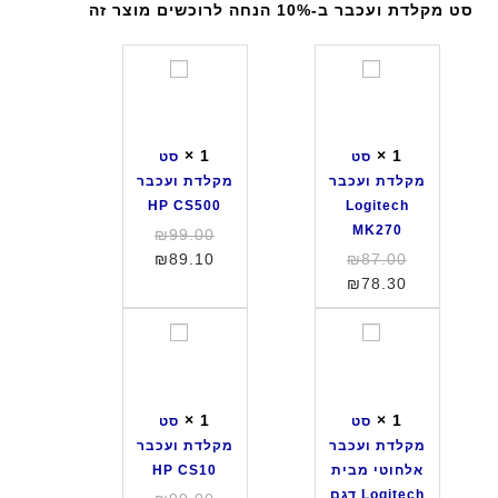
סט מקלדת ועכבר ב-10% הנחה לרוכשים מוצר זה
ס
ס
ט
ט
מ
מ
ק
ק
×
1
×
1
סט
סט
ל
ל
מקלדת ועכבר
מקלדת ועכבר
ד
ד
HP CS500
Logitech
ת
ת
MK270
המחיר
₪
99.00
ו
ו
המחיר
המחיר
המקורי
₪
89.10
₪
87.00
ע
ע
המחיר
המקורי
היה:
הנוכחי
₪
78.30
כ
כ
היה:
הנוכחי
הוא:
₪99.00.
ב
ב
הוא:
₪87.00.
₪89.10.
ס
ס
ר
ר
₪78.30.
ט
ט
H
L
מ
מ
P
o
ק
ק
C
g
×
1
×
1
סט
סט
ל
ל
S
i
מקלדת ועכבר
מקלדת ועכבר
ד
ד
5
t
אלחוטי מבית
HP CS10
ת
ת
0
e
Logitech דגם
המחיר