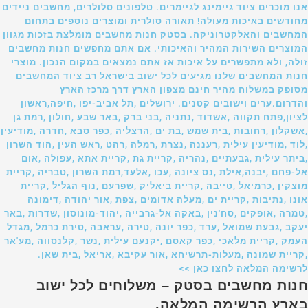
אנו מוכרים ציוד גיימינג לגיימרים. טלפונים סלולרים, מחשבים ניידים
מחודשים באיכות מעולה! תאורה סולרית ומוצרים נוספים בתחום
המחשבים והאלקטרוניקה. בסטק חנות מחשבים מומלצת בזכות מגוון
המוצרים השירות המהיר והאיכותי. אם אתם מחפשים חנות מחשבים
זולה, ולא מתפשרים על איכות אז אתם נמצאים במקום הנכון. מוצרי
חנות המחשבים שלנו מגיעים לכל ישוב בישראל רב ציוד המחשבים
מסופק במשלוח מהיר חינם מצפון הארץ דרך מרכז הארץ
והדרום.ערים וישובים קטנים. ירושלים ,תל אביב-יפו ,חיפה,ראשון
לציון,פתח תקווה ,אשדוד ,נתניה ,בני ברק ,באר שבע ,חולון ,רמת גן
,אשקלון ,רחובות ,בית שמש ,בת ים ,הרצליה ,כפר סבא ,חדרה ,מודיעין
,לוד ,מודיעין עילית ,רעננה ,נצרת ,רמלה ,רהט ,ראש העין ,הוד השרון
,ביתר עילית ,גבעתיים ,נהריה ,קריית גת ,קריית אתא ,עפולה ,אום
אל-פחם ,יבנה,אילת ,נס ציונה ,עכו ,אלעד,רמת השרון ,טבריה ,קריית
מוצקין ,כרמיאל ,טייבה ,קריית ביאליק ,שפרעם ,נוף הגליל ,קריית
אונו ,נתיבות ,קריית ים ,מעלה אדומים ,צפת ,אור יהודה ,דימונה
,טמרה ,אופקים ,סח'נין ,באקה אל-גרבייה ,יהוד-מונוסון ,שדרות ,באר
יעקב ,גבעת שמואל ,ערד ,כפר יונה ,טירה ,עראבה ,טירת כרמל ,מגדל
העמק ,קריית מלאכי ,כפר קאסם ,יקנעם עילית ,נשר ,קלנסווה ,מע'אר
,קריית שמונה ,מעלות-תרשיחא ,אור עקיבא ,אריאל ,בית שאן.
לרשימה המלאה לחצו כאן >>
חנות מחשבים בסטק – משלוחים לכל ישוב
בארץ הרשימה המלאה.