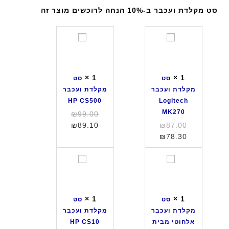
סט מקלדת ועכבר ב-10% הנחה לרוכשים מוצר זה
ס
ס
ט
ט
מ
מ
ק
ק
×
1
×
1
סט
סט
ל
ל
מקלדת ועכבר
מקלדת ועכבר
ד
ד
HP CS500
Logitech
ת
ת
MK270
המחיר
₪
99.00
ו
ו
המחיר
המחיר
המקורי
₪
89.10
₪
87.00
ע
ע
המחיר
המקורי
היה:
הנוכחי
₪
78.30
כ
כ
היה:
הנוכחי
הוא:
₪99.00.
ב
ב
הוא:
₪87.00.
₪89.10.
ס
ס
ר
ר
₪78.30.
ט
ט
H
L
מ
מ
P
o
ק
ק
C
g
×
1
×
1
סט
סט
ל
ל
S
i
מקלדת ועכבר
מקלדת ועכבר
ד
ד
5
t
אלחוטי מבית
HP CS10
ת
ת
0
e