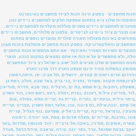
חנות מחשבים - בסטק הינה חנות לציוד מחשבים באינטרנט.
המומחיות שלנו היא בתחום אספקת חלקים למחשבים ניידים כגון
מטענים למחשבים ניידים מסכים סוללות מקלדות למחשבים ניידים.
אנו מוכרים ציוד גיימינג לגיימרים. טלפונים סלולרים, מחשבים ניידים
מחודשים באיכות מעולה! תאורה סולרית ומוצרים נוספים בתחום
המחשבים והאלקטרוניקה. בסטק חנות מחשבים מומלצת בזכות מגוון
המוצרים השירות המהיר והאיכותי. אם אתם מחפשים חנות מחשבים
זולה, ולא מתפשרים על איכות אז אתם נמצאים במקום הנכון. מוצרי
חנות המחשבים שלנו מגיעים לכל ישוב בישראל רב ציוד המחשבים
מסופק במשלוח מהיר חינם מצפון הארץ דרך מרכז הארץ
והדרום.ערים וישובים קטנים. ירושלים ,תל אביב-יפו ,חיפה,ראשון
לציון,פתח תקווה ,אשדוד ,נתניה ,בני ברק ,באר שבע ,חולון ,רמת גן
,אשקלון ,רחובות ,בית שמש ,בת ים ,הרצליה ,כפר סבא ,חדרה ,מודיעין
,לוד ,מודיעין עילית ,רעננה ,נצרת ,רמלה ,רהט ,ראש העין ,הוד השרון
,ביתר עילית ,גבעתיים ,נהריה ,קריית גת ,קריית אתא ,עפולה ,אום
אל-פחם ,יבנה,אילת ,נס ציונה ,עכו ,אלעד,רמת השרון ,טבריה ,קריית
מוצקין ,כרמיאל ,טייבה ,קריית ביאליק ,שפרעם ,נוף הגליל ,קריית
אונו ,נתיבות ,קריית ים ,מעלה אדומים ,צפת ,אור יהודה ,דימונה
,טמרה ,אופקים ,סח'נין ,באקה אל-גרבייה ,יהוד-מונוסון ,שדרות ,באר
יעקב ,גבעת שמואל ,ערד ,כפר יונה ,טירה ,עראבה ,טירת כרמל ,מגדל
העמק ,קריית מלאכי ,כפר קאסם ,יקנעם עילית ,נשר ,קלנסווה ,מע'אר