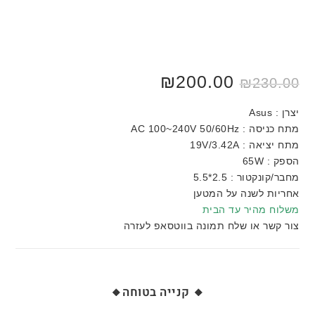
המחיר
200.00
₪
המחיר
₪
230.00
המקורי
הנוכחי
היה:
הוא:
₪200.00.
₪230.00.
יצרן : Asus
מתח כניסה : AC 100~240V 50/60Hz
מתח יציאה : 19V/3.42A
הספק : 65W
מחבר/קונקטור : 2.5*5.5
אחריות לשנה על המטען
משלוח מהיר עד הבית
צור קשר או שלח תמונה בווטסאפ לעזרה
🔸 קנייה בטוחה🔸