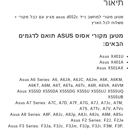
F
תיאור
9
9
a
5
5
n
ע
ע
מטען מקורי למחשב נייד asus d552c מגיע עם כבל מקורי +
t
ם
ם
משלוח לכל הארץ
e
ח
ח
c
ר
ר
מטען מקורי אסוס ASUS תואם לדגמים
h
י
י
הבאים:
ד
ט
ט
ג
ה
ה
Asus X401U
ם
ב
ב
Asus X401A
W
ע
ע
Asus X501AX
K
ב
ב
8
ר
ר
Asus A6 Series: A6, A6JA, A6JC, A6Jm, A6K, A6KM,
9
י
י
A6KT, A6M, A6T, A6Ta, A6Tc, A6R, A6VA, A6VM
5
ת
ת
Asus X555D X555DA X555DG X555U X555UJ X555UQ
ע
X555UB
ם
Asus A7 Series: A7C, A7D, A7F, A7G, A7J, A7Jc, A7M,
ח
A7S, A7Tc, A7V, A7Vc
Asus A8 Series: A8F, A8Jc, A8Jp, A8Jr, A8Js, A8M, A8Sc
ר
Asus F2 Series: F2J, F2Je
י
Asus F3 Series: F3Ja, F3Jc, F3Jm, F3Jp, F3Jr, F3M, F3P,
ט