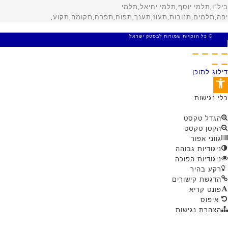
© כל הזכויות שמורות לבסטק ישראל
MADE WITH 🤍 BY SITE WEB
דילוג לתוכן
פתח סרגל נגישות
כלי נגישות
הגדל טקסט
הקטן טקסט
גווני אפור
ניגודיות גבוהה
ניגודיות הפוכה
רקע בהיר
הדגשת קישורים
פונט קריא
איפוס
הצהרת נגישות