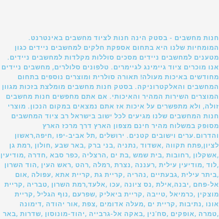
חנות מחשבים - בסטק הינה חנות לציוד מחשבים באינטרנט.
המומחיות שלנו היא בתחום אספקת חלקים למחשבים ניידים כגון
מטענים למחשבים ניידים מסכים סוללות מקלדות למחשבים ניידים.
אנו מוכרים ציוד גיימינג לגיימרים. טלפונים סלולרים, מחשבים ניידים
מחודשים באיכות מעולה! תאורה סולרית ומוצרים נוספים בתחום
המחשבים והאלקטרוניקה. בסטק חנות מחשבים מומלצת בזכות מגוון
המוצרים השירות המהיר והאיכותי. אם אתם מחפשים חנות מחשבים
זולה, ולא מתפשרים על איכות אז אתם נמצאים במקום הנכון. מוצרי
חנות המחשבים שלנו מגיעים לכל ישוב בישראל רב ציוד המחשבים
מסופק במשלוח מהיר חינם מצפון הארץ דרך מרכז הארץ
והדרום.ערים וישובים קטנים. ירושלים ,תל אביב-יפו ,חיפה,ראשון
לציון,פתח תקווה ,אשדוד ,נתניה ,בני ברק ,באר שבע ,חולון ,רמת גן
,אשקלון ,רחובות ,בית שמש ,בת ים ,הרצליה ,כפר סבא ,חדרה ,מודיעין
,לוד ,מודיעין עילית ,רעננה ,נצרת ,רמלה ,רהט ,ראש העין ,הוד השרון
,ביתר עילית ,גבעתיים ,נהריה ,קריית גת ,קריית אתא ,עפולה ,אום
אל-פחם ,יבנה,אילת ,נס ציונה ,עכו ,אלעד,רמת השרון ,טבריה ,קריית
מוצקין ,כרמיאל ,טייבה ,קריית ביאליק ,שפרעם ,נוף הגליל ,קריית
אונו ,נתיבות ,קריית ים ,מעלה אדומים ,צפת ,אור יהודה ,דימונה
,טמרה ,אופקים ,סח'נין ,באקה אל-גרבייה ,יהוד-מונוסון ,שדרות ,באר