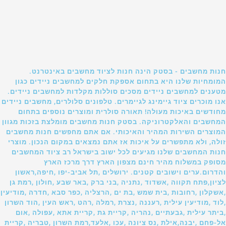
חנות מחשבים - בסטק הינה חנות לציוד מחשבים באינטרנט.
המומחיות שלנו היא בתחום אספקת חלקים למחשבים ניידים כגון
מטענים למחשבים ניידים מסכים סוללות מקלדות למחשבים ניידים.
אנו מוכרים ציוד גיימינג לגיימרים. טלפונים סלולרים, מחשבים ניידים
מחודשים באיכות מעולה! תאורה סולרית ומוצרים נוספים בתחום
המחשבים והאלקטרוניקה. בסטק חנות מחשבים מומלצת בזכות מגוון
המוצרים השירות המהיר והאיכותי. אם אתם מחפשים חנות מחשבים
זולה, ולא מתפשרים על איכות אז אתם נמצאים במקום הנכון. מוצרי
חנות המחשבים שלנו מגיעים לכל ישוב בישראל רב ציוד המחשבים
מסופק במשלוח מהיר חינם מצפון הארץ דרך מרכז הארץ
והדרום.ערים וישובים קטנים. ירושלים ,תל אביב-יפו ,חיפה,ראשון
לציון,פתח תקווה ,אשדוד ,נתניה ,בני ברק ,באר שבע ,חולון ,רמת גן
,אשקלון ,רחובות ,בית שמש ,בת ים ,הרצליה ,כפר סבא ,חדרה ,מודיעין
,לוד ,מודיעין עילית ,רעננה ,נצרת ,רמלה ,רהט ,ראש העין ,הוד השרון
,ביתר עילית ,גבעתיים ,נהריה ,קריית גת ,קריית אתא ,עפולה ,אום
אל-פחם ,יבנה,אילת ,נס ציונה ,עכו ,אלעד,רמת השרון ,טבריה ,קריית