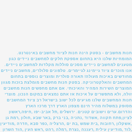
חנות מחשבים - בסטק הינה חנות לציוד מחשבים באינטרנט.
המומחיות שלנו היא בתחום אספקת חלקים למחשבים ניידים כגון
מטענים למחשבים ניידים מסכים סוללות מקלדות למחשבים ניידים.
אנו מוכרים ציוד גיימינג לגיימרים. טלפונים סלולרים, מחשבים ניידים
מחודשים באיכות מעולה! תאורה סולרית ומוצרים נוספים בתחום
המחשבים והאלקטרוניקה. בסטק חנות מחשבים מומלצת בזכות מגוון
המוצרים השירות המהיר והאיכותי. אם אתם מחפשים חנות מחשבים
זולה, ולא מתפשרים על איכות אז אתם נמצאים במקום הנכון. מוצרי
חנות המחשבים שלנו מגיעים לכל ישוב בישראל רב ציוד המחשבים
מסופק במשלוח מהיר חינם מצפון הארץ דרך מרכז הארץ
והדרום.ערים וישובים קטנים. ירושלים ,תל אביב-יפו ,חיפה,ראשון
לציון,פתח תקווה ,אשדוד ,נתניה ,בני ברק ,באר שבע ,חולון ,רמת גן
,אשקלון ,רחובות ,בית שמש ,בת ים ,הרצליה ,כפר סבא ,חדרה ,מודיעין
,לוד ,מודיעין עילית ,רעננה ,נצרת ,רמלה ,רהט ,ראש העין ,הוד השרון