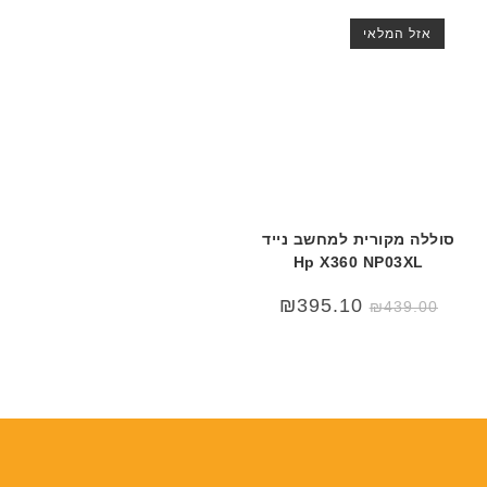
אזל המלאי
סוללה מקורית למחשב נייד
Hp X360 NP03XL
₪
395.10
₪
439.00