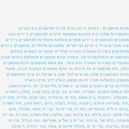
חנות מחשבים - בסטק הינה חנות לציוד מחשבים באינטרנט.
המומחיות שלנו היא בתחום אספקת חלקים למחשבים ניידים כגון
מטענים למחשבים ניידים מסכים סוללות מקלדות למחשבים ניידים.
אנו מוכרים ציוד גיימינג לגיימרים. טלפונים סלולרים, מחשבים ניידים
מחודשים באיכות מעולה! תאורה סולרית ומוצרים נוספים בתחום
המחשבים והאלקטרוניקה. בסטק חנות מחשבים מומלצת בזכות מגוון
המוצרים השירות המהיר והאיכותי. אם אתם מחפשים חנות מחשבים
זולה, ולא מתפשרים על איכות אז אתם נמצאים במקום הנכון. מוצרי
חנות המחשבים שלנו מגיעים לכל ישוב בישראל רב ציוד המחשבים
מסופק במשלוח מהיר חינם מצפון הארץ דרך מרכז הארץ
והדרום.ערים וישובים קטנים. ירושלים ,תל אביב-יפו ,חיפה,ראשון
לציון,פתח תקווה ,אשדוד ,נתניה ,בני ברק ,באר שבע ,חולון ,רמת גן
,אשקלון ,רחובות ,בית שמש ,בת ים ,הרצליה ,כפר סבא ,חדרה ,מודיעין
,לוד ,מודיעין עילית ,רעננה ,נצרת ,רמלה ,רהט ,ראש העין ,הוד השרון
,ביתר עילית ,גבעתיים ,נהריה ,קריית גת ,קריית אתא ,עפולה ,אום
אל-פחם ,יבנה,אילת ,נס ציונה ,עכו ,אלעד,רמת השרון ,טבריה ,קריית
מוצקין ,כרמיאל ,טייבה ,קריית ביאליק ,שפרעם ,נוף הגליל ,קריית
אונו ,נתיבות ,קריית ים ,מעלה אדומים ,צפת ,אור יהודה ,דימונה