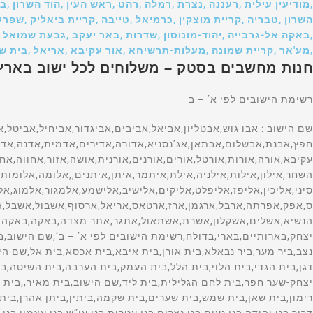
,מודיעין עילית ,רעננה ,נצרת ,רמלה ,רהט ,ראש העין ,הוד השרון ,
השרון ,טבריה ,קריית מוצקין ,כרמיאל ,טייבה ,קריית ביאליק ,שפרעם
,באקה אל-גרבייה ,יהוד-מונוסון ,שדרות ,באר יעקב ,גבעת שמואל 
,מע'אר ,קריית שמונה ,מעלות-תרשיחא ,אור עקיבא ,אריאל ,בית ש
חנות מחשבים בסטק – משלוחים לכל ישוב באר
רשימת הישובים לפי א’ – ב
שם הישוב : אבו גוש,אבטליון,אביאל,אביבים,אביגדור,אביחיל,אביטל,אביעזר,אבירים,אבן יהודה,אבן מנחם,אבן ספיר,אבן שמואל,אבני איתן,אבני חפץ,אבנת,אבשלום,אבתאן,אג’נסניא,אדורה,אדירים,אדמית,אדנה,אדרת,אהלו,אודים,אודלה,שם הישוב,אודם,אוהד,אום אל-פחם,אומן,אומץ,אופקים,אוצרין,אור הגנוז,אור הנר,אור יהודה,אור עקיבא,אורה,אורות,אורטל,אורים,אורנים,אורנית,אושה,אזור,אחווה,אחוזם,אחוזת ברק,אחיהוד,אחיטוב,אחיסמך,אחיעזר,איבים,אייל,איילת השחר,אילון,אילות,אילניה,אילת,איתמר,איתן,איתנים,,אלומה,אלומות,אלון הגליל,אלון מורה,אלון שבות,אלוני אבא,אלוני הבשן,אלוני יצחק,אלונים,אלי-עד,אלי סיני,אליכין,אליפז,אליפלט,אליקים,אלישיב,אלישמע,אלמגור,אלמוג,אלעד,אלעזר,אלפי מנשה,אלקוש,אלקנה,אמונים,אמירים,אמנון,אמציה,אפיק,אפיקים,אפעל בית אב,אפעל מרכז ס,אפק,אפרתה,ארבל,ארגמן,ארז,ארטאס,אריאל,ארסוף,אשבול,אשבל,אשדוד,אשדות יעקב )איחוד(,אשדות יעקב )מאוחד(,אשחר,אשכולות,אשל הנשיא,אשלים,אשקלון,אשרת,אשתאול,אתגר,אתר מצדה,באקה,באקה אל-גרביה,באקה אל שרק,באר אורה,באר גנים,באר טוביה,באר יעקב,באר מילכה,באר שבע,בארות יצחק,בארותיים,בארי,בדולח,רשימת הישובים לפי א’ – ב’,שם הישוב,בוסתן הגליל,בועיינה-נוגידאת,בוקעאתא,בורגתה,בורהאם,בורין,בורקה,בזאריה,בחן,בטחה,ביאדה,ביוכי,ביצרון,ביר א נצב,ביר מער,ביר נבאלא,בית אורן,בית איבא,בית אכסא,בית אל,שם הישוב,בית אל ב,בית אללו,בית אלעזרי,בית אלפא,בית אמין,בית אריה,בית ברל,,בית גוברין,בית גמליאל,בית גן,בית דגן,בית הגדי,בית הלוי,בית הלל,בית העמק,בית הערבה,בית השיטה,בית זית,בית זרע,בית חורון,בית חירות,בית חלקיה,בית חנן,בית חנניה,בית חשמונאי,בית יהושע,בית יוסף,בית ינאי,בית יצחק-שער חפר,בית לחם הגלילית,בית ליד,שם הישוב,בית מאיר,,בית נחמיה,בית ניר,בית נקופה,בית סירא,בית עובד,בית עוזיאל,בית עזרא,בית עריף,בית צבי,בית קמה,בית קשת,בית רבן,בית רימון,בית שאן,בית שמש,בית שערים,בית שקמה,ביתין,ביתן אהרן,ביתר עילית,בכורה,בלפוריה,בן זכאי,בן עמי,בן שמן )כפר נוער(,שם הישוב,בן שמן )מושב(,בני ברק,בני דקלים,בני דרום,בני דרור,בני יהודה,בני נעים,בני נצרים,בני עטרות,בני עי”ש,בני עצמון,בני ציון,בני ראם,בניה,בנימינה-גבעת עדה,בסמ”ה,בסמת טבעון,בענה,בצרה,בצת,בקוע,בקעות,בר גיורא,בר יוחאי,ברוקין,ברור חיל,ברוש,ברכה,ברכיה,ברעם,ברק,ברקא,ברקאי,ברקין,ברקן,ברקת,בת הדר,בת חן,בת חפר,בת חצור,בת ים,רשימת הישובים לפי א’ – ב’,שם הישוב,בת עין,בת שלמה, תימן,גאולים,גבולות,גבים,גבע,גבע בנימין,גבע כרמל,גבעולים,גבעון החדשה,גבעות בר,שם הישוב,גבעת אבני,גבעת אלה,גבעת ברנר,גבעת השלושה,גבעת זאב,גבעת ח”ן,גבעת חיים )איחוד(,גבעת חיים )מאוחד(,גבעת יואב,גבעת יערים,גבעת ישעיהו,גבעת כ”ח,גבעת ניל”י,גבעת עדה,גבעת עוז,גבעת שמואל,גבעת שמש,גבעת שפירא,גבעתי,גבעתיים,גברעם,גבת,גדות,גדיד,גדיש,גדעונה,גדרה,גולס,גונן,גורן,גורנות הגליל,גזית,גזר,גיאה,גיבתון,גיזו,גילון,גילת,גינוסר,גיניגר,גינתון,גיתה,גיתית,גלאון,שם הישוב,גלגוליה,גלגל,גליל ים,גלעד )אבן יצחק(,גמזו,גן אור,גן הדרום,גן השומרון,גן חיים,גן יאשיה,גן יבנה,גן נר,גן שורק,גן שלמה,גן שמואל,גנאביב )שבט(,גנות,גנות הדר,גני הדר,גני טל,גני טל *,גני יהודה,גני יוחנן,גני מודיעין,גני עם,גני תקווה,גנים,גסר א-זרקא,געש,געתון,גפן,גוש חלב(,גשור,גשר,גשר הזיו,גת,גת )קיבוץ(,גת בגליל,גת רימון,דאלית אל-כרמל,דבורה,שם הישוב,דבוריה,דבירה,דברת,דגניה א,דגניה ב,דוגית,דולב,דורות,דימונה,רשימת הישובים לפי א’ – ב’,שםהישוב,דישון,דליה,דלתון,דן,דנאבה,דפנה,דקל, האון,הבונים,הגושרים,הדר עם,הוד השרון,הודיה,הודיות,הושעיה,הזורע,הזורעים,החותרים,היוגב,הילה,המעפיל,הסוללים,העוגן,הר אדר,הר גילה,הר עמשא,הראל,הרדוף,הרצליה,הררית, ורד יריחו,,זיקים,זיתן,זכרון יעקב,זכריה,זלפה,זמר,זמרת,זנוח,זרועה,זרזיר,זרחיה,חבצלת השרון,חבר,חברון,חגה,חגור,חגי,חגילה,חגלה,חד-נס,,חדרה,חולדה,חולון,חולית,חולתה,חומש,חוסן,חופית,חוקוק,חורפיש,חורשים,חות שלם,חזון,חיבת ציון,חיננית,חיפה,חירות,חלוץ,חלחול,חלמיש,שם הישוב,חלף,חלץ,חלת אל פולה,חמד,חמדיה,חמדת,חמרה,חניאל,חניתה,חנתון,חסכה,חספין,חפץ חיים,חפצי-בה,חצב,חצבה,חצור-אשדוד,חצור הגלילית,חצר בארותיים,חצרות חולדה,חצרות חפר,חצרות יסף,חצרות כ”ח,חצרים,חרוצים,חריש -קציר,חרמש,חרסה,חרשים,חשמונאים,טבעון,טבריה,טובא-זנגריה,טייבה )בעמק(,טירה,טירת יהודה,טירת כרמל,טירת צבי,טל-אל,טל שחר,טלוזה,טללים,טלמון,טמון,טמרה,טמרה )יזרעאל(,טנא,טפחות,יאנוח,יאנוח-גת,יבול,יבנאל,יבנה,יברוד,יגור,יגל,יד בנימין,יד השמונה,יד חנה,יד מרדכי,יד נתן,יד רמב”ם,ידידה,יהוד-מונוסון,יהל,יובל,יובלים,יודפת,יונתן,יושיביה,יזרעאל,יזרעם,יחיעם,יטבתה,ייט”ב,יכיני,ינון,יסוד המעלה,יסודות,יסעור,יעד,יעל,יעף,יערה,יפית,יפעת,יפתח,יצהר,יציץ,יקום,יקיר,שם הישוב,יקנעם )מושבה(,יקנעם עילית,יראון,ירדנה,ירוחם,ירושלים,ירחיב,ירכא,ירקונה,ישע,ישעי,ישרש,יתד,יתיר,כברי,כדורי,כדים,כדיתה,כובר,כוכב השחר,כוכב יאיר,כוכב יעקב,כוכב מיכאל,כור,כורזים,כיסופים,כישור,כליל,כלנית,כמהין,כמון,כנות,כנף,כנרת )מושבה(,כנרת )קבוצה(,כסיפה,כסלון,רשימת הישובים לפי א’ – ב’,שם הישוב,,כפיר,כפר אביב,כפר אדומים,כפר אוריה,כפר אזר,כפר אחים,כפר ביאליק,כפר ביל”ו,כפר בלום,כפר בן נון,כפר ברוך,כפר גדעון,כפר גלים,כפר גליקסון,כפר גלעדי,כפר דניאל,כפר דרום,כפר האורנים,כפר החורש,כפר המכבי,כפר הנגיד,כפר הנוער הדתי,כפר הנשיא,כפר הס,כפר הרא”ה,כפר הרי”ף,כפר ויתקין,כפר ורבורג,כפר ורדים,כפר זוהרים,כפר זיתים,כפר חב”ד,כפר חושן,כפר חיטים,שם הישוב,כפר חיים,כפר חנניה,כפר חסידים א,כפר חסידים ב,כפר חרוב,כפר טרומן,כפר יאסיף,כפר ידידיה,כפר יהושע,כפר יונה,כפר יחזקאל,כ