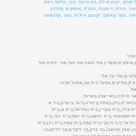
ל-פחם ,יבנה,אילת ,נס ציונה ,עכו ,אלעד,רמת
ור יהודה ,דימונה ,טמרה ,אופקים ,סח'נין
אכי ,כפר קאסם ,יקנעם עילית ,נשר ,קלנסווה
ת רחל,שם הישוב,רעים,רעננה,רפידיה,רקפת,רשפון,רשפים,רתמים,שאר ישוב,שבי ציון,שבי שומרון,שבע בארות,שגב-שלום,שדה אילן,שדה אליהו,שדה אליעזר,שדה בוקר,שדה דוד,שדה ורבורג,שדה יואב,שדה יעקב,שדה יצחק,שדה משה,שדה נחום,שדה נחמיה,שדה ניצן,שדה עוזיהו,שדה צבי,שדות ים,שדות מיכה,שדי אברהם,שדי חמד,שדי תרומות,שדמה,שדמות דבורה,שדמות מחולה,שדרות,רשימת הי