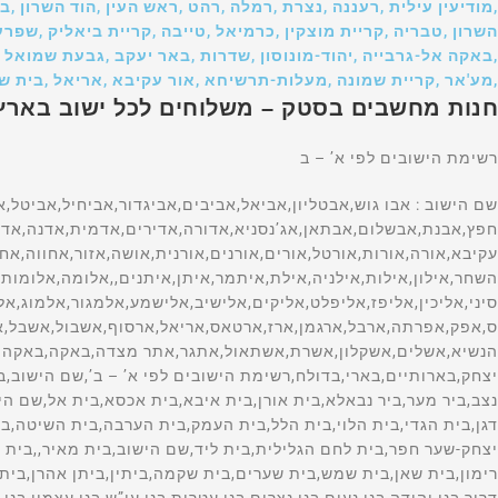
,מודיעין עילית ,רעננה ,נצרת ,רמלה ,רהט ,ראש העין ,הוד השרון ,
השרון ,טבריה ,קריית מוצקין ,כרמיאל ,טייבה ,קריית ביאליק ,שפרעם
,באקה אל-גרבייה ,יהוד-מונוסון ,שדרות ,באר יעקב ,גבעת שמואל 
,מע'אר ,קריית שמונה ,מעלות-תרשיחא ,אור עקיבא ,אריאל ,בית ש
חנות מחשבים בסטק – משלוחים לכל ישוב באר
רשימת הישובים לפי א’ – ב
שם הישוב : אבו גוש,אבטליון,אביאל,אביבים,אביגדור,אביחיל,אביטל,אביעזר,אבירים,אבן יהודה,אבן מנחם,אבן ספיר,אבן שמואל,אבני איתן,אבני חפץ,אבנת,אבשלום,אבתאן,אג’נסניא,אדורה,אדירים,אדמית,אדנה,אדרת,אהלו,אודים,אודלה,שם הישוב,אודם,אוהד,אום אל-פחם,אומן,אומץ,אופקים,אוצרין,אור הגנוז,אור הנר,אור יהודה,אור עקיבא,אורה,אורות,אורטל,אורים,אורנים,אורנית,אושה,אזור,אחווה,אחוזם,אחוזת ברק,אחיהוד,אחיטוב,אחיסמך,אחיעזר,איבים,אייל,איילת השחר,אילון,אילות,אילניה,אילת,איתמר,איתן,איתנים,,אלומה,אלומות,אלון הגליל,אלון מורה,אלון שבות,אלוני אבא,אלוני הבשן,אלוני יצחק,אלונים,אלי-עד,אלי סיני,אליכין,אליפז,אליפלט,אליקים,אלישיב,אלישמע,אלמגור,אלמוג,אלעד,אלעזר,אלפי מנשה,אלקוש,אלקנה,אמונים,אמירים,אמנון,אמציה,אפיק,אפיקים,אפעל בית אב,אפעל מרכז ס,אפק,אפרתה,ארבל,ארגמן,ארז,ארטאס,אריאל,ארסוף,אשבול,אשבל,אשדוד,אשדות יעקב )איחוד(,אשדות יעקב )מאוחד(,אשחר,אשכולות,אשל הנשיא,אשלים,אשקלון,אשרת,אשתאול,אתגר,אתר מצדה,באקה,באקה אל-גרביה,באקה אל שרק,באר אורה,באר גנים,באר טוביה,באר יעקב,באר מילכה,באר שבע,בארות יצחק,בארותיים,בארי,בדולח,רשימת הישובים לפי א’ – ב’,שם הישוב,בוסתן הגליל,בועיינה-נוגידאת,בוקעאתא,בורגתה,בורהאם,בורין,בורקה,בזאריה,בחן,בטחה,ביאדה,ביוכי,ביצרון,ביר א נצב,ביר מער,ביר נבאלא,בית אורן,בית איבא,בית אכסא,בית אל,שם הישוב,בית אל ב,בית אללו,בית אלעזרי,בית אלפא,בית אמין,בית אריה,בית ברל,,בית גוברין,בית גמליאל,בית גן,בית דגן,בית הגדי,בית הלוי,בית הלל,בית העמק,בית הערבה,בית השיטה,בית זית,בית זרע,בית חורון,בית חירות,בית חלקיה,בית חנן,בית חנניה,בית חשמונאי,בית יהושע,בית יוסף,בית ינאי,בית יצחק-שער חפר,בית לחם הגלילית,בית ליד,שם הישוב,בית מאיר,,בית נחמיה,בית ניר,בית נקופה,בית סירא,בית עובד,בית עוזיאל,בית עזרא,בית עריף,בית צבי,בית קמה,בית קשת,בית רבן,בית רימון,בית שאן,בית שמש,בית שערים,בית שקמה,ביתין,ביתן אהרן,ביתר עילית,בכורה,בלפוריה,בן זכאי,בן עמי,בן שמן )כפר נוער(,שם הישוב,בן שמן )מושב(,בני ברק,בני דקלים,בני דרום,בני דרור,בני יהודה,בני נעים,בני נצרים,בני עטרות,בני עי”ש,בני עצמון,בני ציון,בני ראם,בניה,בנימינה-גבעת עדה,בסמ”ה,בסמת טבעון,בענה,בצרה,בצת,בקוע,בקעות,בר גיורא,בר יוחאי,ברוקין,ברור חיל,ברוש,ברכה,ברכיה,ברעם,ברק,ברקא,ברקאי,ברקין,ברקן,ברקת,בת הדר,בת חן,בת חפר,בת חצור,בת ים,רשימת הישובים לפי א’ – ב’,שם הישוב,בת עין,בת שלמה, תימן,גאולים,גבולות,גבים,גבע,גבע בנימין,גבע כרמל,גבעולים,גבעון החדשה,גבעות בר,שם הישוב,גבעת אבני,גבעת אלה,גבעת ברנר,גבעת השלושה,גבעת זאב,גבעת ח”ן,גבעת חיים )איחוד(,גבעת חיים )מאוחד(,גבעת יואב,גבעת יערים,גבעת ישעיהו,גבעת כ”ח,גבעת ניל”י,גבעת עדה,גבעת עוז,גבעת שמואל,גבעת שמש,גבעת שפירא,גבעתי,גבעתיים,גברעם,גבת,גדות,גדיד,גדיש,גדעונה,גדרה,גולס,גונן,גורן,גורנות הגליל,גזית,גזר,גיאה,גיבתון,גיזו,גילון,גילת,גינוסר,גיניגר,גינתון,גיתה,גיתית,גלאון,שם הישוב,גלגוליה,גלגל,גליל ים,גלעד )אבן יצחק(,גמזו,גן אור,גן הדרום,גן השומרון,גן חיים,גן יאשיה,גן יבנה,גן נר,גן שורק,גן שלמה,גן שמואל,גנאביב )שבט(,גנות,גנות הדר,גני הדר,גני טל,גני טל *,גני יהודה,גני יוחנן,גני מודיעין,גני עם,גני תקווה,גנים,גסר א-זרקא,געש,געתון,גפן,גוש חלב(,גשור,גשר,גשר הזיו,גת,גת )קיבוץ(,גת בגליל,גת רימון,דאלית אל-כרמל,דבורה,שם הישוב,דבוריה,דבירה,דברת,דגניה א,דגניה ב,דוגית,דולב,דורות,דימונה,רשימת הישובים לפי א’ – ב’,שםהישוב,דישון,דליה,דלתון,דן,דנאבה,דפנה,דקל, האון,הבונים,הגושרים,הדר עם,הוד השרון,הודיה,הודיות,הושעיה,הזורע,הזורעים,החותרים,היוגב,הילה,המעפיל,הסוללים,העוגן,הר אדר,הר גילה,הר עמשא,הראל,הרדוף,הרצליה,הררית, ורד יריחו,,זיקים,זיתן,זכרון יעקב,זכריה,זלפה,זמר,זמרת,זנוח,זרועה,זרזיר,זרחיה,חבצלת השרון,חבר,חברון,חגה,חגור,חגי,חגילה,חגלה,חד-נס,,חדרה,חולדה,חולון,חולית,חולתה,חומש,חוסן,חופית,חוקוק,חורפיש,חורשים,חות שלם,חזון,חיבת ציון,חיננית,חיפה,חירות,חלוץ,חלחול,חלמיש,שם הישוב,חלף,חלץ,חלת אל פולה,חמד,חמדיה,חמדת,חמרה,חניאל,חניתה,חנתון,חסכה,חספין,חפץ חיים,חפצי-בה,חצב,חצבה,חצור-אשדוד,חצור הגלילית,חצר בארותיים,חצרות חולדה,חצרות חפר,חצרות יסף,חצרות כ”ח,חצרים,חרוצים,חריש -קציר,חרמש,חרסה,חרשים,חשמונאים,טבעון,טבריה,טובא-זנגריה,טייבה )בעמק(,טירה,טירת יהודה,טירת כרמל,טירת צבי,טל-אל,טל שחר,טלוזה,טללים,טלמון,טמון,טמרה,טמרה )יזרעאל(,טנא,טפחות,יאנוח,יאנוח-גת,יבול,יבנאל,יבנה,יברוד,יגור,יגל,יד בנימין,יד השמונה,יד חנה,יד מרדכי,יד נתן,יד רמב”ם,ידידה,יהוד-מונוסון,יהל,יובל,יובלים,יודפת,יונתן,יושיביה,יזרעאל,יזרעם,יחיעם,יטבתה,ייט”ב,יכיני,ינון,יסוד המעלה,יסודות,יסעור,יעד,יעל,יעף,יערה,יפית,יפעת,יפתח,יצהר,יציץ,יקום,יקיר,שם הישוב,יקנעם )מושבה(,יקנעם עילית,יראון,ירדנה,ירוחם,ירושלים,ירחיב,ירכא,ירקונה,ישע,ישעי,ישרש,יתד,יתיר,כברי,כדורי,כדים,כדיתה,כובר,כוכב השחר,כוכב יאיר,כוכב יעקב,כוכב מיכאל,כור,כורזים,כיסופים,כישור,כליל,כלנית,כמהין,כמון,כנות,כנף,כנרת )מושבה(,כנרת )קבוצה(,כסיפה,כסלון,רשימת הישובים לפי א’ – ב’,שם הישוב,,כפיר,כפר אביב,כפר אדומים,כפר אוריה,כפר אזר,כפר אחים,כפר ביאליק,כפר ביל”ו,כפר בלום,כפר בן נון,כפר ברוך,כפר גדעון,כפר גלים,כפר גליקסון,כפר גלעדי,כפר דניאל,כפר דרום,כפר האורנים,כפר החורש,כפר המכבי,כפר הנגיד,כפר הנוער הדתי,כפר הנשיא,כפר הס,כפר הרא”ה,כפר הרי”ף,כפר ויתקין,כפר ורבורג,כפר ורדים,כפר זוהרים,כפר זיתים,כפר חב”ד,כפר חושן,כפר חיטים,שם הישוב,כפר חיים,כפר חנניה,כפר חסידים א,כפר חסידים ב,כפר חרוב,כפר טרומן,כפר יאסיף,כפר ידידיה,כפר יהושע,כפר יונה,כפר יחזקאל,כ