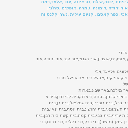
ל-פחם ,יבנה,אילת ,נס ציונה ,עכו ,אלעד,רמת
ור יהודה ,דימונה ,טמרה ,אופקים ,סח'נין
אכי ,כפר קאסם ,יקנעם עילית ,נשר ,קלנסווה
ת רחל,שם הישוב,רעים,רעננה,רפידיה,רקפת,רשפון,רשפים,רתמים,שאר ישוב,שבי ציון,שבי שומרון,שבע בארות,שגב-שלום,שדה אילן,שדה אליהו,שדה אליעזר,שדה בוקר,שדה דוד,שדה ורבורג,שדה יואב,שדה יעקב,שדה יצחק,שדה משה,שדה נחום,שדה נחמיה,שדה ניצן,שדה עוזיהו,שדה צבי,שדות ים,שדות מיכה,שדי אברהם,שדי חמד,שדי תרומות,שדמה,שדמות דבורה,שדמות מחולה,שדרות,רשימת הי