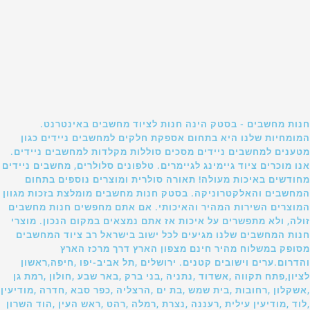
חנות מחשבים - בסטק הינה חנות לציוד מחשבים באינטרנט.
המומחיות שלנו היא בתחום אספקת חלקים למחשבים ניידים כגון
מטענים למחשבים ניידים מסכים סוללות מקלדות למחשבים ניידים.
אנו מוכרים ציוד גיימינג לגיימרים. טלפונים סלולרים, מחשבים ניידים
מחודשים באיכות מעולה! תאורה סולרית ומוצרים נוספים בתחום
המחשבים והאלקטרוניקה. בסטק חנות מחשבים מומלצת בזכות מגוון
המוצרים השירות המהיר והאיכותי. אם אתם מחפשים חנות מחשבים
זולה, ולא מתפשרים על איכות אז אתם נמצאים במקום הנכון. מוצרי
חנות המחשבים שלנו מגיעים לכל ישוב בישראל רב ציוד המחשבים
מסופק במשלוח מהיר חינם מצפון הארץ דרך מרכז הארץ
והדרום.ערים וישובים קטנים. ירושלים ,תל אביב-יפו ,חיפה,ראשון
לציון,פתח תקווה ,אשדוד ,נתניה ,בני ברק ,באר שבע ,חולון ,רמת גן
,אשקלון ,רחובות ,בית שמש ,בת ים ,הרצליה ,כפר סבא ,חדרה ,מודיעין
,לוד ,מודיעין עילית ,רעננה ,נצרת ,רמלה ,רהט ,ראש העין ,הוד השרון