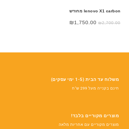
lenovo X1 carbon מחודש
המחיר
המחיר
₪
1,750.00
₪
2,700.00
המקורי
הנוכחי
היה:
הוא:
₪1,750.00.
₪2,700.00.
משלוח עד הבית (1-5 ימי עסקים)
חינם בקנייה מעל 299 ש"ח
מוצרים מקוריים בלבד!
מוצרים מקוריים עם אחריות מלאה