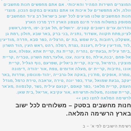
המוצרים השירות המהיר והאיכותי. אם אתם מחפשים חנות מחשבים
זולה, ולא מתפשרים על איכות אז אתם נמצאים במקום הנכון. מוצרי
חנות המחשבים שלנו מגיעים לכל ישוב בישראל רב ציוד המחשבים
מסופק במשלוח מהיר חינם מצפון הארץ דרך מרכז הארץ
והדרום.ערים וישובים קטנים. ירושלים ,תל אביב-יפו ,חיפה,ראשון
לציון,פתח תקווה ,אשדוד ,נתניה ,בני ברק ,באר שבע ,חולון ,רמת גן
,אשקלון ,רחובות ,בית שמש ,בת ים ,הרצליה ,כפר סבא ,חדרה ,מודיעין
,לוד ,מודיעין עילית ,רעננה ,נצרת ,רמלה ,רהט ,ראש העין ,הוד השרון
,ביתר עילית ,גבעתיים ,נהריה ,קריית גת ,קריית אתא ,עפולה ,אום
אל-פחם ,יבנה,אילת ,נס ציונה ,עכו ,אלעד,רמת השרון ,טבריה ,קריית
מוצקין ,כרמיאל ,טייבה ,קריית ביאליק ,שפרעם ,נוף הגליל ,קריית
אונו ,נתיבות ,קריית ים ,מעלה אדומים ,צפת ,אור יהודה ,דימונה
,טמרה ,אופקים ,סח'נין ,באקה אל-גרבייה ,יהוד-מונוסון ,שדרות ,באר
יעקב ,גבעת שמואל ,ערד ,כפר יונה ,טירה ,עראבה ,טירת כרמל ,מגדל
העמק ,קריית מלאכי ,כפר קאסם ,יקנעם עילית ,נשר ,קלנסווה ,מע'אר
,קריית שמונה ,מעלות-תרשיחא ,אור עקיבא ,אריאל ,בית שאן.
לרשימה המלאה לחצו כאן >>
חנות מחשבים בסטק – משלוחים לכל ישוב
בארץ הרשימה המלאה.
רשימת הישובים לפי א’ – ב